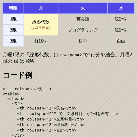
時限
月
火
水
1限
英会話
統計学
線形代数
(2コマ連続)
2限
プログラミング
統計学
3限
経済学
哲学
自由
月曜1限の「線形代数」は
で2行分を結合。月曜2
rowspan=2
限の
は省略
td
コード例
<!-- colspan の例 -->

<table>

  <thead>

    <tr>

      <th rowspan="2">氏名</th>

      <!-- colspan="2" で「文系科目」が2列を占有 -->

      <th colspan="2">文系科目</th>

      <th colspan="2">理系科目</th>

      <th rowspan="2">合計</th>

    </tr>
