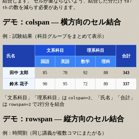
結合します。 セルが重ならないよう、結合した分だけ
/
td
の数を減らす必要があります。
th
デモ：colspan — 横方向のセル結合
例：試験結果（科目グループをまとめて表示）
文系科目
理系科目
氏名
合計
国語
英語
数学
理科
田中 太郎
85
78
92
88
343
鈴木 花子
90
95
72
80
337
「文系科目」「理系科目」は
、「氏名」「合計」
colspan=2
は
で2行分を結合
rowspan=2
デモ：rowspan — 縦方向のセル結合
例：時間割（同じ講義が複数コマにまたがる）