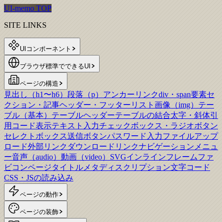
UI-memo TOP
SITE LINKS
UIコンポーネント
ブラウザ標準でできるUI
ページの構造
見出し（h1〜h6）
段落（p）
アンカーリンク
div・span要素
セ
クション・記事
ヘッダー・フッター
リスト
画像（img）
テー
ブル（基本）
テーブルヘッダー
テーブルの結合
太字・斜体
引
用
コード表示
テキスト入力
チェックボックス・ラジオボタン
セレクトボックス
送信ボタン
パスワード入力
ファイルアップ
ロード
外部リンク
ダウンロードリンク
ナビゲーションメニュ
ー
音声（audio）
動画（video）
SVG
インラインフレーム
ファ
ビコン
ページタイトル
メタディスクリプション
文字コード
CSS・JSの読み込み
ページの動作
ページの装飾