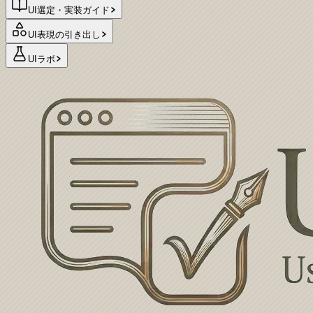
UI選定・実装ガイド
UI表現の引き出し
UIラボ