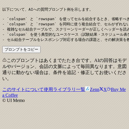
以下について、AIへの質問プロンプト例を示します。

- `colspan` と `rowspan` を使ってセルを結合するとき、省略すべ
- `colspan` と `rowspan` を同時に使う複合結合で、セルがず
- 複雑なセル結合テーブルで、スクリーンリーダーが正しくヘッダーを読み上げる
- `colspan` を使う典型的なユースケース（試験結果・スケジュール表
- セル結合テーブルをレスポンシブ対応する場合の課題と、その解決策を
プロンプトをコピー
このプロンプトはあくまでたたき台です。AIの回答はモデ
ルやバージョン、会話の文脈によって毎回異なります。意図
通りに動かない場合は、条件を追記・修正してお使いくださ
い。
このサイトについて
使用ライブラリ一覧
Zenn
X
Buy Me
a Coffee
© UI Memo