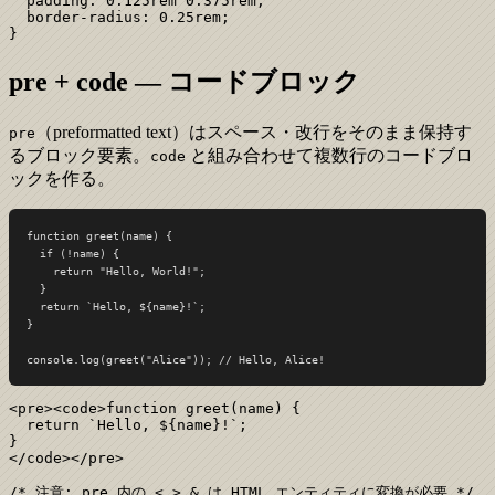
  padding: 0.125rem 0.375rem;

  border-radius: 0.25rem;

}
pre + code — コードブロック
（preformatted text）はスペース・改行をそのまま保持す
pre
るブロック要素。
と組み合わせて複数行のコードブロ
code
ックを作る。
function greet(name) {

  if (!name) {

    return "Hello, World!";

  }

  return `Hello, ${name}!`;

}

console.log(greet("Alice")); // Hello, Alice!
<pre><code>function greet(name) {

  return `Hello, ${name}!`;

}

</code></pre>

/* 注意: pre 内の < > & は HTML エンティティに変換が必要 */
