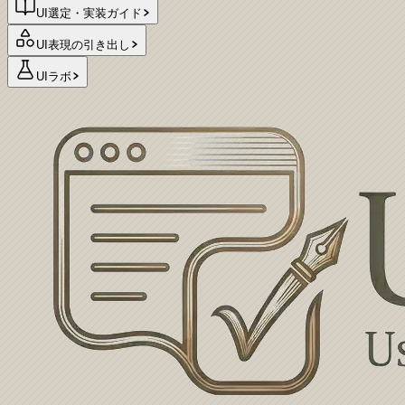
UI選定・実装ガイド
UI表現の引き出し
UIラボ