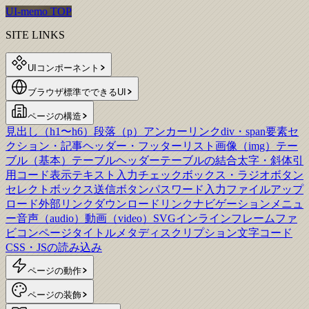
UI-memo TOP
SITE LINKS
UIコンポーネント
ブラウザ標準でできるUI
ページの構造
見出し（h1〜h6）
段落（p）
アンカーリンク
div・span要素
セ
クション・記事
ヘッダー・フッター
リスト
画像（img）
テー
ブル（基本）
テーブルヘッダー
テーブルの結合
太字・斜体
引
用
コード表示
テキスト入力
チェックボックス・ラジオボタン
セレクトボックス
送信ボタン
パスワード入力
ファイルアップ
ロード
外部リンク
ダウンロードリンク
ナビゲーションメニュ
ー
音声（audio）
動画（video）
SVG
インラインフレーム
ファ
ビコン
ページタイトル
メタディスクリプション
文字コード
CSS・JSの読み込み
ページの動作
ページの装飾