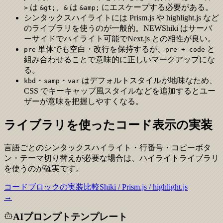
は
、
は
にエスケープする必要がある。
>
&gt;
&
&amp;
シンタックスハイライトには Prism.js や highlight.js など
のライブラリを使うのが一般的。
NEW
Shiki はサーバ
ーサイドでハイライト可能でNext.js との相性が良い。
単体でも空白・改行を保持するが、
と
pre
pre + code
組み合わせることで意味的に正しいマークアップにな
る。
・
・
はデフォルトスタイルが地味なため、
kbd
samp
var
CSS でキーキャップ風スタイルなどを追加するとユー
ザーが意味を把握しやすくなる。
ライブラリを使ったコード表示の実装
言語ごとのシンタックスハイライト・行番号・コピーボタ
ン・テーマ切り替えが必要な場合は、ハイライトライブラリ
を使うのが確実です。
コードブロックの実装比較
Shiki / Prism.js / highlight.js
→
AIプロンプトテンプレート