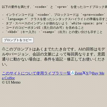
以下の要件を満たす、`<code>` と `<pre>` を使ったコードブロック
- インラインコードは `<code>`、ブロックコードは `<pre><code>
- `language-*` クラスを使ったシンタックスハイライトの準備を示すこ
- タブ・スペースのインデントが崩れないよう `white-space: pre`
- コードのコピーボタンUI（見た目のみ可）を含めること

- `<kbd>`（キー入力）・`<samp>`（出力）との使い分けも示すこと
プロンプトをコピー
このプロンプトはあくまでたたき台です。AIの回答はモデ
ルやバージョン、会話の文脈によって毎回異なります。意図
通りに動かない場合は、条件を追記・修正してお使いくださ
い。
このサイトについて
使用ライブラリ一覧
Zenn
X
Buy Me
a Coffee
© UI Memo