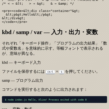
/* < → &lt;   > → &gt;   & → &amp; */

<pre><code>&lt;div class="container"&gt;

  &lt;p&gt;Hello&lt;/p&gt;

&lt;/div&gt;

</code></pre>
kbd / samp / var — 入力・出力・変数
それぞれ「キーボード操作」「プログラムの出力結果」「数
式や変数名」を意味的に示す。等幅フォントで表示される
が、意味が異なる。
kbd — キーボード入力
ファイルを保存するには
+
を押してください。
Ctrl
S
samp — プログラム出力
コマンドを実行すると次のように出力されます：
$ node index.js
Hello, Alice!
Process exited with code 0