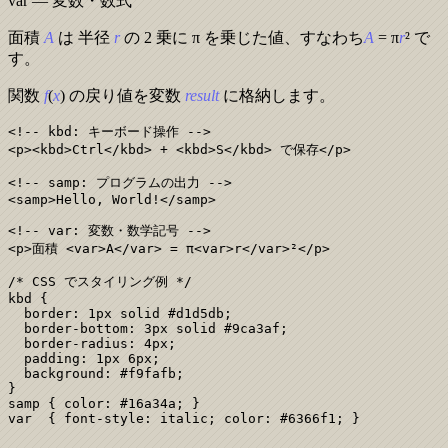
var — 変数・数式
面積
A
は 半径
r
の 2 乗に π を乗じた値、すなわち
A
= π
r
² で
す。
関数
f
(
x
) の戻り値を変数
result
に格納します。
<!-- kbd: キーボード操作 -->

<p><kbd>Ctrl</kbd> + <kbd>S</kbd> で保存</p>

<!-- samp: プログラムの出力 -->

<samp>Hello, World!</samp>

<!-- var: 変数・数学記号 -->

<p>面積 <var>A</var> = π<var>r</var>²</p>

/* CSS でスタイリング例 */

kbd {

  border: 1px solid #d1d5db;

  border-bottom: 3px solid #9ca3af;

  border-radius: 4px;

  padding: 1px 6px;

  background: #f9fafb;

}

samp { color: #16a34a; }

var  { font-style: italic; color: #6366f1; }