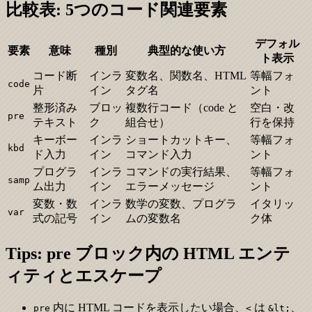
比較表: 5つのコード関連要素
デフォル
要素
意味
種別
典型的な使い方
ト表示
コード断
インラ
変数名、関数名、HTML
等幅フォ
code
片
イン
タグ名
ント
整形済み
ブロッ
複数行コード（code と
空白・改
pre
テキスト
ク
組合せ）
行を保持
キーボー
インラ
ショートカットキー、
等幅フォ
kbd
ド入力
イン
コマンド入力
ント
プログラ
インラ
コマンドの実行結果、
等幅フォ
samp
ム出力
イン
エラーメッセージ
ント
変数・数
インラ
数学の変数、プログラ
イタリッ
var
式の記号
イン
ムの変数名
ク体
Tips: pre ブロック内の HTML エンテ
ィティとエスケープ
内に HTML コードを表示したい場合、
は
、
pre
<
&lt;