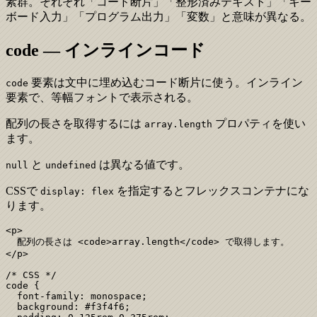
素群。それぞれ「コード断片」「整形済みテキスト」「キー
ボード入力」「プログラム出力」「変数」と意味が異なる。
code — インラインコード
要素は文中に埋め込むコード断片に使う。インライン
code
要素で、等幅フォントで表示される。
配列の長さを取得するには
プロパティを使い
array.length
ます。
と
は異なる値です。
null
undefined
CSSで
を指定するとフレックスコンテナにな
display: flex
ります。
<p>

  配列の長さは <code>array.length</code> で取得します。

</p>

/* CSS */

code {

  font-family: monospace;

  background: #f3f4f6;
