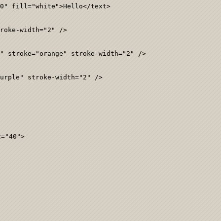
0" fill="white">Hello</text>

roke-width="2" />

" stroke="orange" stroke-width="2" />

urple" stroke-width="2" />

="40">
