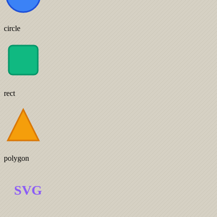
circle
rect
polygon
SVG