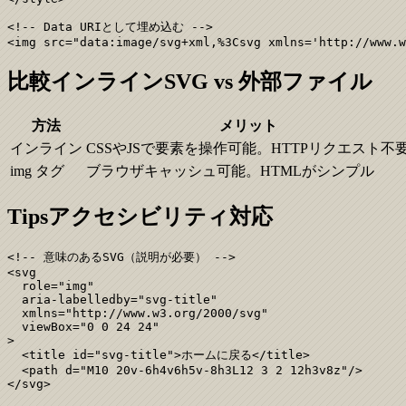
<!-- Data URIとして埋め込む -->

<img src="data:image/svg+xml,%3Csvg xmlns='http://www.w
比較
インラインSVG vs 外部ファイル
方法
メリット
インライン
CSSやJSで要素を操作可能。HTTPリクエスト不
img タグ
ブラウザキャッシュ可能。HTMLがシンプル
Tips
アクセシビリティ対応
<!-- 意味のあるSVG（説明が必要） -->

<svg

  role="img"

  aria-labelledby="svg-title"

  xmlns="http://www.w3.org/2000/svg"

  viewBox="0 0 24 24"

>

  <title id="svg-title">ホームに戻る</title>

  <path d="M10 20v-6h4v6h5v-8h3L12 3 2 12h3v8z"/>

</svg>
