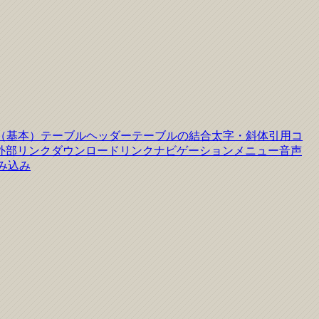
（基本）
テーブルヘッダー
テーブルの結合
太字・斜体
引用
コ
外部リンク
ダウンロードリンク
ナビゲーションメニュー
音声
読み込み