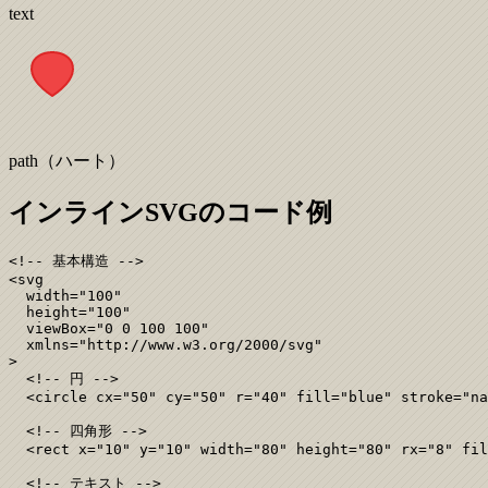
text
path（ハート）
インラインSVGのコード例
<!-- 基本構造 -->

<svg

  width="100"

  height="100"

  viewBox="0 0 100 100"

  xmlns="http://www.w3.org/2000/svg"

>

  <!-- 円 -->

  <circle cx="50" cy="50" r="40" fill="blue" stroke="na
  <!-- 四角形 -->

  <rect x="10" y="10" width="80" height="80" rx="8" fil
  <!-- テキスト -->
