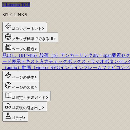
UI-memo TOP
SITE LINKS
UIコンポーネント
ブラウザ標準でできるUI
ページの構造
見出し（h1〜h6）
段落（p）
アンカーリンク
div・span要素
セ
ード表示
テキスト入力
チェックボックス・ラジオボタン
セレ
（audio）
動画（video）
SVG
インラインフレーム
ファビコン
ペ
ページの動作
ページの装飾
UI選定・実装ガイド
UI表現の引き出し
UIラボ