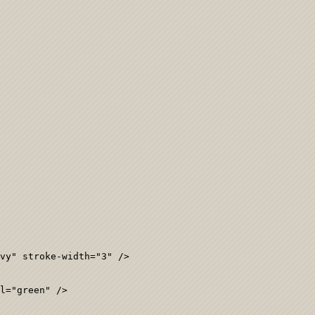
vy" stroke-width="3" />

l="green" />
