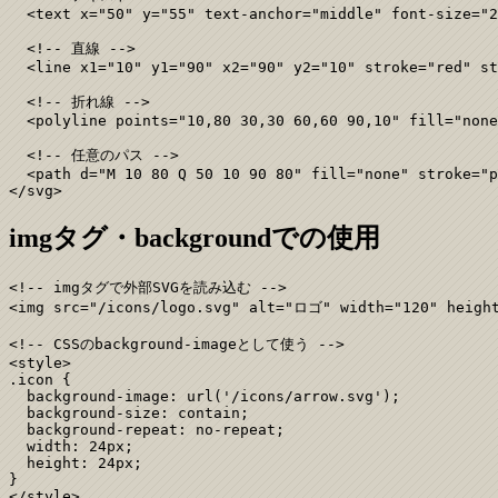
  <text x="50" y="55" text-anchor="middle" font-size="2
  <!-- 直線 -->

  <line x1="10" y1="90" x2="90" y2="10" stroke="red" st
  <!-- 折れ線 -->

  <polyline points="10,80 30,30 60,60 90,10" fill="none
  <!-- 任意のパス -->

  <path d="M 10 80 Q 50 10 90 80" fill="none" stroke="p
</svg>
imgタグ・backgroundでの使用
<!-- imgタグで外部SVGを読み込む -->

<img src="/icons/logo.svg" alt="ロゴ" width="120" height
<!-- CSSのbackground-imageとして使う -->

<style>

.icon {

  background-image: url('/icons/arrow.svg');

  background-size: contain;

  background-repeat: no-repeat;

  width: 24px;

  height: 24px;

}

</style>
