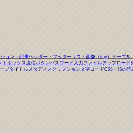
クション・記事
ヘッダー・フッター
リスト
画像（img）
テーブル
クトボックス
送信ボタン
パスワード入力
ファイルアップロード
ージタイトル
メタディスクリプション
文字コード
CSS・JSの