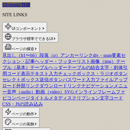
UI-memo TOP
SITE LINKS
UIコンポーネント
ブラウザ標準でできるUI
ページの構造
見出し（h1〜h6）
段落（p）
アンカーリンク
div・span要素
セ
クション・記事
ヘッダー・フッター
リスト
画像（img）
テー
ブル（基本）
テーブルヘッダー
テーブルの結合
太字・斜体
引
用
コード表示
テキスト入力
チェックボックス・ラジオボタン
セレクトボックス
送信ボタン
パスワード入力
ファイルアップ
ロード
外部リンク
ダウンロードリンク
ナビゲーションメニュ
ー
音声（audio）
動画（video）
SVG
インラインフレーム
ファ
ビコン
ページタイトル
メタディスクリプション
文字コード
CSS・JSの読み込み
ページの動作
ページの装飾