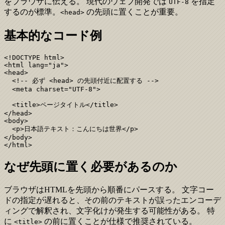
をブラウザに伝える。 現代のウェブ開発では
を指定
UTF-8
するのが標準。
の先頭に置くことが重要。
<head>
基本的なコード例
<!DOCTYPE html>

<html lang="ja">

<head>

  <!-- 必ず <head> の先頭付近に配置する -->

  <meta charset="UTF-8">

  <title>ページタイトル</title>

</head>

<body>

  <p>日本語テキスト：こんにちは世界</p>

</body>

</html>
なぜ先頭に置く必要があるのか
ブラウザはHTMLを先頭から順番にパースする。 文字コー
ドの指定が遅れると、その前のテキストが誤ったエンコーデ
ィングで解釈され、文字化けが発生する可能性がある。 特
に
の前に置くことが仕様で推奨されている。
<title>