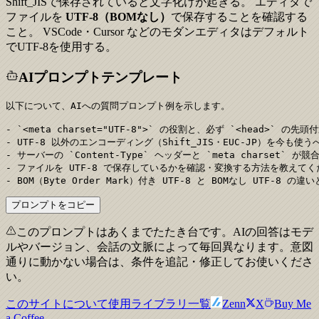
Shift_JISで保存されていると文字化けが起きる。 エディタで
ファイルを
UTF-8（BOMなし）
で保存することを確認する
こと。 VSCode・Cursor などのモダンエディタはデフォルト
でUTF-8を使用する。
AIプロンプトテンプレート
以下について、AIへの質問プロンプト例を示します。

- `<meta charset="UTF-8">` の役割と、必ず `<head>` 
- UTF-8 以外のエンコーディング（Shift_JIS・EUC-JP）を今も使
- サーバーの `Content-Type` ヘッダーと `meta charset`
- ファイルを UTF-8 で保存しているかを確認・変換する方法を教えてく
- BOM（Byte Order Mark）付き UTF-8 と BOMなし UTF-8
プロンプトをコピー
このプロンプトはあくまでたたき台です。AIの回答はモデ
ルやバージョン、会話の文脈によって毎回異なります。意図
通りに動かない場合は、条件を追記・修正してお使いくださ
い。
このサイトについて
使用ライブラリ一覧
Zenn
X
Buy Me
a Coffee