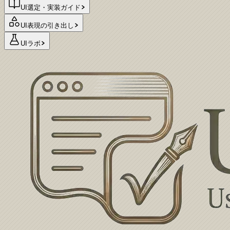
UI選定・実装ガイド
UI表現の引き出し
UIラボ