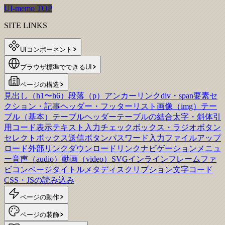
UI-memo TOP
SITE LINKS
UIコンポーネント
ブラウザ標準でできるUI
ページの構造
見出し（h1〜h6）
段落（p）
アンカーリンク
div・span要素
セ
クション・記事
ヘッダー・フッター
リスト
画像（img）
テー
ブル（基本）
テーブルヘッダー
テーブルの結合
太字・斜体
引
用
コード表示
テキスト入力
チェックボックス・ラジオボタン
セレクトボックス
送信ボタン
パスワード入力
ファイルアップ
ロード
外部リンク
ダウンロードリンク
ナビゲーションメニュ
ー
音声（audio）
動画（video）
SVG
インラインフレーム
ファ
ビコン
ページタイトル
メタディスクリプション
文字コード
CSS・JSの読み込み
ページの動作
ページの装飾