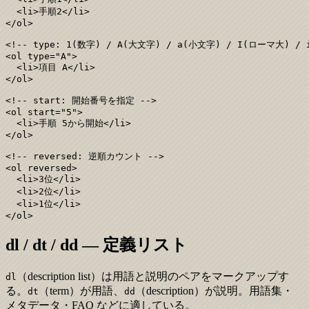
  <li>手順2</li>

</ol>

<!-- type: 1(数字) / A(大文字) / a(小文字) / I(ローマ大) / 
<ol type="A">

  <li>項目 A</li>

</ol>

<!-- start: 開始番号を指定 -->

<ol start="5">

  <li>手順 5から開始</li>

</ol>

<!-- reversed: 逆順カウント -->

<ol reversed>

  <li>3位</li>

  <li>2位</li>

  <li>1位</li>

</ol>
dl / dt / dd — 定義リスト
（description list）は用語と説明のペアをマークアップす
dl
る。
（term）が用語、
（description）が説明。用語集・
dt
dd
メタデータ・FAQ などに適している。