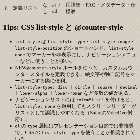
な
用語集・FAQ・メタデータ・仕
/
dt
定義リスト
dl
し
様表
dd
Tips: CSS list-style と @counter-style
は
・
・
list-style
list-style-type
list-style-image
のショートハンド。
list-style-position
list-style:
でマーカーを非表示にし、ナビゲーションメニュ
none
ーなどに使うことが多い。
NEW
ルールを使うと、カスタムカウ
@counter-style
ンタースタイルを定義できる。絵文字や独自記号をマ
ーカーにする際に便利。
list-style-type: disc | circle | square | decimal
など多数の値がある。
| lower-alpha | lower-roman
ナビゲーションリストには
を付けると、
role="list"
を適用してもスクリーンリーダーが
list-style: none
リストとして認識しやすくなる（SafariのVoiceOver対
応）。
の
属性はプレゼンテーション目的では非推奨
ol
type
で、CSS の
を使うことが推奨されて
list-style-type
いる。