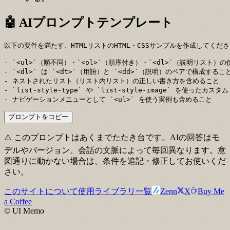
🤖 AIプロンプトテンプレート
以下の要件を満たす、HTMLリストのHTML・CSSサンプルを作成してくださ
- `<ul>`（順不同）・`<ol>`（順序付き）・`<dl>`（説明リスト）
- `<dl>` は `<dt>`（用語）と `<dd>`（説明）のペアで構成すること
- ネストされたリスト（リスト内リスト）の正しい書き方を含めること

- `list-style-type` や `list-style-image` を使った
- ナビゲーションメニューとして `<ul>` を使う実例も含めること
プロンプトをコピー
⚠️ このプロンプトはあくまでたたき台です。AIの回答はモ
デルやバージョン、会話の文脈によって毎回異なります。意
図通りに動かない場合は、条件を追記・修正してお使いくだ
さい。
このサイトについて
使用ライブラリ一覧
Zenn
X
Buy Me
a Coffee
© UI Memo