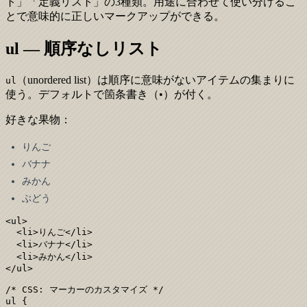
ト」「定義リスト」の3種類。用途に合わせて使い分けるこ
とで意味的に正しいマークアップができる。
ul — 順序なしリスト
（unordered list）は順序に意味がないアイテムの集まりに
ul
使う。デフォルトで箇条書き（•）が付く。
好きな果物：
りんご
バナナ
みかん
ぶどう
<ul>

  <li>りんご</li>

  <li>バナナ</li>

  <li>みかん</li>

</ul>

/* CSS: マーカーのカスタマイズ */

ul {
