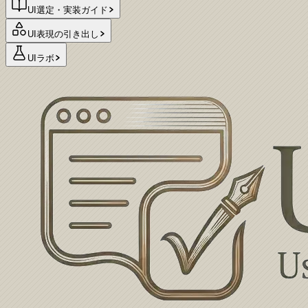
UI選定・実装ガイド
UI表現の引き出し
UIラボ