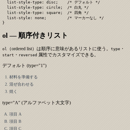
  list-style-type: disc;    /* デフォルト */

  list-style-type: circle;  /* 白丸 */

  list-style-type: square;  /* 四角 */

  list-style: none;         /* マーカーなし */

}
ol — 順序付きリスト
（ordered list）は順序に意味があるリストに使う。
・
ol
type
・
属性でカスタマイズできる。
start
reversed
デフォルト (type="1")
材料を準備する
混ぜ合わせる
焼く
type="A" (アルファベット大文字)
項目 A
項目 B
項目 C