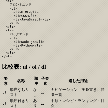
  <li>

    フロントエンド

    <ul>

      <li>HTML</li>

      <li>CSS</li>

      <li>JavaScript</li>

    </ul>

  </li>

  <li>

    バックエンド

    <ul>

      <li>Node.js</li>

      <li>Python</li>

    </ul>

  </li>

</ul>
比較表: ul / ol / dl
要
順
子要
名称
適した用途
素
序
素
順序なしリ
な
ナビゲーション、箇条書き、特
ul
li
スト
し
徴一覧
順序付きリ
あ
手順・レシピ・ランキング・目
ol
li
スト
り
次