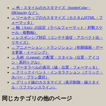
→ 色・スタイルのカスタマイズ（borderColor・
fillOpacity など）
→ ツールチップのカスタマイズ（カスタムHTML・フ
ォーマッタ）
→ 軸（Axis）の設定（ラベルフォーマット・対数スケ
ール・複数軸）
→ レスポンシブ対応（コンテナ追従・アスペクト比・
リサイズ）
→ アニメーション・トランジション（初期描画・デー
タ更新・イージング）
→ 凡例（Legend）の配置・スタイル（位置・アイコ
ン・系列トグル）
→ データラベルの表示（値・位置・フォーマッタ）
→ クリックイベント・インタラクション（クリック・
ホバー・ブラシ選択）
→ グリッド線のカスタマイズ（表示制御・線スタイ
ル・リファレンスライン）
同じカテゴリの他のページ