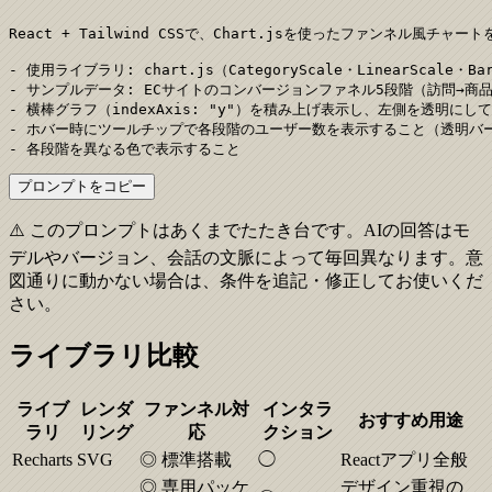
React + Tailwind CSSで、Chart.jsを使ったファンネル風チャー
- 使用ライブラリ: chart.js（CategoryScale・LinearScale・BarE
- サンプルデータ: ECサイトのコンバージョンファネル5段階（訪問→商
- 横棒グラフ（indexAxis: "y"）を積み上げ表示し、左側を透明に
- ホバー時にツールチップで各段階のユーザー数を表示すること（透明バー
- 各段階を異なる色で表示すること
プロンプトをコピー
⚠️ このプロンプトはあくまでたたき台です。AIの回答はモ
デルやバージョン、会話の文脈によって毎回異なります。意
図通りに動かない場合は、条件を追記・修正してお使いくだ
さい。
ライブラリ比較
ライブ
レンダ
ファンネル対
インタラ
おすすめ用途
ラリ
リング
応
クション
Recharts
SVG
◎ 標準搭載
◯
Reactアプリ全般
◎ 専用パッケ
デザイン重視の