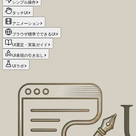
シンプル操作
タッチUI
アニメーション
ブラウザ標準でできるUI
UI選定・実装ガイド
UI表現の引き出し
UIラボ