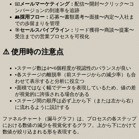
📧
メールマーケティング：
配信〜開封〜クリック〜コ
ンバージョンの到達率を追跡
👥
採用フロー：
応募〜書類選考〜面接〜内定〜入社ま
での歩留まりを管理
🎯
セールスパイプライン：
リード獲得〜商談〜提案〜
受注までの営業プロセスを可視化
⚠️ 使用時の注意点
•
ステージ数は4〜6個程度が視認性のバランスが良い
•
各ステージの離脱率（前ステージからの減少率）も合
わせて表示すると分析に役立つ
•
面積ではなく幅でデータを表現しているため、値の差
が視覚的に誇張される場合がある
•
ステージ間の順序は必ず上から下（または左から右）
に流れるように設計する
ファネルチャート（漏斗グラフ）は、プロセスの各ステップ
における数値の減少を視覚化するグラフ。上から下にかけて
数値が絞り込まれる形を表現する。