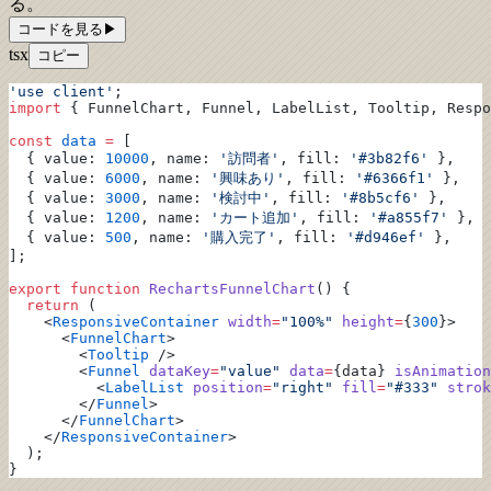
る。
コードを見る
▶
tsx
コピー
'use client'
;
import
 { FunnelChart, Funnel, LabelList, Tooltip, Respo
const
 data
 =
 [
  { value: 
10000
, name: 
'訪問者'
, fill: 
'#3b82f6'
 },
  { value: 
6000
, name: 
'興味あり'
, fill: 
'#6366f1'
 },
  { value: 
3000
, name: 
'検討中'
, fill: 
'#8b5cf6'
 },
  { value: 
1200
, name: 
'カート追加'
, fill: 
'#a855f7'
 },
  { value: 
500
, name: 
'購入完了'
, fill: 
'#d946ef'
 },
];
export
 function
 RechartsFunnelChart
() {
  return
 (
    <
ResponsiveContainer
 width
=
"100%"
 height
=
{
300
}>
      <
FunnelChart
>
        <
Tooltip
 />
        <
Funnel
 dataKey
=
"value"
 data
=
{data} 
isAnimation
          <
LabelList
 position
=
"right"
 fill
=
"#333"
 strok
        </
Funnel
>
      </
FunnelChart
>
    </
ResponsiveContainer
>
  );
}