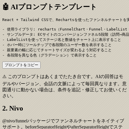
🤖 AIプロンプトテンプレート
React + Tailwind CSSで、Rechartsを使ったファンネルチャート
- 使用ライブラリ: recharts（FunnelChart・Funnel・LabelList・T
- サンプルデータ: ECサイトのコンバージョンファネル5段階（訪問→商
- LabelListを使ってステージ名と数値をチャート上に表示すること

- ホバー時にツールチップで各段階のユーザー数を表示すること

- 親要素の幅に応じてチャートサイズが変わるよう対応すること

- 各段階を異なる色（グラデーション）で表示すること
プロンプトをコピー
⚠️ このプロンプトはあくまでたたき台です。AIの回答はモ
デルやバージョン、会話の文脈によって毎回異なります。意
図通りに動かない場合は、条件を追記・修正してお使いくだ
さい。
2. Nivo
@nivo/funnelパッケージでファンネルチャートをネイティブ
サポート。beforeSeparatorHeightやafterSeparatorHeightでステ