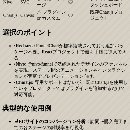
◎
Nivo
SVG
ージ
ダッシュボード
△ プラグイン
既存Chart.jsプロ
Chart.js
Canvas
◯
or カスタム
ジェクト
選択のポイント
•
Recharts:
FunnelChartが標準搭載されており追加パッ
ケージ不要。Reactプロジェクトで最も手軽に導入でき
る。
•
Nivo:
@nivo/funnelで洗練されたデザインのファンネル
を実現。ステージ間のアニメーションやインタラクシ
ョンが豊富でプレゼンテーション向け。
•
Chart.js:
専用サポートはないが、既にChart.jsを使用し
ているプロジェクトではプラグインを追加するだけで
対応可能。
典型的な使用例
🛒
ECサイトのコンバージョン分析：
訪問〜購入完了ま
での各ステージの離脱率を可視化