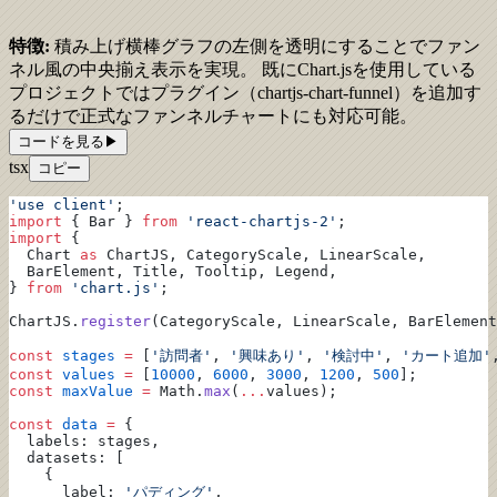
特徴:
積み上げ横棒グラフの左側を透明にすることでファン
ネル風の中央揃え表示を実現。 既にChart.jsを使用している
プロジェクトではプラグイン（chartjs-chart-funnel）を追加す
るだけで正式なファンネルチャートにも対応可能。
コードを見る
▶
tsx
コピー
'use client'
;
import
 { Bar } 
from
 'react-chartjs-2'
;
import
 {
  Chart 
as
 ChartJS, CategoryScale, LinearScale,
  BarElement, Title, Tooltip, Legend,
} 
from
 'chart.js'
;
ChartJS.
register
(CategoryScale, LinearScale, BarElement
const
 stages
 =
 [
'訪問者'
, 
'興味あり'
, 
'検討中'
, 
'カート追加'
const
 values
 =
 [
10000
, 
6000
, 
3000
, 
1200
, 
500
];
const
 maxValue
 =
 Math.
max
(
...
values);
const
 data
 =
 {
  labels: stages,
  datasets: [
    {
      label: 
'パディング'
,