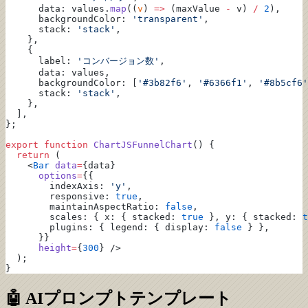
      data: values.
map
((
v
) 
=>
 (maxValue 
-
 v) 
/
 2
),
      backgroundColor: 
'transparent'
,
      stack: 
'stack'
,
    },
    {
      label: 
'コンバージョン数'
,
      data: values,
      backgroundColor: [
'#3b82f6'
, 
'#6366f1'
, 
'#8b5cf6'
      stack: 
'stack'
,
    },
  ],
};
export
 function
 ChartJSFunnelChart
() {
  return
 (
    <
Bar
 data
=
{data}
      options
=
{{
        indexAxis: 
'y'
,
        responsive: 
true
,
        maintainAspectRatio: 
false
,
        scales: { x: { stacked: 
true
 }, y: { stacked: 
t
        plugins: { legend: { display: 
false
 } },
      }}
      height
=
{
300
} />
  );
}
🤖 AIプロンプトテンプレート