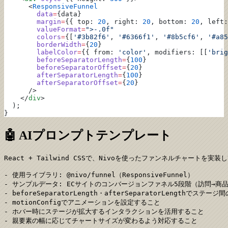
      <
ResponsiveFunnel
        data
=
{data}
        margin
=
{{ top: 
20
, right: 
20
, bottom: 
20
, left:
        valueFormat
=
">-.0f"
        colors
=
{[
'#3b82f6'
, 
'#6366f1'
, 
'#8b5cf6'
, 
'#a85
        borderWidth
=
{
20
}
        labelColor
=
{{ from: 
'color'
, modifiers: [[
'brig
        beforeSeparatorLength
=
{
100
}
        beforeSeparatorOffset
=
{
20
}
        afterSeparatorLength
=
{
100
}
        afterSeparatorOffset
=
{
20
}
      />
    </
div
>
  );
}
🤖 AIプロンプトテンプレート
React + Tailwind CSSで、Nivoを使ったファンネルチャートを実装
- 使用ライブラリ: @nivo/funnel（ResponsiveFunnel）

- サンプルデータ: ECサイトのコンバージョンファネル5段階（訪問→商
- beforeSeparatorLength・afterSeparatorLengthでス
- motionConfigでアニメーションを設定すること

- ホバー時にステージが拡大するインタラクションを活用すること

- 親要素の幅に応じてチャートサイズが変わるよう対応すること