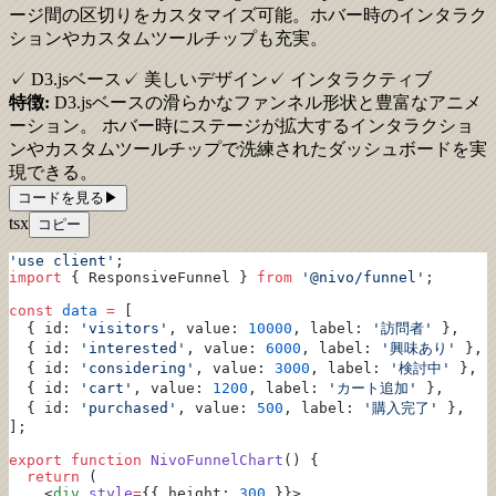
ージ間の区切りをカスタマイズ可能。ホバー時のインタラク
ションやカスタムツールチップも充実。
✓ D3.jsベース
✓ 美しいデザイン
✓ インタラクティブ
特徴:
D3.jsベースの滑らかなファンネル形状と豊富なアニメ
ーション。 ホバー時にステージが拡大するインタラクショ
ンやカスタムツールチップで洗練されたダッシュボードを実
現できる。
コードを見る
▶
tsx
コピー
'use client'
;
import
 { ResponsiveFunnel } 
from
 '@nivo/funnel'
;
const
 data
 =
 [
  { id: 
'visitors'
, value: 
10000
, label: 
'訪問者'
 },
  { id: 
'interested'
, value: 
6000
, label: 
'興味あり'
 },
  { id: 
'considering'
, value: 
3000
, label: 
'検討中'
 },
  { id: 
'cart'
, value: 
1200
, label: 
'カート追加'
 },
  { id: 
'purchased'
, value: 
500
, label: 
'購入完了'
 },
];
export
 function
 NivoFunnelChart
() {
  return
 (
    <
div
 style
=
{{ height: 
300
 }}>