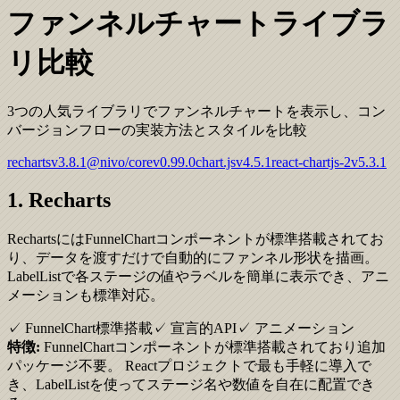
ファンネルチャートライブラ
リ比較
3つの人気ライブラリでファンネルチャートを表示し、コン
バージョンフローの実装方法とスタイルを比較
recharts
v
3.8.1
@nivo/core
v
0.99.0
chart.js
v
4.5.1
react-chartjs-2
v
5.3.1
1. Recharts
RechartsにはFunnelChartコンポーネントが標準搭載されてお
り、データを渡すだけで自動的にファンネル形状を描画。
LabelListで各ステージの値やラベルを簡単に表示でき、アニ
メーションも標準対応。
✓ FunnelChart標準搭載
✓ 宣言的API
✓ アニメーション
特徴:
FunnelChartコンポーネントが標準搭載されており追加
パッケージ不要。 Reactプロジェクトで最も手軽に導入で
き、LabelListを使ってステージ名や数値を自在に配置でき