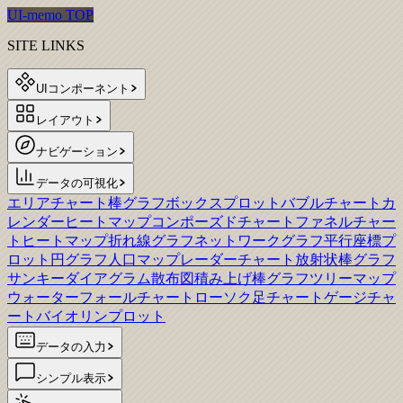
UI-memo TOP
SITE LINKS
UIコンポーネント
レイアウト
ナビゲーション
データの可視化
エリアチャート
棒グラフ
ボックスプロット
バブルチャート
カ
レンダーヒートマップ
コンポーズドチャート
ファネルチャー
ト
ヒートマップ
折れ線グラフ
ネットワークグラフ
平行座標プ
ロット
円グラフ
人口マップ
レーダーチャート
放射状棒グラフ
サンキーダイアグラム
散布図
積み上げ棒グラフ
ツリーマップ
ウォーターフォールチャート
ローソク足チャート
ゲージチャ
ート
バイオリンプロット
データの入力
シンプル表示