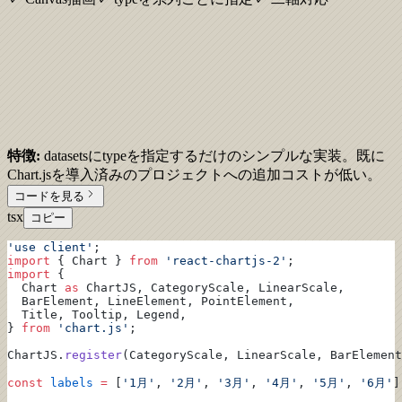
特徴:
datasetsにtypeを指定するだけのシンプルな実装。既に
Chart.jsを導入済みのプロジェクトへの追加コストが低い。
コードを見る
tsx
コピー
'use client'
;
import
 { Chart } 
from
 'react-chartjs-2'
;
import
 {
  Chart 
as
 ChartJS, CategoryScale, LinearScale,
  BarElement, LineElement, PointElement,
  Title, Tooltip, Legend,
} 
from
 'chart.js'
;
ChartJS.
register
(CategoryScale, LinearScale, BarElement
const
 labels
 =
 [
'1月'
, 
'2月'
, 
'3月'
, 
'4月'
, 
'5月'
, 
'6月'
]