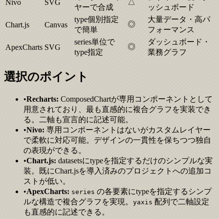
△
Nivo
SVG
ヤーで合成
ッシュボード
type個別指定
大量データ・高パ
◎
Chart.js
Canvas
で簡単
フォーマンス
series単位で
ダッシュボード・
◎
ApexCharts
SVG
type指定
業務グラフ
選択のポイント
•
Recharts:
ComposedChartが専用コンポーネントとして
用意されており、最も直感的に複合グラフを実装でき
る。二軸も宣言的に記述可能。
•
Nivo:
専用コンポーネントはないがカスタムレイヤー
で柔軟に対応可能。デザインの一貫性を保ちつつ独自
の表現ができる。
•
Chart.js:
datasetsにtypeを指定するだけのシンプルな実
装。既にChart.jsを導入済みのプロジェクトへの追加コ
ストが低い。
•
ApexCharts:
の各要素にtypeを指定するシンプ
series
ルな構造で複合グラフを実現。
配列で二軸設定
yaxis
も直感的に記述できる。