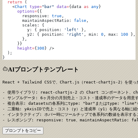
  return
 (
    <
Chart
 type
=
"bar"
 data
=
{data 
as
 any
}
      options
=
{{
        responsive: 
true
,
        maintainAspectRatio: 
false
,
        scales: {
          y: { position: 
'left'
 },
          y2: { position: 
'right'
, min: 
0
, max: 
100
 },
        },
      }}
      height
=
{
300
} />
  );
}
AIプロンプトテンプレート
React + Tailwind CSSで、Chart.js（react-chartjs-
- 使用ライブラリ: react-chartjs-2 の Chart コンポーネント、chart.
- サンプルデータ: 6ヶ月分の月別売上・コスト・達成率のデータを用意す
- 複合表示: datasetsの各系列にtype: "bar"またはtype: 
- 二重軸: yAxisIDで売上・コスト（y）と達成率（y1）を異なる軸に紐
- インタラクティブ: ホバー時にツールチップで各系列の数値を表示するこ
- レスポンシブ: responsive: true、maintainAspectRati
プロンプトをコピー