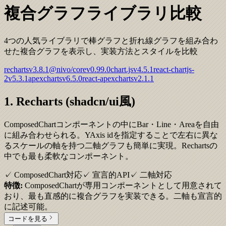
複合グラフライブラリ比較
4つの人気ライブラリで棒グラフと折れ線グラフを組み合わ
せた複合グラフを表示し、実装方法とスタイルを比較
recharts
v
3.8.1
@nivo/core
v
0.99.0
chart.js
v
4.5.1
react-chartjs-
2
v
5.3.1
apexcharts
v
6.5.0
react-apexcharts
v
2.1.1
1. Recharts (shadcn/ui風)
ComposedChartコンポーネントの中にBar・Line・Areaを自由
に組み合わせられる。YAxis idを指定することで左右に異な
るスケールの軸を持つ二軸グラフも簡単に実現。Rechartsの
中でも最も柔軟なコンポーネント。
✓ ComposedChart対応
✓ 宣言的API
✓ 二軸対応
特徴:
ComposedChartが専用コンポーネントとして用意されて
おり、最も直感的に複合グラフを実装できる。二軸も宣言的
に記述可能。
コードを見る