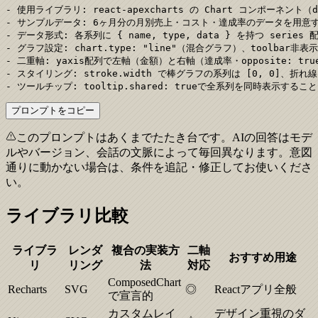
- 使用ライブラリ: react-apexcharts の Chart コンポーネント（dy
- サンプルデータ: 6ヶ月分の月別売上・コスト・達成率のデータを用意す
- データ形式: 各系列に { name, type, data } を持つ series 
- グラフ設定: chart.type: "line"（混合グラフ）、toolbar非表示

- 二重軸: yaxis配列で左軸（金額）と右軸（達成率・opposite: tr
- スタイリング: stroke.width で棒グラフの系列は [0, 0]、折れ線
- ツールチップ: tooltip.shared: trueで全系列を同時表示すること
プロンプトをコピー
このプロンプトはあくまでたたき台です。AIの回答はモデ
ルやバージョン、会話の文脈によって毎回異なります。意図
通りに動かない場合は、条件を追記・修正してお使いくださ
い。
ライブラリ比較
ライブラ
レンダ
複合の実装方
二軸
おすすめ用途
リ
リング
法
対応
ComposedChart
Recharts
SVG
◎
Reactアプリ全般
で宣言的
カスタムレイ
デザイン重視のダ