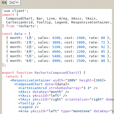
tsx
コピー
'use client'
;
import
 {
  ComposedChart, Bar, Line, Area, XAxis, YAxis,
  CartesianGrid, Tooltip, Legend, ResponsiveContainer,
} 
from
 'recharts'
;
const
 data
 =
 [
  { month: 
'1月'
, sales: 
4200
, cost: 
2400
, rate: 
80
 },
  { month: 
'2月'
, sales: 
3800
, cost: 
1800
, rate: 
72
 },
  { month: 
'3月'
, sales: 
5100
, cost: 
2800
, rate: 
92
 },
  { month: 
'4月'
, sales: 
4600
, cost: 
2200
, rate: 
85
 },
  { month: 
'5月'
, sales: 
5400
, cost: 
3000
, rate: 
96
 },
  { month: 
'6月'
, sales: 
4900
, cost: 
2500
, rate: 
88
 },
];
export
 function
 RechartsComposedChart
() {
  return
 (
    <
ResponsiveContainer
 width
=
"100%"
 height
=
{
300
}>
      <
ComposedChart
 data
=
{data}>
        <
CartesianGrid
 strokeDasharray
=
"3 3"
 />
        <
XAxis
 dataKey
=
"month"
 />
        <
YAxis
 yAxisId
=
"left"
 />
        <
YAxis
 yAxisId
=
"right"
 orientation
=
"right"
 doma
        <
Tooltip
 />
        <
Legend
 />
        <
Area
 yAxisId
=
"left"
 type
=
"monotone"
 dataKey
=
"c