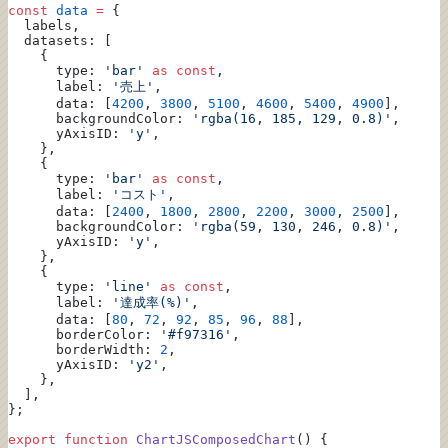
const
 data
 =
 {
  labels,
  datasets: [
    {
      type: 
'bar'
 as
 const
,
      label: 
'売上'
,
      data: [
4200
, 
3800
, 
5100
, 
4600
, 
5400
, 
4900
],
      backgroundColor: 
'rgba(16, 185, 129, 0.8)'
,
      yAxisID: 
'y'
,
    },
    {
      type: 
'bar'
 as
 const
,
      label: 
'コスト'
,
      data: [
2400
, 
1800
, 
2800
, 
2200
, 
3000
, 
2500
],
      backgroundColor: 
'rgba(59, 130, 246, 0.8)'
,
      yAxisID: 
'y'
,
    },
    {
      type: 
'line'
 as
 const
,
      label: 
'達成率(%)'
,
      data: [
80
, 
72
, 
92
, 
85
, 
96
, 
88
],
      borderColor: 
'#f97316'
,
      borderWidth: 
2
,
      yAxisID: 
'y2'
,
    },
  ],
};
export
 function
 ChartJSComposedChart
() {