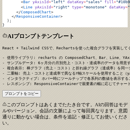
        <
Bar
 yAxisId
=
"left"
 dataKey
=
"sales"
 fill
=
"#10b9
        <
Line
 yAxisId
=
"right"
 type
=
"monotone"
 dataKey
=
"
      </
ComposedChart
>
    </
ResponsiveContainer
>
  );
}
AIプロンプトテンプレート
React + Tailwind CSSで、Rechartsを使った複合グラフを実装して
- 使用ライブラリ: recharts の ComposedChart、Bar、Line、YAxi
- サンプルデータ: 6ヶ月分の月別売上・コスト・達成率のデータを用意す
- 複合表示: 棒グラフ（売上・コスト）と折れ線グラフ（達成率）を同一
- 二重軸: 売上・コストと達成率で異なるY軸スケールを使用すること（yAxisI
- インタラクティブ: ホバー時にツールチップで各系列の数値を表示するこ
- レスポンシブ: ResponsiveContainerで親要素の幅に応じて
プロンプトをコピー
このプロンプトはあくまでたたき台です。AIの回答はモデ
ルやバージョン、会話の文脈によって毎回異なります。意図
通りに動かない場合は、条件を追記・修正してお使いくださ
い。