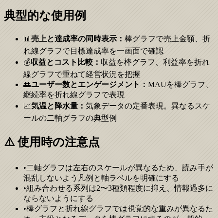
典型的な使用例
📊
売上と達成率の同時表示：
棒グラフで売上金額、折
れ線グラフで目標達成率を一画面で確認
💰
収益とコスト比較：
収益を棒グラフ、利益率を折れ
線グラフで重ねて経営状況を把握
👥
ユーザー数とエンゲージメント：
MAUを棒グラフ、
継続率を折れ線グラフで表現
📈
気温と降水量：
気象データの定番表現。異なるスケ
ールの二軸グラフの典型例
⚠️ 使用時の注意点
•
二軸グラフは左右のスケールが異なるため、読み手が
混乱しないよう凡例と軸ラベルを明確にする
•
組み合わせる系列は2〜3種類程度に抑え、情報過多に
ならないようにする
•
棒グラフと折れ線グラフでは視覚的な重みが異なるた