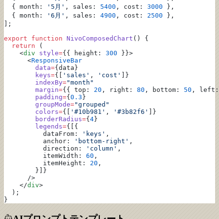
  { month: 
'5月'
, sales: 
5400
, cost: 
3000
 },
  { month: 
'6月'
, sales: 
4900
, cost: 
2500
 },
];
export
 function
 NivoComposedChart
() {
  return
 (
    <
div
 style
=
{{ height: 
300
 }}>
      <
ResponsiveBar
        data
=
{data}
        keys
=
{[
'sales'
, 
'cost'
]}
        indexBy
=
"month"
        margin
=
{{ top: 
20
, right: 
80
, bottom: 
50
, left:
        padding
=
{
0.3
}
        groupMode
=
"grouped"
        colors
=
{[
'#10b981'
, 
'#3b82f6'
]}
        borderRadius
=
{
4
}
        legends
=
{[{
          dataFrom: 
'keys'
,
          anchor: 
'bottom-right'
,
          direction: 
'column'
,
          itemWidth: 
60
,
          itemHeight: 
20
,
        }]}
      />
    </
div
>
  );
}
AIプロンプトテンプレート