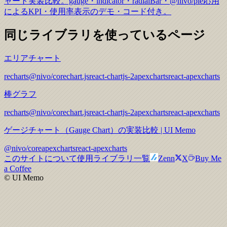
ャート実装比較。gauge・indicator・radialBar・@nivo/pie応用
によるKPI・使用率表示のデモ・コード付き。
同じライブラリを使っているページ
エリアチャート
recharts
@nivo/core
chart.js
react-chartjs-2
apexcharts
react-apexcharts
棒グラフ
recharts
@nivo/core
chart.js
react-chartjs-2
apexcharts
react-apexcharts
ゲージチャート（Gauge Chart）の実装比較 | UI Memo
@nivo/core
apexcharts
react-apexcharts
このサイトについて
使用ライブラリ一覧
Zenn
X
Buy Me
a Coffee
© UI Memo