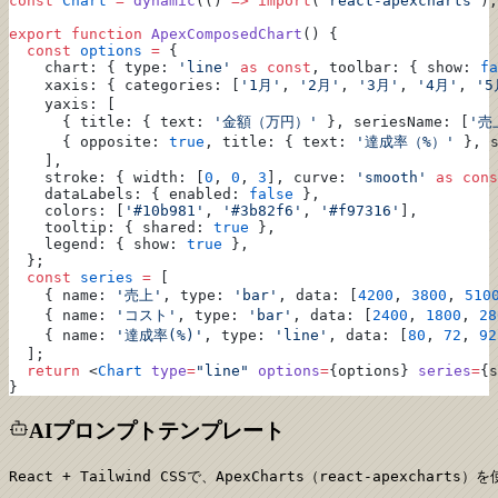
const
 Chart
 =
 dynamic
(() 
=>
 import
(
'react-apexcharts'
),
export
 function
 ApexComposedChart
() {
  const
 options
 =
 {
    chart: { type: 
'line'
 as
 const
, toolbar: { show: 
fa
    xaxis: { categories: [
'1月'
, 
'2月'
, 
'3月'
, 
'4月'
, 
'5
    yaxis: [
      { title: { text: 
'金額（万円）'
 }, seriesName: [
'売
      { opposite: 
true
, title: { text: 
'達成率（%）'
 }, 
    ],
    stroke: { width: [
0
, 
0
, 
3
], curve: 
'smooth'
 as
 cons
    dataLabels: { enabled: 
false
 },
    colors: [
'#10b981'
, 
'#3b82f6'
, 
'#f97316'
],
    tooltip: { shared: 
true
 },
    legend: { show: 
true
 },
  };
  const
 series
 =
 [
    { name: 
'売上'
, type: 
'bar'
, data: [
4200
, 
3800
, 
510
    { name: 
'コスト'
, type: 
'bar'
, data: [
2400
, 
1800
, 
28
    { name: 
'達成率(%)'
, type: 
'line'
, data: [
80
, 
72
, 
92
  ];
  return
 <
Chart
 type
=
"line"
 options
=
{options} 
series
=
{s
}
AIプロンプトテンプレート
React + Tailwind CSSで、ApexCharts（react-apexcha