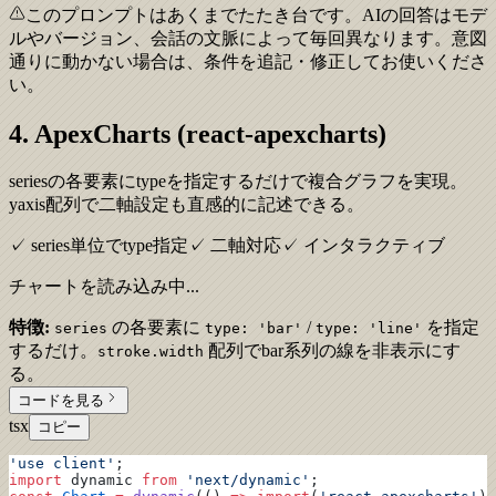
このプロンプトはあくまでたたき台です。AIの回答はモデ
ルやバージョン、会話の文脈によって毎回異なります。意図
通りに動かない場合は、条件を追記・修正してお使いくださ
い。
4. ApexCharts (react-apexcharts)
seriesの各要素にtypeを指定するだけで複合グラフを実現。
yaxis配列で二軸設定も直感的に記述できる。
✓ series単位でtype指定
✓ 二軸対応
✓ インタラクティブ
チャートを読み込み中...
特徴:
の各要素に
/
を指定
series
type: 'bar'
type: 'line'
するだけ。
配列でbar系列の線を非表示にす
stroke.width
る。
コードを見る
tsx
コピー
'use client'
;
import
 dynamic 
from
 'next/dynamic'
;