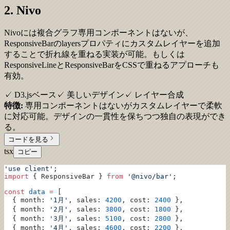
2. Nivo
Nivoには複合グラフ専用コンポーネントはないが、
ResponsiveBarのlayersプロパティにカスタムレイヤーを追加
することで折れ線を重ねる実装が可能。もしくは
ResponsiveLineとResponsiveBarをCSSで重ねるアプローチも
有効。
✓ D3.jsベース
✓ 美しいデザイン
✓ レイヤー合成
特徴:
専用コンポーネントはないがカスタムレイヤーで柔軟
に対応可能。デザインの一貫性を保ちつつ独自の表現ができ
る。
コードを見る
tsx
コピー
'use client'
;
import
 { ResponsiveBar } 
from
 '@nivo/bar'
;
const
 data
 =
 [
  { month: 
'1月'
, sales: 
4200
, cost: 
2400
 },
  { month: 
'2月'
, sales: 
3800
, cost: 
1800
 },
  { month: 
'3月'
, sales: 
5100
, cost: 
2800
 },
  { month: 
'4月'
, sales: 
4600
, cost: 
2200
 },