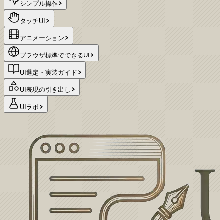
シンプル操作
タッチUI
アニメーション
ブラウザ標準でできるUI
UI選定・実装ガイド
UI表現の引き出し
UIラボ