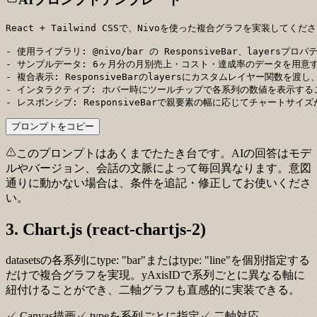
React + Tailwind CSSで、Nivoを使った複合グラフを実装してくださ
- 使用ライブラリ: @nivo/bar の ResponsiveBar、layersプ
- サンプルデータ: 6ヶ月分の月別売上・コスト・達成率のデータを用意す
- 複合表示: ResponsiveBarのlayersにカスタムレイヤー関数
- インタラクティブ: ホバー時にツールチップで各系列の数値を表示するこ
- レスポンシブ: ResponsiveBarで親要素の幅に応じてチャートサ
プロンプトをコピー
このプロンプトはあくまでたたき台です。AIの回答はモデ
ルやバージョン、会話の文脈によって毎回異なります。意図
通りに動かない場合は、条件を追記・修正してお使いくださ
い。
3. Chart.js (react-chartjs-2)
datasetsの各系列にtype: "bar"またはtype: "line"を個別指定する
だけで複合グラフを実現。yAxisIDで系列ごとに異なる軸に
紐付けることができ、二軸グラフも直感的に実装できる。
✓ Canvas描画
✓ typeを系列ごとに指定
✓ 二軸対応