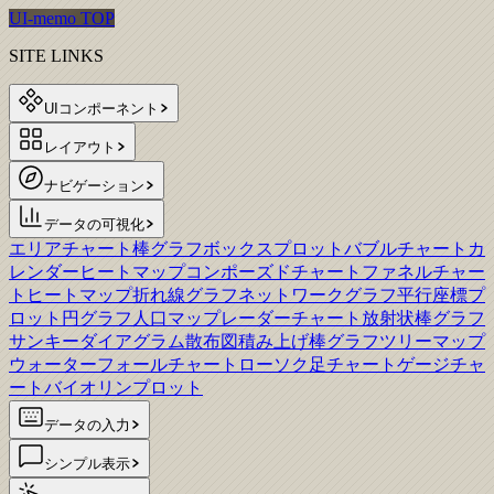
UI-memo TOP
SITE LINKS
UIコンポーネント
レイアウト
ナビゲーション
データの可視化
エリアチャート
棒グラフ
ボックスプロット
バブルチャート
カ
レンダーヒートマップ
コンポーズドチャート
ファネルチャー
ト
ヒートマップ
折れ線グラフ
ネットワークグラフ
平行座標プ
ロット
円グラフ
人口マップ
レーダーチャート
放射状棒グラフ
サンキーダイアグラム
散布図
積み上げ棒グラフ
ツリーマップ
ウォーターフォールチャート
ローソク足チャート
ゲージチャ
ート
バイオリンプロット
データの入力
シンプル表示