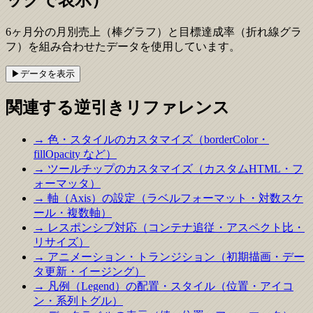
ックで表示）
6ヶ月分の月別売上（棒グラフ）と目標達成率（折れ線グラ
フ）を組み合わせたデータを使用しています。
▶
データを
表示
関連する逆引きリファレンス
→ 色・スタイルのカスタマイズ（borderColor・
fillOpacity など）
→ ツールチップのカスタマイズ（カスタムHTML・フ
ォーマッタ）
→ 軸（Axis）の設定（ラベルフォーマット・対数スケ
ール・複数軸）
→ レスポンシブ対応（コンテナ追従・アスペクト比・
リサイズ）
→ アニメーション・トランジション（初期描画・デー
タ更新・イージング）
→ 凡例（Legend）の配置・スタイル（位置・アイコ
ン・系列トグル）