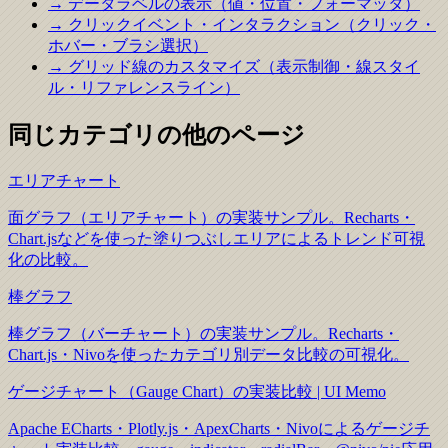
→ データラベルの表示（値・位置・フォーマッタ）
→ クリックイベント・インタラクション（クリック・
ホバー・ブラシ選択）
→ グリッド線のカスタマイズ（表示制御・線スタイ
ル・リファレンスライン）
同じカテゴリの他のページ
エリアチャート
面グラフ（エリアチャート）の実装サンプル。Recharts・
Chart.jsなどを使った塗りつぶしエリアによるトレンド可視
化の比較。
棒グラフ
棒グラフ（バーチャート）の実装サンプル。Recharts・
Chart.js・Nivoを使ったカテゴリ別データ比較の可視化。
ゲージチャート（Gauge Chart）の実装比較 | UI Memo
Apache ECharts・Plotly.js・ApexCharts・Nivoによるゲージチ