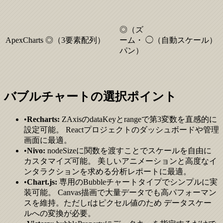
◎（ズ
ApexCharts
◎（3要素配列）
ーム・
◯（自動スケール）
パン）
バブルチャートの選択ポイント
•
Recharts:
ZAxisのdataKeyとrangeで第3変数を直感的に
設定可能。 Reactプロジェクトのダッシュボードや管理
画面に最適。
•
Nivo:
nodeSizeに関数を渡すことでスケールを自由に
カスタマイズ可能。 美しいアニメーションと高度なイ
ンタラクションを求める分析レポートに最適。
•
Chart.js:
専用のBubbleチャートタイプでシンプルに実
装可能。 Canvas描画で大量データでも高パフォーマン
スを維持。ただしrはピクセル値のため データスケー
ルへの変換が必要。