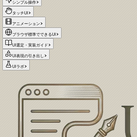
シンプル操作
タッチUI
アニメーション
ブラウザ標準でできるUI
UI選定・実装ガイド
UI表現の引き出し
UIラボ