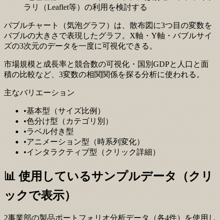
ラリ（Leaflet等）の利用を検討する
バブルチャート（気泡グラフ）は、散布図に3つ目の変数を
バブルの大きさで表現したグラフ。X軸・Y軸・バブルサイ
ズの3次元のデータを一度に可視化できる。
市場規模と成長率と競合数の可視化・国別GDPと人口と面
積の比較など、3変数の相関関係を探る分析に使われる。
主なバリエーション
•
基本型（サイズ比例）
•
色分け型（カテゴリ別）
•
ラベル付き型
•
アニメーション型（時系列変化）
•
インタラクティブ型（クリック詳細）
📊 使用しているサンプルデータ（クリ
ックで表示）
2事業部の製品ポートフォリオ分析データ（各4件）を使用し