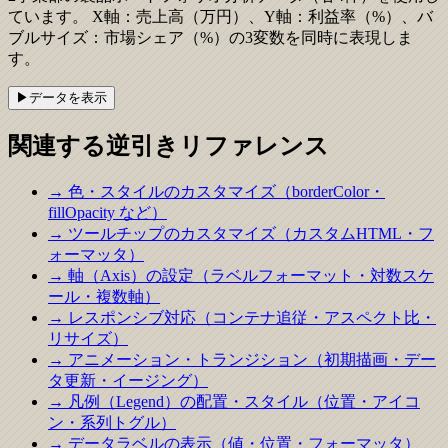
ています。 X軸：売上高（万円）、Y軸：利益率（%）、バ
ブルサイズ：市場シェア（%）の3変数を同時に表現しま
す。
▶
データを
表示
関連する逆引きリファレンス
→ 色・スタイルのカスタマイズ（borderColor・
fillOpacity など）
→ ツールチップのカスタマイズ（カスタムHTML・フ
ォーマッタ）
→ 軸（Axis）の設定（ラベルフォーマット・対数スケ
ール・複数軸）
→ レスポンシブ対応（コンテナ追従・アスペクト比・
リサイズ）
→ アニメーション・トランジション（初期描画・デー
タ更新・イージング）
→ 凡例（Legend）の配置・スタイル（位置・アイコ
ン・系列トグル）
→ データラベルの表示（値・位置・フォーマッタ）