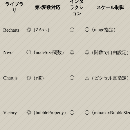
インタ
ライブラ
第3変数対応
ラクシ
スケール制御
リ
ョン
◎（ZAxis）
◯（range指定）
Recharts
◯
Nivo
◯（nodeSize関数）
◎
◎（関数で自由設定
Chart.js
◎（r値）
◯
△（ピクセル直指定
◎（bubbleProperty）
Victory
◯
◯（min/maxBubbleSi