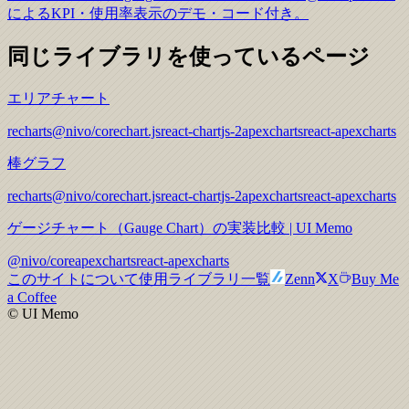
によるKPI・使用率表示のデモ・コード付き。
同じライブラリを使っているページ
エリアチャート
recharts
@nivo/core
chart.js
react-chartjs-2
apexcharts
react-apexcharts
棒グラフ
recharts
@nivo/core
chart.js
react-chartjs-2
apexcharts
react-apexcharts
ゲージチャート（Gauge Chart）の実装比較 | UI Memo
@nivo/core
apexcharts
react-apexcharts
このサイトについて
使用ライブラリ一覧
Zenn
X
Buy Me
a Coffee
© UI Memo