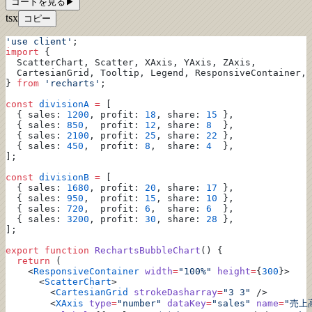
コードを見る
▶
tsx
コピー
'use client'
;
import
 {
  ScatterChart, Scatter, XAxis, YAxis, ZAxis,
  CartesianGrid, Tooltip, Legend, ResponsiveContainer,
} 
from
 'recharts'
;
const
 divisionA
 =
 [
  { sales: 
1200
, profit: 
18
, share: 
15
 },
  { sales: 
850
,  profit: 
12
, share: 
8
  },
  { sales: 
2100
, profit: 
25
, share: 
22
 },
  { sales: 
450
,  profit: 
8
,  share: 
4
  },
];
const
 divisionB
 =
 [
  { sales: 
1680
, profit: 
20
, share: 
17
 },
  { sales: 
950
,  profit: 
15
, share: 
10
 },
  { sales: 
720
,  profit: 
6
,  share: 
6
  },
  { sales: 
3200
, profit: 
30
, share: 
28
 },
];
export
 function
 RechartsBubbleChart
() {
  return
 (
    <
ResponsiveContainer
 width
=
"100%"
 height
=
{
300
}>
      <
ScatterChart
>
        <
CartesianGrid
 strokeDasharray
=
"3 3"
 />
        <
XAxis
 type
=
"number"
 dataKey
=
"sales"
 name
=
"売上