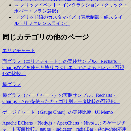
→ クリックイベント・インタラクション（クリック・
ホバー・ブラシ選択）
→ グリッド線のカスタマイズ（表示制御・線スタイ
ル・リファレンスライン）
同じカテゴリの他のページ
エリアチャート
面グラフ（エリアチャート）の実装サンプル。Recharts・
Chart.jsなどを使った塗りつぶしエリアによるトレンド可視
化の比較。
棒グラフ
棒グラフ（バーチャート）の実装サンプル。Recharts・
Chart.js・Nivoを使ったカテゴリ別データ比較の可視化。
ゲージチャート（Gauge Chart）の実装比較 | UI Memo
Apache ECharts・Plotly.js・ApexCharts・Nivoによるゲージチ
ャート実装比較。gauge・indicator・radialBar・@nivo/pie応用