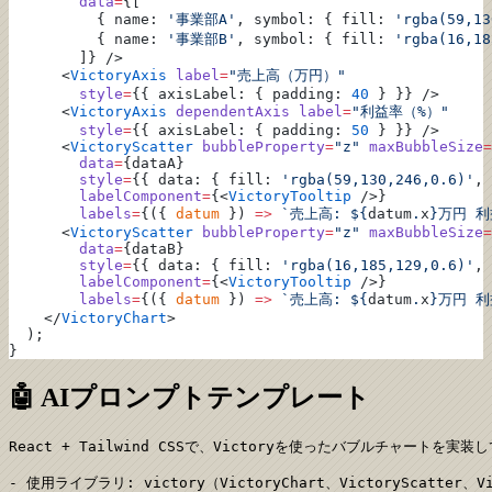
        data
=
{[
          { name: 
'事業部A'
, symbol: { fill: 
'rgba(59,13
          { name: 
'事業部B'
, symbol: { fill: 
'rgba(16,18
        ]} />
      <
VictoryAxis
 label
=
"売上高（万円）"
        style
=
{{ axisLabel: { padding: 
40
 } }} />
      <
VictoryAxis
 dependentAxis
 label
=
"利益率（%）"
        style
=
{{ axisLabel: { padding: 
50
 } }} />
      <
VictoryScatter
 bubbleProperty
=
"z"
 maxBubbleSize
=
        data
=
{dataA}
        style
=
{{ data: { fill: 
'rgba(59,130,246,0.6)'
, 
        labelComponent
=
{<
VictoryTooltip
 />}
        labels
=
{({ 
datum
 }) 
=>
 `売上高: ${
datum
.
x
}万円 利
      <
VictoryScatter
 bubbleProperty
=
"z"
 maxBubbleSize
=
        data
=
{dataB}
        style
=
{{ data: { fill: 
'rgba(16,185,129,0.6)'
, 
        labelComponent
=
{<
VictoryTooltip
 />}
        labels
=
{({ 
datum
 }) 
=>
 `売上高: ${
datum
.
x
}万円 利
    </
VictoryChart
>
  );
}
🤖 AIプロンプトテンプレート
React + Tailwind CSSで、Victoryを使ったバブルチャートを実装
- 使用ライブラリ: victory（VictoryChart、VictoryScatter、Vic