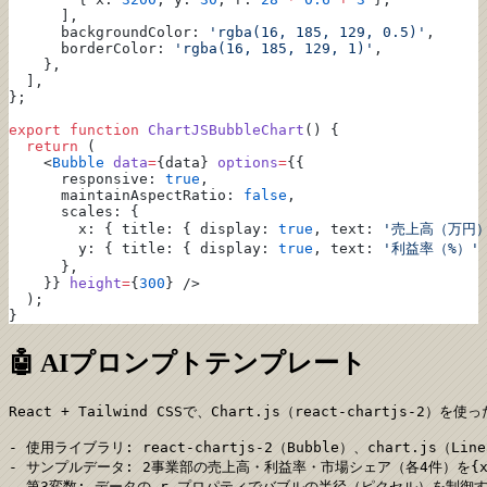
      ],
      backgroundColor: 
'rgba(16, 185, 129, 0.5)'
,
      borderColor: 
'rgba(16, 185, 129, 1)'
,
    },
  ],
};
export
 function
 ChartJSBubbleChart
() {
  return
 (
    <
Bubble
 data
=
{data} 
options
=
{{
      responsive: 
true
,
      maintainAspectRatio: 
false
,
      scales: {
        x: { title: { display: 
true
, text: 
'売上高（万円）
        y: { title: { display: 
true
, text: 
'利益率（%）'
      },
    }} 
height
=
{
300
} />
  );
}
🤖 AIプロンプトテンプレート
React + Tailwind CSSで、Chart.js（react-chartjs-
- 使用ライブラリ: react-chartjs-2（Bubble）、chart.js（Linear
- サンプルデータ: 2事業部の売上高・利益率・市場シェア（各4件）を{x, 
- 第3変数: データの r プロパティでバブルの半径（ピクセル）を制御す