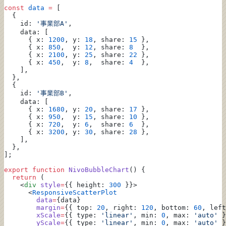
const
 data
 =
 [
  {
    id: 
'事業部A'
,
    data: [
      { x: 
1200
, y: 
18
, share: 
15
 },
      { x: 
850
,  y: 
12
, share: 
8
  },
      { x: 
2100
, y: 
25
, share: 
22
 },
      { x: 
450
,  y: 
8
,  share: 
4
  },
    ],
  },
  {
    id: 
'事業部B'
,
    data: [
      { x: 
1680
, y: 
20
, share: 
17
 },
      { x: 
950
,  y: 
15
, share: 
10
 },
      { x: 
720
,  y: 
6
,  share: 
6
  },
      { x: 
3200
, y: 
30
, share: 
28
 },
    ],
  },
];
export
 function
 NivoBubbleChart
() {
  return
 (
    <
div
 style
=
{{ height: 
300
 }}>
      <
ResponsiveScatterPlot
        data
=
{data}
        margin
=
{{ top: 
20
, right: 
120
, bottom: 
60
, left
        xScale
=
{{ type: 
'linear'
, min: 
0
, max: 
'auto'
 }
        yScale
=
{{ type: 
'linear'
, min: 
0
, max: 
'auto'
 }