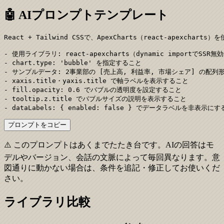
🤖 AIプロンプトテンプレート
React + Tailwind CSSで、ApexCharts（react-apexch
- 使用ライブラリ: react-apexcharts（dynamic importでSSR無効
- chart.type: 'bubble' を指定すること

- サンプルデータ: 2事業部の [売上高, 利益率, 市場シェア] の配列
- xaxis.title・yaxis.title で軸ラベルを表示すること

- fill.opacity: 0.6 でバブルの透明度を設定すること

- tooltip.z.title でバブルサイズの説明を表示すること

- dataLabels: { enabled: false } でデータラベルを非表示に
プロンプトをコピー
⚠️ このプロンプトはあくまでたたき台です。AIの回答はモ
デルやバージョン、会話の文脈によって毎回異なります。意
図通りに動かない場合は、条件を追記・修正してお使いくだ
さい。
ライブラリ比較