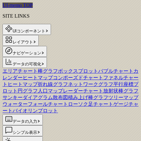
UI-memo TOP
SITE LINKS
UIコンポーネント
レイアウト
ナビゲーション
データの可視化
エリアチャート
棒グラフ
ボックスプロット
バブルチャート
カ
レンダーヒートマップ
コンポーズドチャート
ファネルチャー
ト
ヒートマップ
折れ線グラフ
ネットワークグラフ
平行座標プ
ロット
円グラフ
人口マップ
レーダーチャート
放射状棒グラフ
サンキーダイアグラム
散布図
積み上げ棒グラフ
ツリーマップ
ウォーターフォールチャート
ローソク足チャート
ゲージチャ
ート
バイオリンプロット
データの入力
シンプル表示