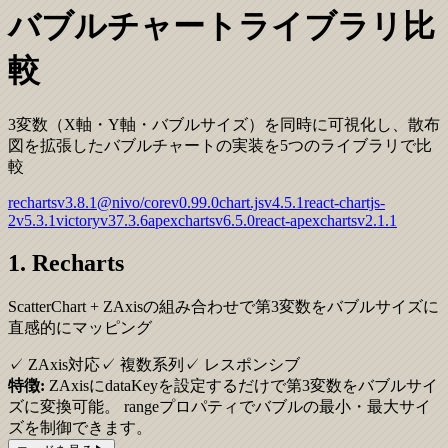
バブルチャートライブラリ比
較
3変数（X軸・Y軸・バブルサイズ）を同時に可視化し、散布
図を拡張したバブルチャートの実装を5つのライブラリで比
較
recharts
v
3.8.1
@nivo/core
v
0.99.0
chart.js
v
4.5.1
react-chartjs-
2
v
5.3.1
victory
v
37.3.6
apexcharts
v
6.5.0
react-apexcharts
v
2.1.1
1. Recharts
ScatterChart + ZAxisの組み合わせで第3変数をバブルサイズに
直感的にマッピング
✓ ZAxis対応
✓ 複数系列
✓ レスポンシブ
特徴:
ZAxisにdataKeyを設定するだけで第3変数をバブルサイ
ズに変換可能。 rangeプロパティでバブルの最小・最大サイ
ズを制御できます。