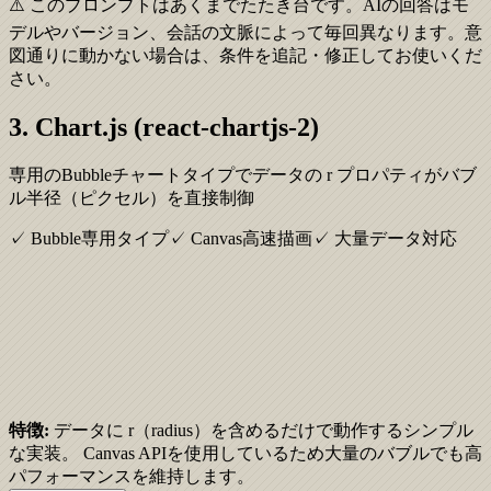
⚠️ このプロンプトはあくまでたたき台です。AIの回答はモ
デルやバージョン、会話の文脈によって毎回異なります。意
図通りに動かない場合は、条件を追記・修正してお使いくだ
さい。
3. Chart.js (react-chartjs-2)
専用のBubbleチャートタイプでデータの r プロパティがバブ
ル半径（ピクセル）を直接制御
✓ Bubble専用タイプ
✓ Canvas高速描画
✓ 大量データ対応
特徴:
データに r（radius）を含めるだけで動作するシンプル
な実装。 Canvas APIを使用しているため大量のバブルでも高
パフォーマンスを維持します。