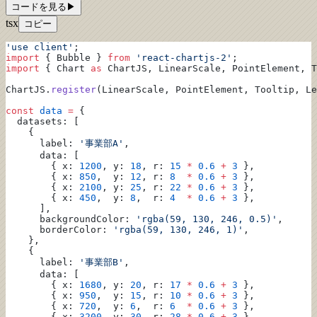
コードを見る
▶
tsx
コピー
'use client'
;
import
 { Bubble } 
from
 'react-chartjs-2'
;
import
 { Chart 
as
 ChartJS, LinearScale, PointElement, T
ChartJS.
register
(LinearScale, PointElement, Tooltip, Le
const
 data
 =
 {
  datasets: [
    {
      label: 
'事業部A'
,
      data: [
        { x: 
1200
, y: 
18
, r: 
15
 *
 0.6
 +
 3
 },
        { x: 
850
,  y: 
12
, r: 
8
  *
 0.6
 +
 3
 },
        { x: 
2100
, y: 
25
, r: 
22
 *
 0.6
 +
 3
 },
        { x: 
450
,  y: 
8
,  r: 
4
  *
 0.6
 +
 3
 },
      ],
      backgroundColor: 
'rgba(59, 130, 246, 0.5)'
,
      borderColor: 
'rgba(59, 130, 246, 1)'
,
    },
    {
      label: 
'事業部B'
,
      data: [
        { x: 
1680
, y: 
20
, r: 
17
 *
 0.6
 +
 3
 },
        { x: 
950
,  y: 
15
, r: 
10
 *
 0.6
 +
 3
 },
        { x: 
720
,  y: 
6
,  r: 
6
  *
 0.6
 +
 3
 },
        { x: 
3200
, y: 
30
, r: 
28
 *
 0.6
 +
 3
 },