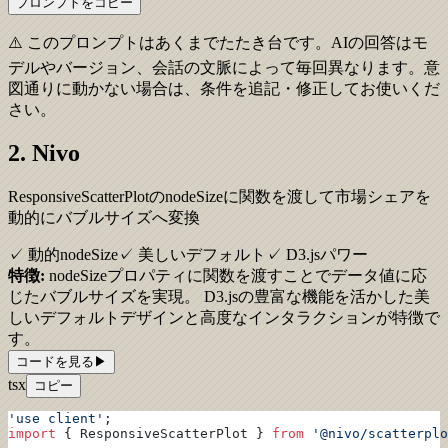
プロンプトをコピー
⚠️ このプロンプトはあくまでたたき台です。AIの回答はモ
デルやバージョン、会話の文脈によって毎回異なります。意
図通りに動かない場合は、条件を追記・修正してお使いくだ
さい。
2. Nivo
ResponsiveScatterPlotのnodeSizeに関数を渡して市場シェアを
動的にバブルサイズへ変換
✓ 動的nodeSize
✓ 美しいデフォルト
✓ D3.jsパワー
特徴:
nodeSizeプロパティに関数を渡すことでデータ値に応
じたバブルサイズを実現。 D3.jsの豊富な機能を活かした美
しいデフォルトデザインと高度なインタラクションが特徴で
す。
コードを見る
▶
tsx
コピー
'use client'
;
import
 { ResponsiveScatterPlot } 
from
 '@nivo/scatterplo