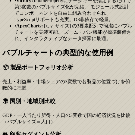
•
Victory:
bubblePropertyにデータキーを指定するだけで
第3変数のバブルサイズ化が完結。 モジュール式設計
でコンポーネントを自由に組み合わせられ、
TypeScriptサポートも充実。D3非依存で軽量。
•
ApexCharts:
[x, y, サイズ] の3要素配列で簡潔にバブル
チャートを実装可能。 ズーム・パン機能が標準装備さ
れ、インタラクティブなデータ探索に最適。
バブルチャートの典型的な使用例
📦 製品ポートフォリオ分析
売上・利益率・市場シェアの3変数で各製品の位置づけを俯
瞰的に把握
🌍 国別・地域別比較
GDP・一人当たり所得・人口の3変数で国の経済状況を比較
（バブルサイズ＝人口）
👥 顧客セグメント分析