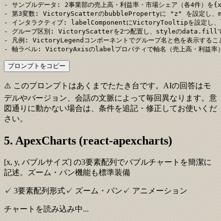
- サンプルデータ: 2事業部の売上高・利益率・市場シェア（各4件）を{x,
- 第3変数: VictoryScatterのbubblePropertyに "z" を設定し
- インタラクティブ: labelComponentにVictoryTooltipを設
- グループ区別: VictoryScatterを2つ配置し、styleのdata.f
- 凡例: VictoryLegendコンポーネントでグループ名と色を表示すること
- 軸ラベル: VictoryAxisのlabelプロパティで軸名（売上高・利益
プロンプトをコピー
⚠️ このプロンプトはあくまでたたき台です。AIの回答はモ
デルやバージョン、会話の文脈によって毎回異なります。意
図通りに動かない場合は、条件を追記・修正してお使いくだ
さい。
5. ApexCharts (react-apexcharts)
[x, y, バブルサイズ] の3要素配列でバブルチャートを簡潔に
記述。ズーム・パン機能も標準装備
✓ 3要素配列形式
✓ ズーム・パン
✓ アニメーション
チャートを読み込み中...