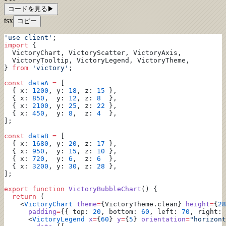
コードを見る
▶
tsx
コピー
'use client'
;
import
 {
  VictoryChart, VictoryScatter, VictoryAxis,
  VictoryTooltip, VictoryLegend, VictoryTheme,
} 
from
 'victory'
;
const
 dataA
 =
 [
  { x: 
1200
, y: 
18
, z: 
15
 },
  { x: 
850
,  y: 
12
, z: 
8
  },
  { x: 
2100
, y: 
25
, z: 
22
 },
  { x: 
450
,  y: 
8
,  z: 
4
  },
];
const
 dataB
 =
 [
  { x: 
1680
, y: 
20
, z: 
17
 },
  { x: 
950
,  y: 
15
, z: 
10
 },
  { x: 
720
,  y: 
6
,  z: 
6
  },
  { x: 
3200
, y: 
30
, z: 
28
 },
];
export
 function
 VictoryBubbleChart
() {
  return
 (
    <
VictoryChart
 theme
=
{VictoryTheme.clean} 
height
=
{
28
      padding
=
{{ top: 
20
, bottom: 
60
, left: 
70
, right: 
      <
VictoryLegend
 x
=
{
60
} 
y
=
{
5
} 
orientation
=
"horizont