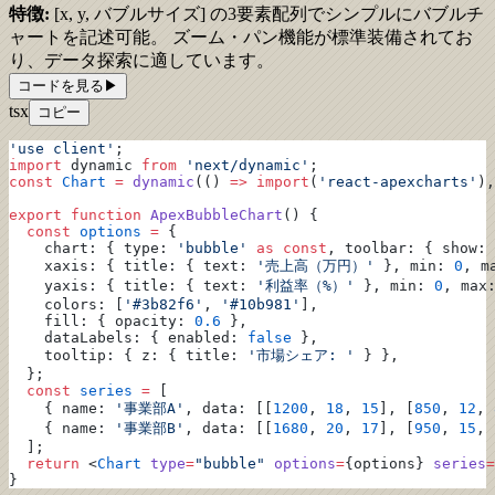
特徴:
[x, y, バブルサイズ] の3要素配列でシンプルにバブルチ
ャートを記述可能。 ズーム・パン機能が標準装備されてお
り、データ探索に適しています。
コードを見る
▶
tsx
コピー
'use client'
;
import
 dynamic 
from
 'next/dynamic'
;
const
 Chart
 =
 dynamic
(() 
=>
 import
(
'react-apexcharts'
),
export
 function
 ApexBubbleChart
() {
  const
 options
 =
 {
    chart: { type: 
'bubble'
 as
 const
, toolbar: { show: 
    xaxis: { title: { text: 
'売上高（万円）'
 }, min: 
0
, m
    yaxis: { title: { text: 
'利益率（%）'
 }, min: 
0
, max
    colors: [
'#3b82f6'
, 
'#10b981'
],
    fill: { opacity: 
0.6
 },
    dataLabels: { enabled: 
false
 },
    tooltip: { z: { title: 
'市場シェア: '
 } },
  };
  const
 series
 =
 [
    { name: 
'事業部A'
, data: [[
1200
, 
18
, 
15
], [
850
, 
12
, 
    { name: 
'事業部B'
, data: [[
1680
, 
20
, 
17
], [
950
, 
15
, 
  ];
  return
 <
Chart
 type
=
"bubble"
 options
=
{options} 
series
=
}