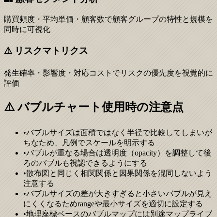
購買頻度・平均単価・顧客数で顧客グループの特性と規模を
同時に可視化
⚠️ リスクマトリクス
発生確率・影響度・対応コストでリスクの優先度を視覚的に
評価
⚠️ バブルチャート使用時の注意点
•
バブルサイズは面積ではなく半径で比較してしまいが
ちなため、凡例でスケールを明示する
•
バブルが重なる場合は透明度（opacity）を調整して後
ろのバブルも視認できるようにする
•
散布図と同じく相関関係と因果関係を混同しないよう
注意する
•
バブルサイズの差が大きすぎると小さいバブルが見え
にくくなるためrangeや最小サイズを適切に設定する
•
地理座標ベースのバブルマップには別途マップライブ