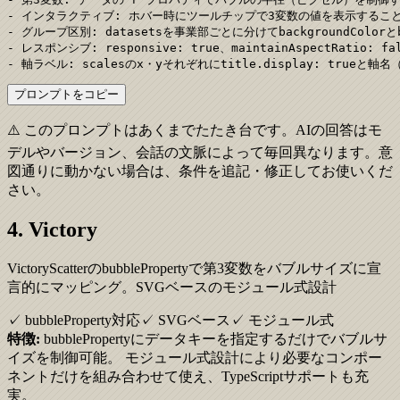
- インタラクティブ: ホバー時にツールチップで3変数の値を表示すること
- グループ区別: datasetsを事業部ごとに分けてbackgroundColor
- レスポンシブ: responsive: true、maintainAspectRati
- 軸ラベル: scalesのx・yそれぞれにtitle.display: true
プロンプトをコピー
⚠️ このプロンプトはあくまでたたき台です。AIの回答はモ
デルやバージョン、会話の文脈によって毎回異なります。意
図通りに動かない場合は、条件を追記・修正してお使いくだ
さい。
4. Victory
VictoryScatterのbubblePropertyで第3変数をバブルサイズに宣
言的にマッピング。SVGベースのモジュール式設計
✓ bubbleProperty対応
✓ SVGベース
✓ モジュール式
特徴:
bubblePropertyにデータキーを指定するだけでバブルサ
イズを制御可能。 モジュール式設計により必要なコンポー
ネントだけを組み合わせて使え、TypeScriptサポートも充
実。