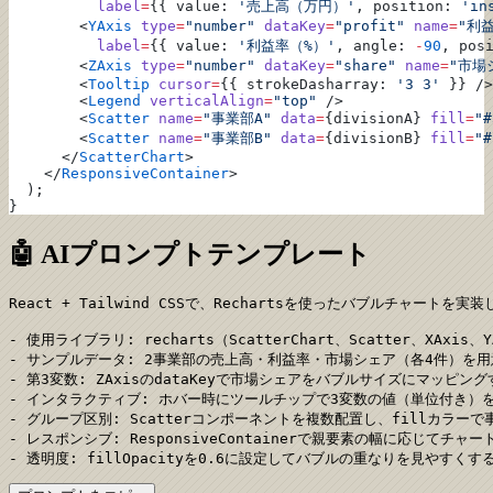
          label
=
{{ value: 
'売上高（万円）'
, position: 
'in
        <
YAxis
 type
=
"number"
 dataKey
=
"profit"
 name
=
"利
          label
=
{{ value: 
'利益率（%）'
, angle: 
-
90
, pos
        <
ZAxis
 type
=
"number"
 dataKey
=
"share"
 name
=
"市場
        <
Tooltip
 cursor
=
{{ strokeDasharray: 
'3 3'
 }} />
        <
Legend
 verticalAlign
=
"top"
 />
        <
Scatter
 name
=
"事業部A"
 data
=
{divisionA} 
fill
=
"#
        <
Scatter
 name
=
"事業部B"
 data
=
{divisionB} 
fill
=
"#
      </
ScatterChart
>
    </
ResponsiveContainer
>
  );
}
🤖 AIプロンプトテンプレート
React + Tailwind CSSで、Rechartsを使ったバブルチャートを実
- 使用ライブラリ: recharts（ScatterChart、Scatter、XAxis、YAx
- サンプルデータ: 2事業部の売上高・利益率・市場シェア（各4件）を用
- 第3変数: ZAxisのdataKeyで市場シェアをバブルサイズにマッピングするこ
- インタラクティブ: ホバー時にツールチップで3変数の値（単位付き）を
- グループ区別: Scatterコンポーネントを複数配置し、fillカラー
- レスポンシブ: ResponsiveContainerで親要素の幅に応じてチ
- 透明度: fillOpacityを0.6に設定してバブルの重なりを見やすくす