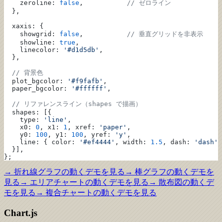
    zeroline: 
false
,           
// ゼロライン
  },
  xaxis: {
    showgrid: 
false
,           
// 垂直グリッドを非表示
    showline: 
true
,
    linecolor: 
'#d1d5db'
,
  },
  // 背景色
  plot_bgcolor: 
'#f9fafb'
,
  paper_bgcolor: 
'#ffffff'
,
  // リファレンスライン（shapes で描画）
  shapes: [{
    type: 
'line'
,
    x0: 
0
, x1: 
1
, xref: 
'paper'
,
    y0: 
100
, y1: 
100
, yref: 
'y'
,
    line: { color: 
'#ef4444'
, width: 
1.5
, dash: 
'dash'
 
  }],
};
→
折れ線グラフ
の動くデモを見る
→
棒グラフ
の動くデモを
見る
→
エリアチャート
の動くデモを見る
→
散布図
の動くデ
モを見る
→
複合チャート
の動くデモを見る
Chart.js