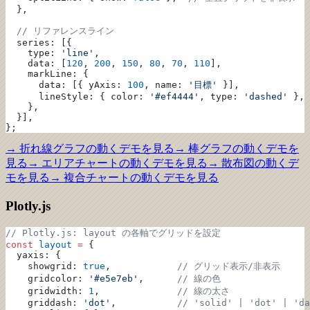
  },
  // リファレンスライン
  series: [{
    type: 
'line'
,
    data: [
120
, 
200
, 
150
, 
80
, 
70
, 
110
],
    markLine: {
      data: [{ yAxis: 
100
, name: 
'目標'
 }],
      lineStyle: { color: 
'#ef4444'
, type: 
'dashed'
 },
    },
  }],
};
→
折れ線グラフ
の動くデモを見る
→
棒グラフ
の動くデモを
見る
→
エリアチャート
の動くデモを見る
→
散布図
の動くデ
モを見る
→
複合チャート
の動くデモを見る
Plotly.js
// Plotly.js: layout の各軸でグリッドを設定
const
 layout
 =
 {
  yaxis: {
    showgrid: 
true
,            
// グリッド表示/非表示
    gridcolor: 
'#e5e7eb'
,      
// 線の色
    gridwidth: 
1
,              
// 線の太さ
    griddash: 
'dot'
,           
// 'solid' | 'dot' | 'da