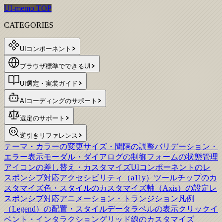
UI-memo TOP
CATEGORIES
UIコンポーネント
ブラウザ標準でできるUI
UI選定・実装ガイド
AIコーディングのサポート
選定のサポート
逆引きリファレンス
テーマ・カラーの変更
サイズ・間隔の調整
バリデーション・
エラー表示
モーダル・ダイアログの制御
フォームの状態管理
アイコンの差し替え・カスタマイズ
UIコンポーネントのレ
スポンシブ対応
アクセシビリティ（a11y）
ツールチップのカ
スタマイズ
色・スタイルのカスタマイズ
軸（Axis）の設定
レ
スポンシブ対応
アニメーション・トランジション
凡例
（Legend）の配置・スタイル
データラベルの表示
クリックイ
ベント・インタラクション
グリッド線のカスタマイズ