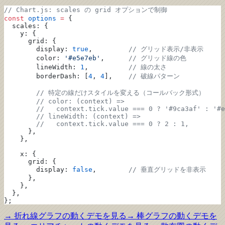
// Chart.js: scales の grid オプションで制御
const
 options
 =
 {
  scales: {
    y: {
      grid: {
        display: 
true
,         
// グリッド表示/非表示
        color: 
'#e5e7eb'
,      
// グリッド線の色
        lineWidth: 
1
,          
// 線の太さ
        borderDash: [
4
, 
4
],    
// 破線パターン
        // 特定の線だけスタイルを変える（コールバック形式）
        // color: (context) =>
        //   context.tick.value === 0 ? '#9ca3af' : '#e
        // lineWidth: (context) =>
        //   context.tick.value === 0 ? 2 : 1,
      },
    },
    x: {
      grid: {
        display: 
false
,        
// 垂直グリッドを非表示
      },
    },
  },
};
→
折れ線グラフ
の動くデモを見る
→
棒グラフ
の動くデモを