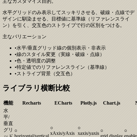
主なカスタマイズ目的。
水平グリッドのみ表示してスッキリさせる、破線・点線でデ
ザインに馴染ませる、目標値に基準線（リファレンスライ
ン）を引く、交互色のストライプで行の区別をつける。
主なバリエーション
•
水平/垂直グリッド線の個別表示・非表示
•
線のスタイル変更（実線・破線・点線）
•
色・透明度の調整
•
特定値でのリファレンスライン（基準線）
•
ストライプ背景（交互色）
ライブラリ横断比較
機能
Recharts
ECharts
Plotly.js
Chart.js
水
平/
垂直
○
○
グリ
○
○
○
xAxis/yAxis
xaxis/yaxis
horizontal/vertical
grid.display
enabl
ッド