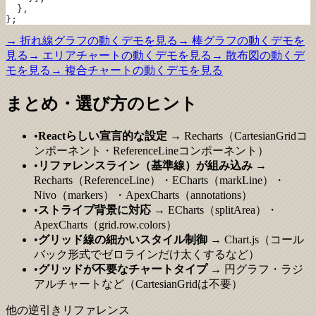
  },
};
→
折れ線グラフ
の動くデモを見る
→
棒グラフ
の動くデモを
見る
→
エリアチャート
の動くデモを見る
→
散布図
の動くデ
モを見る
→
複合チャート
の動くデモを見る
まとめ・選び方のヒント
•
Reactらしい宣言的な設定
→ Recharts（CartesianGridコ
ンポーネント・ReferenceLineコンポーネント）
•
リファレンスライン（基準線）が組み込み
→
Recharts（ReferenceLine）・ECharts（markLine）・
Nivo（markers）・ApexCharts（annotations）
•
ストライプ背景に対応
→ ECharts（splitArea）・
ApexCharts（grid.row.colors）
•
グリッド線の細かいスタイル制御
→ Chart.js（コール
バック形式でゼロラインだけ太くするなど）
•
グリッドが不要なチャートタイプ
→ 円グラフ・ラジ
アルチャートなど（CartesianGridは不要）
他の逆引きリファレンス