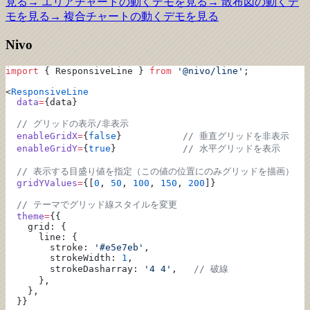
見る
→
エリアチャート
の動くデモを見る
→
散布図
の動くデ
モを見る
→
複合チャート
の動くデモを見る
Nivo
import
 { ResponsiveLine } 
from
 '@nivo/line'
;
<
ResponsiveLine
  data
=
{data}
  // グリッドの表示/非表示
  enableGridX
=
{
false
}           
// 垂直グリッドを非表示
  enableGridY
=
{
true
}            
// 水平グリッドを表示
  // 表示する目盛り値を指定（この値の位置にのみグリッドを描画）
  gridYValues
=
{[
0
, 
50
, 
100
, 
150
, 
200
]}
  // テーマでグリッド線スタイルを変更
  theme
=
{{
    grid: {
      line: {
        stroke: 
'#e5e7eb'
,
        strokeWidth: 
1
,
        strokeDasharray: 
'4 4'
,   
// 破線
      },
    },
  }}