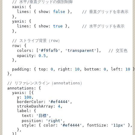
    // 水平/垂直グリッドの個別制御
    xaxis: {
      lines: { show: 
false
 },    
// 垂直グリッドを非表示
    },
    yaxis: {
      lines: { show: 
true
 },     
// 水平グリッドを表示
    },
    // ストライプ背景（row）
    row: {
      colors: [
'#f9fafb'
, 
'transparent'
],   
// 交互色
      opacity: 
0.5
,
    },
    padding: { top: 
0
, right: 
10
, bottom: 
0
, left: 
10
 }
  },
  // リファレンスライン（annotations）
  annotations: {
    yaxis: [{
      y: 
100
,
      borderColor: 
'#ef4444'
,
      strokeDashArray: 
4
,
      label: {
        text: 
'目標'
,
        position: 
'right'
,
        style: { color: 
'#ef4444'
, fontSize: 
'11px'
 },
      },
    }],