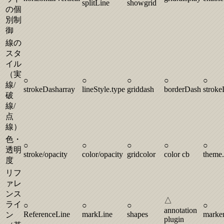
splitLine
showgrid
の個
別制
御
線の
スタ
イル
（実
○
○
○
○
○
線/
strokeDasharray
lineStyle.type
griddash
borderDash
stroke
破
線/
点
線）
色・
○
○
○
○
○
透明
stroke/opacity
color/opacity
gridcolor
color cb
theme.
度
リフ
ァレ
ンス
△
ライ
○
○
○
○
annotation
ReferenceLine
markLine
shapes
marke
ン
plugin