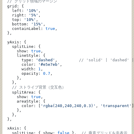
  // グリッド領域のマージン
  grid: {
    left: 
'10%'
,
    right: 
'5%'
,
    top: 
'10%'
,
    bottom: 
'15%'
,
    containLabel: 
true
,
  },
  yAxis: {
    splitLine: {
      show: 
true
,
      lineStyle: {
        type: 
'dashed'
,         
// 'solid' | 'dashed' |
        color: 
'#e5e7eb'
,
        width: 
1
,
        opacity: 
0.7
,
      },
    },
    // ストライプ背景（交互色）
    splitArea: {
      show: 
true
,
      areaStyle: {
        color: [
'rgba(240,240,240,0.3)'
, 
'transparent'
]
      },
    },
  },
  xAxis: {
    splitLine: { show: 
false
 },  
// 垂直グリッドを非表示