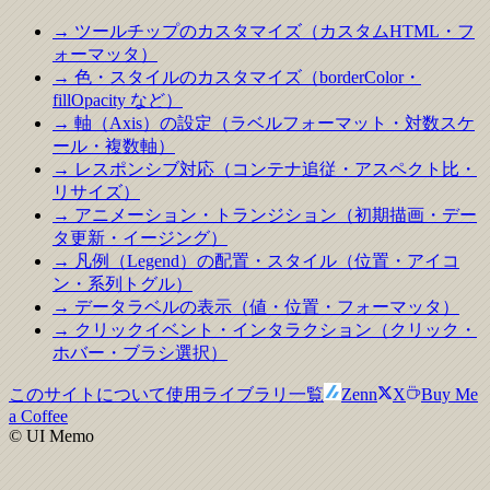
→ ツールチップのカスタマイズ（カスタムHTML・フ
ォーマッタ）
→ 色・スタイルのカスタマイズ（borderColor・
fillOpacity など）
→ 軸（Axis）の設定（ラベルフォーマット・対数スケ
ール・複数軸）
→ レスポンシブ対応（コンテナ追従・アスペクト比・
リサイズ）
→ アニメーション・トランジション（初期描画・デー
タ更新・イージング）
→ 凡例（Legend）の配置・スタイル（位置・アイコ
ン・系列トグル）
→ データラベルの表示（値・位置・フォーマッタ）
→ クリックイベント・インタラクション（クリック・
ホバー・ブラシ選択）
このサイトについて
使用ライブラリ一覧
Zenn
X
Buy Me
a Coffee
© UI Memo