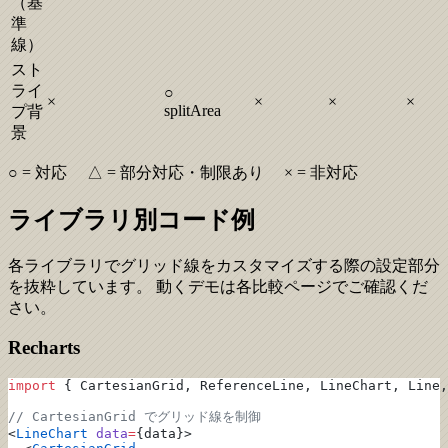
（基
準
線）
スト
ライ
○
×
×
×
×
splitArea
プ背
景
○ = 対応 △ = 部分対応・制限あり × = 非対応
ライブラリ別コード例
各ライブラリでグリッド線をカスタマイズする際の設定部分
を抜粋しています。 動くデモは各比較ページでご確認くだ
さい。
Recharts
import
 { CartesianGrid, ReferenceLine, LineChart, Line,
// CartesianGrid でグリッド線を制御
<
LineChart
 data
=
{data}>