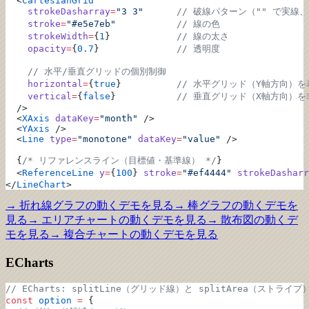
  <
CartesianGrid
    strokeDasharray
=
"3 3"
      // 破線パターン（"" で実線、
    stroke
=
"#e5e7eb"
           // 線の色
    strokeWidth
=
{
1
}            
// 線の太さ
    opacity
=
{
0.7
}              
// 透明度
    // 水平/垂直グリッドの個別制御
    horizontal
=
{
true
}          
// 水平グリッド（Y軸方向）を
    vertical
=
{
false
}           
// 垂直グリッド（X軸方向）を
  />
  <
XAxis
 dataKey
=
"month"
 />
  <
YAxis
 />
  <
Line
 type
=
"monotone"
 dataKey
=
"value"
 />
  {
/* リファレンスライン（目標値・基準線） */
}
  <
ReferenceLine
 y
=
{
100
} 
stroke
=
"#ef4444"
 strokeDasharr
</
LineChart
>
→
折れ線グラフ
の動くデモを見る
→
棒グラフ
の動くデモを
見る
→
エリアチャート
の動くデモを見る
→
散布図
の動くデ
モを見る
→
複合チャート
の動くデモを見る
ECharts
// ECharts: splitLine（グリッド線）と splitArea（ストライプ
const
 option
 =
 {