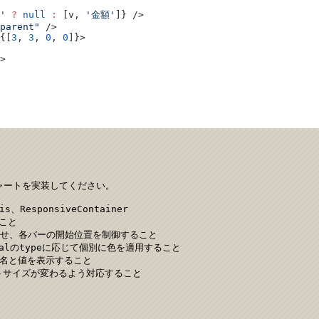
'
 ?
 null
 :
 [v, 
'金額'
]} />
parent"
 />
{[
3
, 
3
, 
0
, 
0
]}>
>
ルチャートを実装してください。

、ResponsiveContainer

こと

組み合わせ、各バーの開始位置を制御すること

totalのtypeに応じて個別に色を適用すること

目名と値を表示すること

チャートサイズが変わるよう対応すること