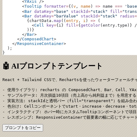
        <
YAxis
 />
        <
Tooltip
 formatter
=
{(
v
, 
name
) 
=>
 name 
===
 'base
        <
Bar
 dataKey
=
"base"
 stackId
=
"stack"
 fill
=
"trans
        <
Bar
 dataKey
=
"barValue"
 stackId
=
"stack"
 radius
=
          {chartData.
map
((
entry
, 
i
) 
=>
 (
            <
Cell
 key
=
{i} 
fill
=
{
getColor
(entry.type)} /
          ))}
        </
Bar
>
      </
ComposedChart
>
    </
ResponsiveContainer
>
  );
}
🤖 AIプロンプトテンプレート
React + Tailwind CSSで、Rechartsを使ったウォーターフォー
- 使用ライブラリ: recharts の ComposedChart、Bar、Cell、YAxis
- サンプルデータ: 月次損益10項目（売上高から純利益まで）を用意する
- 実装方法: stackIdと透明バー（fill="transparent"）を
- 色分け: Cellコンポーネントでstart・increase・decrease・
- インタラクティブ: ホバー時にカスタムTooltipコンポーネントで項
- レスポンシブ: ResponsiveContainerで親要素の幅に応じて
プロンプトをコピー