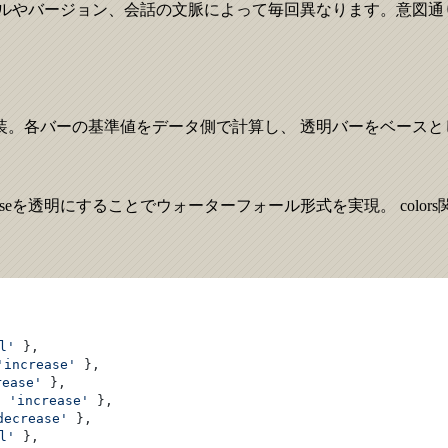
モデルやバージョン、会話の文脈によって毎回異なります。意図
合わせて実装。各バーの基準値をデータ側で計算し、 透明バーをベー
ク表示し、baseを透明にすることでウォーターフォール形式を実現。 col
l'
 },
'increase'
 },
rease'
 },
: 
'increase'
 },
decrease'
 },
l'
 },