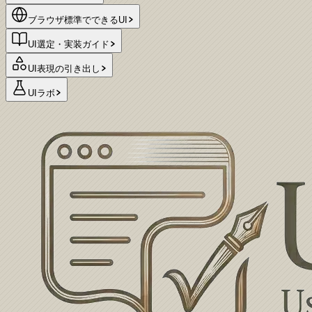
ブラウザ標準でできるUI
UI選定・実装ガイド
UI表現の引き出し
UIラボ