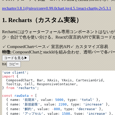
recharts
v
3.8.1
@nivo/core
v
0.99.0
chart.js
v
4.5.1
react-chartjs-2
v
5.3.1
1. Recharts（カスタム実装）
Rechartsにはウォーターフォール専用コンポーネントはないが、
少・合計で色を使い分ける。Reactの宣言的APIで実装コー
✓ ComposedChartベース
✓ 宣言的API
✓ カスタマイズ容易
特徴:
ComposedChartとstackIdを組み合わせ、透明バー
コードを見る
▶
tsx
コピー
'use client'
;
import
 {
  ComposedChart, Bar, XAxis, YAxis, CartesianGrid,
  Tooltip, Cell, ResponsiveContainer,
} 
from
 'recharts'
;
const
 rawData
 =
 [
  { name: 
'前期末'
, value: 
5000
, type: 
'total'
 },
  { name: 
'新規顧客'
, value: 
2200
, type: 
'increase'
 },
  { name: 
'解約'
, value: 
-
800
, type: 
'decrease'
 },
  { name: 
'アップセル'
, value: 
1500
, type: 
'increase'
 },