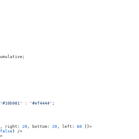
umulative;
'#10b981'
 :
 '#ef4444'
;
, right: 
20
, bottom: 
20
, left: 
60
 }}>
false
} />
>