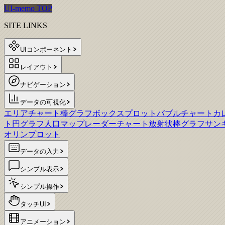
UI-memo TOP
SITE LINKS
UIコンポーネント
レイアウト
ナビゲーション
データの可視化
エリアチャート
棒グラフ
ボックスプロット
バブルチャート
カ
ト
円グラフ
人口マップ
レーダーチャート
放射状棒グラフ
サン
オリンプロット
データの入力
シンプル表示
シンプル操作
タッチUI
アニメーション