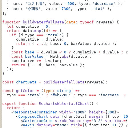
  { name: 
'コスト増'
, value: 
-
600
, type: 
'decrease'
 },
  { name: 
'今期末'
, value: 
7300
, type: 
'total'
 },
];
function
 buildWaterfallData
(
data
:
 typeof
 rawData) {
  let
 cumulative 
=
 0
;
  return
 data.
map
((
d
) 
=>
 {
    if
 (d.type 
===
 'total'
) {
      cumulative 
=
 d.value;
      return
 { 
...
d, base: 
0
, barValue: d.value };
    }
    const
 base
 =
 d.value 
<
 0
 ?
 cumulative 
+
 d.value 
:
 c
    const
 barValue
 =
 Math.
abs
(d.value);
    cumulative 
+=
 d.value;
    return
 { 
...
d, base, barValue };
  });
}
const
 chartData
 =
 buildWaterfallData
(rawData);
const
 getColor
 =
 (
type
:
 string
) 
=>
  type 
===
 'total'
 ?
 '#6b7280'
 :
 type 
===
 'increase'
 ?
 
export
 function
 RechartsWaterfallChart
() {
  return
 (
    <
ResponsiveContainer
 width
=
"100%"
 height
=
{
300
}>
      <
ComposedChart
 data
=
{chartData} 
margin
=
{{ top: 
20
        <
CartesianGrid
 strokeDasharray
=
"3 3"
 vertical
=
{
        <
XAxis
 dataKey
=
"name"
 tick
=
{{ fontSize: 
11
 }} /