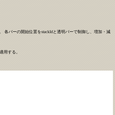
能。 各バーの開始位置をstackIdと透明バーで制御し、増加・減
色を適用する。