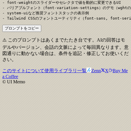
- font-weightのスライダーやセレクタで値を動的に変更できるUI

- バリアブルフォント（font-variation-settings）のデモ（wgh
- system-uiなど推奨フォントスタックの表示例

- Tailwind CSSのフォントユーティリティ（font-sans, font-s
プロンプトをコピー
⚠️ このプロンプトはあくまでたたき台です。AIの回答はモ
デルやバージョン、会話の文脈によって毎回異なります。意
図通りに動かない場合は、条件を追記・修正してお使いくだ
さい。
このサイトについて
使用ライブラリ一覧
Zenn
X
Buy Me
a Coffee
© UI Memo