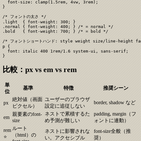
  font-size: clamp(1.5rem, 4vw, 3rem);

}

/* フォントの太さ */

.light  { font-weight: 300; }

.normal { font-weight: 400; } /* = normal */

.bold   { font-weight: 700; } /* = bold */

/* フォントショートハンド: style weight size/line-height fam
p {

  font: italic 400 1rem/1.6 system-ui, sans-serif;

}
比較：px vs em vs rem
単
基準
特徴
推奨シーン
位
絶対値（画面
ユーザーのブラウザ
border, shadow など
px
ピクセル）
設定に追従しない
ネストで累積するた
padding, margin（フ
親要素のfont-
em
size
め予測が難しい
ォントに連動）
ルート
rem
ネストに影響されな
font-size全般（推
（html）の
⭐
い。アクセシブル
奨）