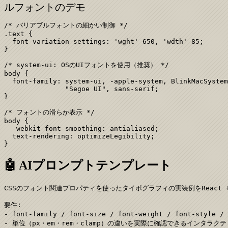
ルフォントのデモ
/* バリアブルフォントの細かい制御 */

.text {

  font-variation-settings: 'wght' 650, 'wdth' 85;

}

/* system-ui: OSのUIフォントを使用（推奨） */

body {

  font-family: system-ui, -apple-system, BlinkMacSystem
               "Segoe UI", sans-serif;

}

/* フォントの滑らか表示 */

body {

  -webkit-font-smoothing: antialiased;

  text-rendering: optimizeLegibility;

}
🤖 AIプロンプトテンプレート
CSSのフォント関連プロパティを使ったタイポグラフィの実装例をReact + T
要件:

- font-family / font-size / font-weight / font-s
- 単位（px・em・rem・clamp）の違いを実際に確認できるインタラクテ