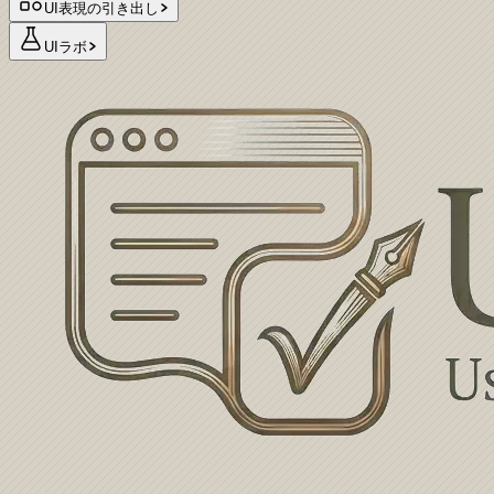
UI表現の引き出し
UIラボ