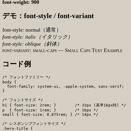
font-weight:
900
デモ：font-style / font-variant
font-style: normal（通常）
font-style: italic（イタリック）
font-style: oblique（斜体）
font-variant: small-caps — Small Caps Text Example
コード例
/* フォントファミリー */

body {

  font-family: system-ui, -apple-system, sans-serif;

}

/* フォントサイズ */

h1 { font-size: 2rem; }        /* 32px (基準16px時) */

p  { font-size: 1rem; }        /* 16px */

small { font-size: 0.875rem; } /* 14px */

/* レスポンシブフォントサイズ */

.hero-title {
