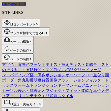
UI-memo TOP
SITE LINKS
UIコンポーネント
ブラウザ標準でできるUI
ページの構造
ページの動作
ページの装飾
文字色・背景色
フォント
テキスト揃え
テキスト装飾
テキスト
の折り返し・省略
行間・字間
Flexbox
CSSグリッド
マージ
ン・パディング
幅・高さ
ポジション
オーバーフロー
重なり順
ボーダー
角丸
影
透明度
背景画像
グラデーション
フィルター
ト
ランスフォーム
トランジション
キーフレームアニメーション
カーソル
表示・非表示
オブジェクトフィット
柔軟な単位
メデ
ィアクエリ
コンテナクエリ
印刷スタイル
UI選定・実装ガイド