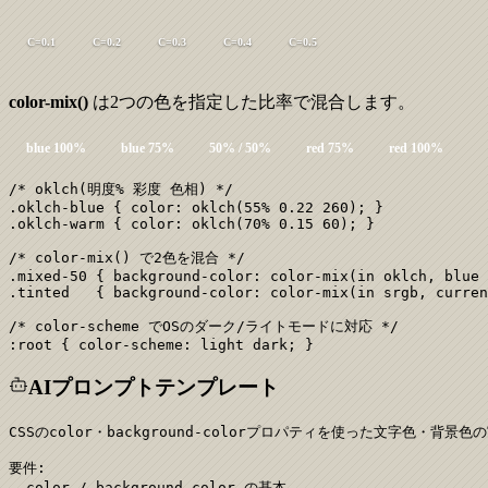
C=
0.1
C=
0.2
C=
0.3
C=
0.4
C=
0.5
color-mix()
は2つの色を指定した比率で混合します。
blue 100%
blue 75%
50% / 50%
red 75%
red 100%
/* oklch(明度% 彩度 色相) */

.oklch-blue { color: oklch(55% 0.22 260); }

.oklch-warm { color: oklch(70% 0.15 60); }

/* color-mix() で2色を混合 */

.mixed-50 { background-color: color-mix(in oklch, blue 
.tinted   { background-color: color-mix(in srgb, curren
/* color-scheme でOSのダーク/ライトモードに対応 */

:root { color-scheme: light dark; }
AIプロンプトテンプレート
CSSのcolor・background-colorプロパティを使った文字色・背景色の
要件:

- color / background-color の基本
