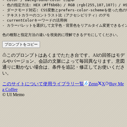
- 色の指定方法: HEX（#ff6b6b）/ RGB（rgb(255,107,107)）/ HSL
- ダークモード対応: CSS変数とprefers-color-schemeを使った色
- テキストカラーのコントラスト比（アクセシビリティ）のデモ

- currentColorキーワードの活用例

- カラーパレットを選択して文字色・背景色をリアルタイム変更できるイン
色の種類と指定方法の違いを視覚的に理解できるデモにしてください。
プロンプトをコピー
このプロンプトはあくまでたたき台です。AIの回答はモデ
ルやバージョン、会話の文脈によって毎回異なります。意図
通りに動かない場合は、条件を追記・修正してお使いくださ
い。
このサイトについて
使用ライブラリ一覧
Zenn
X
Buy Me
a Coffee
© UI Memo