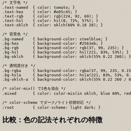
/* 文字色 */

.text-named  { color: tomato; }

.text-hex    { color: #e05c45; }

.text-rgb    { color: rgb(224, 92, 69); }

.text-hsl    { color: hsl(8, 72%, 57%); }

.text-oklch  { color: oklch(60% 0.18 28); }

/* 背景色 */

.bg-named    { background-color: steelblue; }

.bg-hex      { background-color: #2563eb; }

.bg-rgb      { background-color: rgb(37, 99, 235); }

.bg-hsl      { background-color: hsl(221, 83%, 53%); }

.bg-oklch    { background-color: oklch(55% 0.22 260); }

/* 透明度付き */

.bg-rgba     { background-color: rgba(37, 99, 235, 0.15
.bg-hsla     { background-color: hsla(221, 83%, 53%, 0.
.bg-oklch-a  { background-color: oklch(55% 0.22 260 / 0
/* color-mix() で2色を混合 */

.mixed       { color: color-mix(in oklch, blue 60%, red
/* color-scheme でダーク/ライト切替対応 */

:root        { color-scheme: light dark; }
比較：色の記法それぞれの特徴