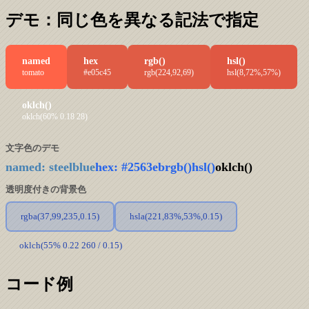
デモ：同じ色を異なる記法で指定
named
hex
rgb()
hsl()
tomato
#e05c45
rgb(224,92,69)
hsl(8,72%,57%)
oklch()
oklch(60% 0.18 28)
文字色のデモ
named: steelblue
hex: #2563eb
rgb()
hsl()
oklch()
透明度付きの背景色
rgba(37,99,235,0.15)
hsla(221,83%,53%,0.15)
oklch(55% 0.22 260 / 0.15)
コード例