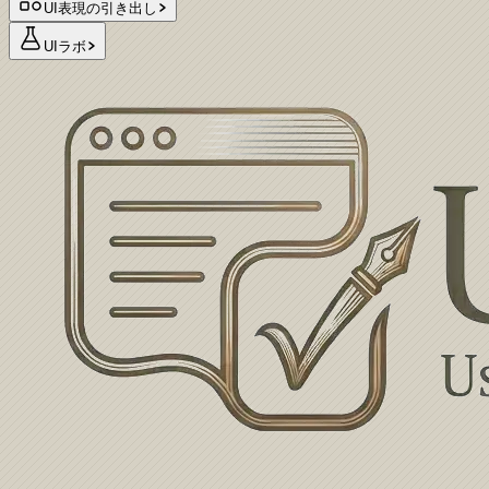
UI表現の引き出し
UIラボ