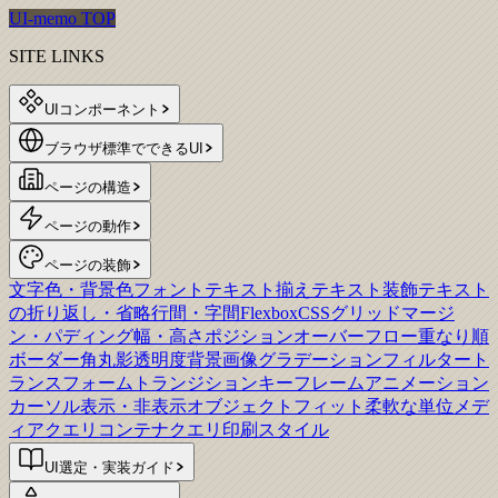
UI-memo TOP
SITE LINKS
UIコンポーネント
ブラウザ標準でできるUI
ページの構造
ページの動作
ページの装飾
文字色・背景色
フォント
テキスト揃え
テキスト装飾
テキスト
の折り返し・省略
行間・字間
Flexbox
CSSグリッド
マージ
ン・パディング
幅・高さ
ポジション
オーバーフロー
重なり順
ボーダー
角丸
影
透明度
背景画像
グラデーション
フィルター
ト
ランスフォーム
トランジション
キーフレームアニメーション
カーソル
表示・非表示
オブジェクトフィット
柔軟な単位
メデ
ィアクエリ
コンテナクエリ
印刷スタイル
UI選定・実装ガイド