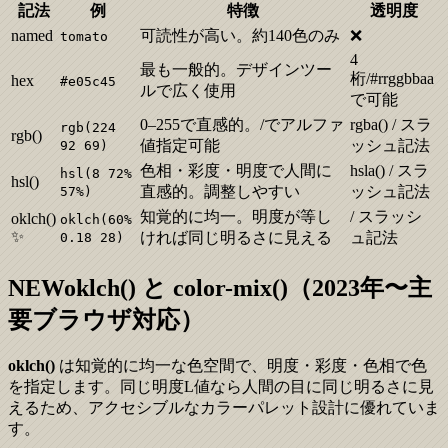
記法
例
特徴
透明度
named
可読性が高い。約140色のみ
❌
tomato
4
最も一般的。デザインツー
桁/#rrggbbaa
hex
#e05c45
ルで広く使用
で可能
0–255で直感的。/でアルファ
rgba() / スラ
rgb(224
rgb()
値指定可能
ッシュ記法
92 69)
色相・彩度・明度で人間に
hsla() / スラ
hsl(8 72%
hsl()
直感的。調整しやすい
ッシュ記法
57%)
知覚的に均一。明度が等し
/ スラッシ
oklch()
oklch(60%
✨
ければ同じ明るさに見える
ュ記法
0.18 28)
NEW
oklch() と color-mix()（2023年〜主
要ブラウザ対応）
oklch()
は知覚的に均一な色空間で、明度・彩度・色相で色
を指定します。同じ明度L値なら人間の目に同じ明るさに見
えるため、アクセシブルなカラーパレット設計に優れていま
す。