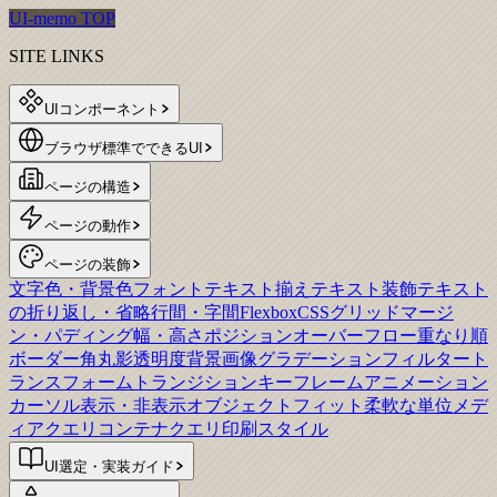
UI-memo TOP
SITE LINKS
UIコンポーネント
ブラウザ標準でできるUI
ページの構造
ページの動作
ページの装飾
文字色・背景色
フォント
テキスト揃え
テキスト装飾
テキスト
の折り返し・省略
行間・字間
Flexbox
CSSグリッド
マージ
ン・パディング
幅・高さ
ポジション
オーバーフロー
重なり順
ボーダー
角丸
影
透明度
背景画像
グラデーション
フィルター
ト
ランスフォーム
トランジション
キーフレームアニメーション
カーソル
表示・非表示
オブジェクトフィット
柔軟な単位
メデ
ィアクエリ
コンテナクエリ
印刷スタイル
UI選定・実装ガイド