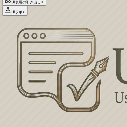
UI表現の引き出し
UIラボ