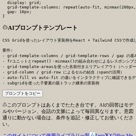
  display: grid;

  grid-template-columns: repeat(auto-fit, minmax(200px,
  gap: 16px;

}
AIプロンプトテンプレート
CSS Gridを使ったレイアウト実装例をReact + Tailwind CSSで作
要件:

- grid-template-columns / grid-template-rows / gap の基
- frユニットとrepeat()・minmax()の組み合わせによるレスポンシブ
- grid-template-areasを使った名前付きエリアレイアウト（ヘッ
- grid-column / grid-row によるセルの結合（spanの活用）

- auto-fill vs auto-fit の違いをインタラクティブに確認できるデ
- subgridを使った子要素の親トラック継承の実装例
プロンプトをコピー
このプロンプトはあくまでたたき台です。AIの回答はモデ
ルやバージョン、会話の文脈によって毎回異なります。意図
通りに動かない場合は、条件を追記・修正してお使いくださ
い。
このサイトについて
使用ライブラリ一覧
Zenn
X
Buy Me