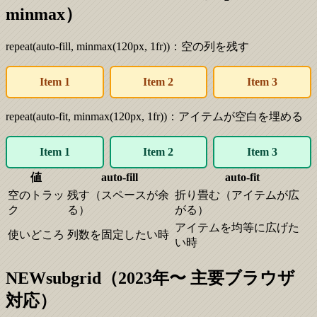
minmax）
repeat(auto-fill, minmax(120px, 1fr))：空の列を残す
Item
1
Item
2
Item
3
repeat(auto-fit, minmax(120px, 1fr))：アイテムが空白を埋める
Item
1
Item
2
Item
3
値
auto-fill
auto-fit
空のトラッ
残す（スペースが余
折り畳む（アイテムが広
ク
る）
がる）
アイテムを均等に広げた
使いどころ
列数を固定したい時
い時
NEW
subgrid（2023年〜 主要ブラウザ
対応）