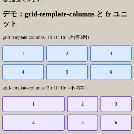
デモ：grid-template-columns と fr ユニ
ット
grid-template-columns: 1fr 1fr 1fr（均等3列）
1
2
3
4
5
6
grid-template-columns: 2fr 1fr 1fr（不均等）
1
2
3
4
5
6