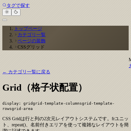
タグで探す
トップページ
カテゴリ一覧
ページの装飾
CSSグリッド
← カテゴリ一覧に戻る
Grid（格子状配置）
display: grid
grid-template-columns
grid-template-
rows
grid-area
CSS Gridは行と列の2次元レイアウトシステムです。frユニッ
ト、repeat()、名前付きエリアを使って複雑なレイアウトを簡
潔に記述できます。