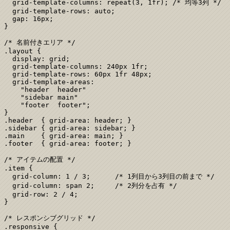
  grid-template-columns: repeat(3, 1fr); /* 均等3列 */

  grid-template-rows: auto;

  gap: 16px;

}

/* 名前付きエリア */

.layout {

  display: grid;

  grid-template-columns: 240px 1fr;

  grid-template-rows: 60px 1fr 48px;

  grid-template-areas:

    "header  header"

    "sidebar main"

    "footer  footer";

}

.header  { grid-area: header; }

.sidebar { grid-area: sidebar; }

.main    { grid-area: main; }

.footer  { grid-area: footer; }

/* アイテムの配置 */

.item {

  grid-column: 1 / 3;      /* 1列目から3列目の前まで */

  grid-column: span 2;     /* 2列分を占有 */

  grid-row: 2 / 4;

}

/* レスポンシブグリッド */

.responsive {
