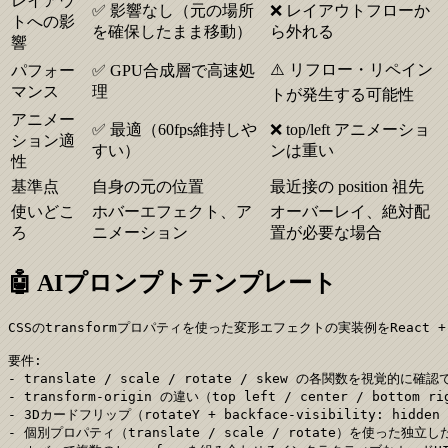
レイアウ
✅ 影響なし（元の場所
❌ レイアウトフローか
トへの影
を確保したまま移動）
ら外れる
響
⚠️ リフロー・リペイン
パフォー
✅ GPU合成層で高速処
マンス
理
トが発生する可能性
アニメー
✅ 最適（60fps維持しや
❌ top/left アニメーショ
ション適
すい）
ンは重い
性
基準点
自身の元の位置
最近接の position 祖先
使いどこ
ホバーエフェクト、ア
オーバーレイ、絶対配
ろ
ニメーション
置が必要な場合
🤖 AIプロンプトテンプレート
CSSのtransformプロパティを使った変形エフェクトの実装例をReact + 
要件:

- translate / scale / rotate / skew の各関数を視覚的
- transform-origin の違い（top left / center / botto
- 3Dカードフリップ（rotateY + backface-visibility: hidden 
- 個別プロパティ（translate / scale / rotate）を使った独