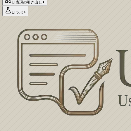
UI表現の引き出し
UIラボ