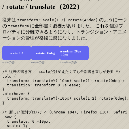
/ rotate / translate（2022）
従来は
のように一つ
transform: scale(1.2) rotate(45deg)
の
に全部書く必要がありました。 これを個別プ
transform
ロパティに分離できるようになり、トランジション・アニメ
ーションの管理が格段に楽になりました。
translate: 20px
scale: 1.3
rotate: 45deg
-10px
scaleのみ
rotateのみ
translateのみ
/* 従来の書き方 — scaleだけ変えたくても全部書き直しが必要 */

.old {

  transform: translateY(-10px) scale(1) rotate(0deg);

  transition: transform 0.3s ease;

}

.old:hover {

  transform: translateY(-10px) scale(1.2) rotate(0deg
}

/* 新しい個別プロパティ (Chrome 104+, Firefox 110+, Safari 1
.new {

  translate: 0 -10px;

  scale: 1;
