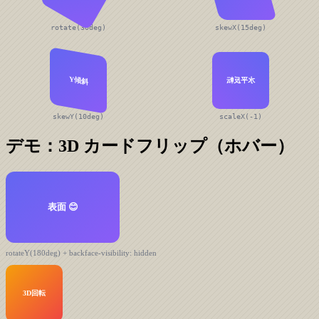
rotate(30deg)
skewX(15deg)
Y傾斜
水平反転
skewY(10deg)
scaleX(-1)
デモ：3D カードフリップ（ホバー）
表面 😊
裏面 🎉
rotateY(180deg) + backface-visibility: hidden
3D回転