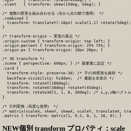
.slant   { transform: skew(15deg, 5deg); }

/* 複数の変形を組み合わせる（右から左の順で適用） */

.combined {

  transform: translateY(-10px) scale(1.1) rotate(5deg);

}

/* transform-origin — 変形の基点 */

.origin-custom { transform-origin: top left; }

.origin-percent { transform-origin: 25% 75%; }

.origin-px { transform-origin: 10px 20px; }

/* 3D transform */

.scene { perspective: 600px; } /* 親要素に設定 */

.card {

  transform-style: preserve-3d; /* 子の3D変形を維持 */

  backface-visibility: hidden;  /* 裏面を非表示 */

  transform: rotateY(180deg);

  transform: rotateX(30deg) rotateY(45deg);

  transform: rotate3d(1, 1, 0, 30deg); /* x,y,z軸ベクトル
}

/* 行列変換（高度な使用） */

/* matrix(scaleX, skewY, skewX, scaleY, translateX, tra
.matrix { transform: matrix(1, 0.2, 0, 1, 10, 0); }
NEW
個別 transform プロパティ：scale