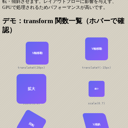
転・傾斜させます。レイアウトフローに影響を与えず、
GPUで処理されるためパフォーマンスが高いです。
デモ：transform 関数一覧（ホバーで確
認）
Y軸移動
X軸移動
translateX(20px)
translateY(-15px)
拡大
縮小
scale(1.3)
scale(0.7)
回転
X傾斜