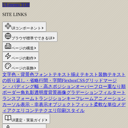
UI-memo TOP
SITE LINKS
UIコンポーネント
ブラウザ標準でできるUI
ページの構造
ページの動作
ページの装飾
文字色・背景色
フォント
テキスト揃え
テキスト装飾
テキスト
の折り返し・省略
行間・字間
Flexbox
CSSグリッド
マージ
ン・パディング
幅・高さ
ポジション
オーバーフロー
重なり順
ボーダー
角丸
影
透明度
背景画像
グラデーション
フィルター
ト
ランスフォーム
トランジション
キーフレームアニメーション
カーソル
表示・非表示
オブジェクトフィット
柔軟な単位
メデ
ィアクエリ
コンテナクエリ
印刷スタイル
UI選定・実装ガイド