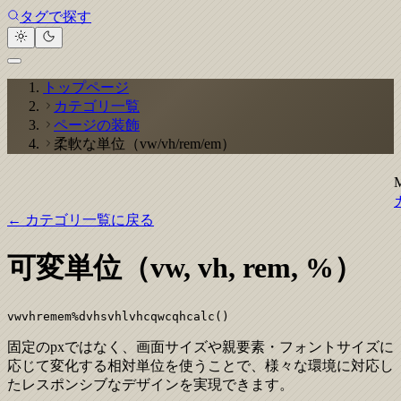
タグで探す
トップページ
カテゴリ一覧
ページの装飾
柔軟な単位（vw/vh/rem/em）
← カテゴリ一覧に戻る
可変単位（vw, vh, rem, %）
vw
vh
rem
em
%
dvh
svh
lvh
cqw
cqh
calc()
固定のpxではなく、画面サイズや親要素・フォントサイズに
応じて変化する相対単位を使うことで、様々な環境に対応し
たレスポンシブなデザインを実現できます。