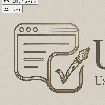
UI表現の引き出し
UIラボ