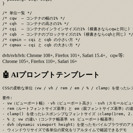
}

/* 単位一覧 */

/* cqw  — コンテナの幅の1% */

/* cqh  — コンテナの高さの1% */

/* cqi  — コンテナのインラインサイズの1% (横書きならcqwと同じ) *
/* cqb  — コンテナのブロックサイズの1% (横書きならcqhと同じ) */
/* cqmin — cqi と cqb の小さい方 */

/* cqmax — cqi と cqb の大きい方 */
dvh/svh/lvh: Chrome 108+, Firefox 101+, Safari 15.4+。cqw等:
Chrome 105+, Firefox 110+, Safari 16+
🤖 AIプロンプトテンプレート
CSSの柔軟な単位（vw / vh / rem / em / % / clamp）を使っ
要件:

- vw（ビューポート幅）・vh（ビューポート高さ）・svh（スモールビュ
- rem（ルートフォントサイズ基準）と em（親フォントサイズ基準）の違
- clamp() を使ったレスポンシブなフォントサイズ（clamp(1rem, 2.5
- % と vw の違い（コンテナ幅基準 vs ビューポート幅基準）

- dvh（dynamic viewport height）を使ったモバイルブラウザの
- ウィンドウリサイズで各単位の変化をリアルタイムで確認できるデモ
