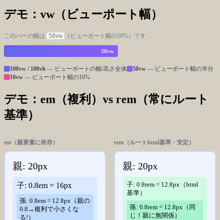
デモ：vw（ビューポート幅）
このバーの幅は
50vw
（ビューポート幅の50%）です
50vw
100vw / 100vh
—
ビューポートの幅/高さ全体
50vw
—
ビューポート幅の半分
10vw
—
ビューポート幅の10%
デモ：em（複利）vs rem（常にルート
基準）
em（親要素に依存）
rem（ルートhtml基準・安定）
親: 20px
親: 20px
子: 0.8em = 16px
子: 0.8rem = 12.8px（html
基準）
孫: 0.8em = 12.8px（親の
孫: 0.8rem = 12.8px（同
0.8→複利で小さくな
じ！親に無関係）
る!）