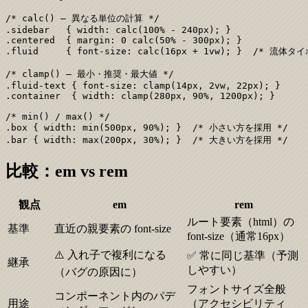
/* calc() — 異なる単位の計算 */

.sidebar   { width: calc(100% - 240px); }

.centered  { margin: 0 calc(50% - 300px); }

.fluid     { font-size: calc(16px + 1vw); }  /* 流体タ
/* clamp() — 最小・推奨・最大値 */

.fluid-text { font-size: clamp(14px, 2vw, 22px); }

.container  { width: clamp(280px, 90%, 1200px); }

/* min() / max() */

.box { width: min(500px, 90%); }  /* 小さい方を採用 */

.bar { width: max(200px, 30%); }  /* 大きい方を採用 */
比較：em vs rem
観点
em
rem
ルート要素（html）の
基準
直近の親要素の font-size
font-size（通常16px）
⚠️ 入れ子で複利になる
✅ 常に同じ基準（予測
継承
しやすい）
（バグの原因に）
フォントサイズ全般
コンポーネント内のパデ
用途
（アクセシビリティ