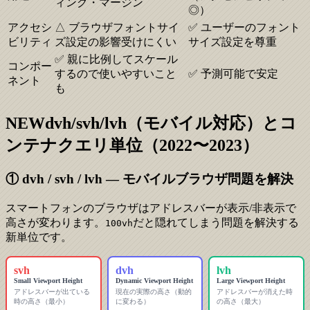
ィング・マージン
◎）
アクセシ
△ ブラウザフォントサイ
✅ ユーザーのフォント
ビリティ
ズ設定の影響受けにくい
サイズ設定を尊重
✅ 親に比例してスケール
コンポー
するので使いやすいこと
✅ 予測可能で安定
ネント
も
NEW
dvh/svh/lvh（モバイル対応）とコ
ンテナクエリ単位（2022〜2023）
① dvh / svh / lvh — モバイルブラウザ問題を解決
スマートフォンのブラウザはアドレスバーが表示/非表示で
高さが変わります。
だと隠れてしまう問題を解決する
100vh
新単位です。
svh
dvh
lvh
Small Viewport Height
Dynamic Viewport Height
Large Viewport Height
アドレスバーが出ている
現在の実際の高さ（動的
アドレスバーが消えた時
時の高さ（最小）
に変わる）
の高さ（最大）