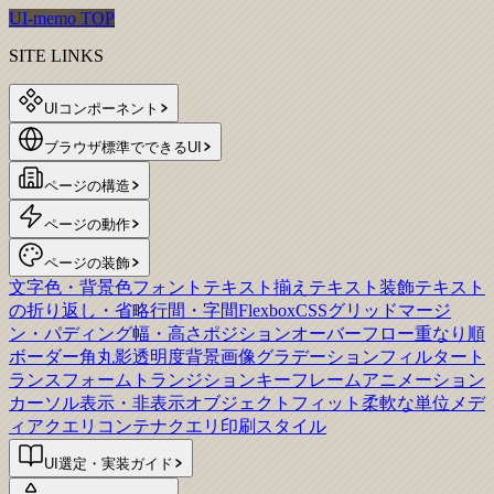
UI-memo TOP
SITE LINKS
UIコンポーネント
ブラウザ標準でできるUI
ページの構造
ページの動作
ページの装飾
文字色・背景色
フォント
テキスト揃え
テキスト装飾
テキスト
の折り返し・省略
行間・字間
Flexbox
CSSグリッド
マージ
ン・パディング
幅・高さ
ポジション
オーバーフロー
重なり順
ボーダー
角丸
影
透明度
背景画像
グラデーション
フィルター
ト
ランスフォーム
トランジション
キーフレームアニメーション
カーソル
表示・非表示
オブジェクトフィット
柔軟な単位
メデ
ィアクエリ
コンテナクエリ
印刷スタイル
UI選定・実装ガイド