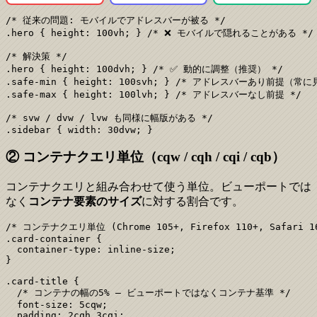
/* 従来の問題: モバイルでアドレスバーが被る */

.hero { height: 100vh; } /* ❌ モバイルで隠れることがある */

/* 解決策 */

.hero { height: 100dvh; } /* ✅ 動的に調整（推奨） */

.safe-min { height: 100svh; } /* アドレスバーあり前提（常に
.safe-max { height: 100lvh; } /* アドレスバーなし前提 */

/* svw / dvw / lvw も同様に幅版がある */

.sidebar { width: 30dvw; }
② コンテナクエリ単位（cqw / cqh / cqi / cqb）
コンテナクエリと組み合わせて使う単位。ビューポートでは
なく
コンテナ要素のサイズ
に対する割合です。
/* コンテナクエリ単位 (Chrome 105+, Firefox 110+, Safari 16
.card-container {

  container-type: inline-size;

}

.card-title {

  /* コンテナの幅の5% — ビューポートではなくコンテナ基準 */

  font-size: 5cqw;

  padding: 2cqh 3cqi;
