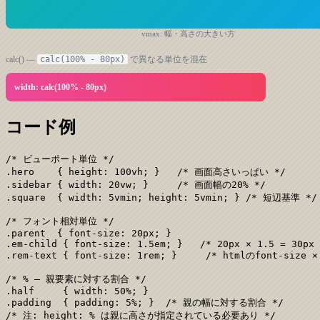
vmax: 幅・高さの大きい方
calc() —
calc(100% - 80px)
で異なる単位を混在
width: calc(100% - 80px)
コード例
/* ビューポート単位 */

.hero    { height: 100vh; }   /* 画面高さいっぱい */

.sidebar { width: 20vw; }     /* 画面幅の20% */

.square  { width: 5vmin; height: 5vmin; } /* 短辺基準 */

/* フォント相対単位 */

.parent  { font-size: 20px; }

.em-child { font-size: 1.5em; }   /* 20px × 1.5 = 30px 
.rem-text { font-size: 1rem; }     /* htmlのfont-size ×
/* % — 親要素に対する割合 */

.half     { width: 50%; }

.padding  { padding: 5%; }  /* 親の幅に対する割合 */

/* 注: height: % は親に高さが指定されている必要あり */
