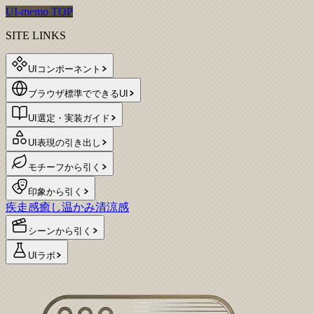
UI-memo TOP
SITE LINKS
UIコンポーネント
ブラウザ標準でできるUI
UI選定・実装ガイド
UI表現の引き出し
モチーフから引く
印象から引く
疾走感
癒し
温かみ
清涼感
シーンから引く
UIラボ