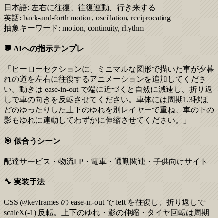
日本語:
左右に往復、往復運動、行き来する
英語:
back-and-forth motion, oscillation, reciprocating
抽象キーワード:
motion, continuity, rhythm
💬 AIへの指示テンプレ
「ヒーローセクションに、ミニマルな図形で描いた車が夕暮
れの道を左右に往復するアニメーションを追加してくださ
い。動きは ease-in-out で端に近づくと自然に減速し、折り返
しで車の向きを反転させてください。車体には周期1.3秒ほ
どのゆったりした上下のゆれを別レイヤーで重ね、車の下の
影もゆれに連動してわずかに伸縮させてください。」
🎯 似合うシーン
配達サービス・物流LP・電車・通勤関連・子供向けサイト
🔧 実装手法
CSS @keyframes の ease-in-out で left を往復し、折り返しで
scaleX(-1) 反転。上下のゆれ・影の伸縮・タイヤ回転は周期