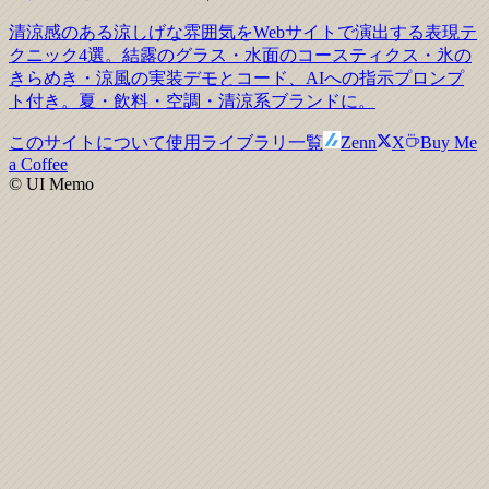
清涼感のある涼しげな雰囲気をWebサイトで演出する表現テ
クニック4選。結露のグラス・水面のコースティクス・氷の
きらめき・涼風の実装デモとコード、AIへの指示プロンプ
ト付き。夏・飲料・空調・清涼系ブランドに。
このサイトについて
使用ライブラリ一覧
Zenn
X
Buy Me
a Coffee
© UI Memo