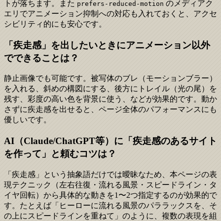
トが落ちます。また
のメディアク
prefers-reduced-motion
エリでアニメーション抑制への対応も入れておくと、アクセ
シビリティ的にも安心です。
「疾走感」を出したいときにアニメーション以外
でできることは？
静止画像でも可能です。被写体のブレ（モーションブラー）
を入れる、斜めの構図にする、後方にトレイル（光の尾）を
残す、彩度の高い色を背景に使う、などが効果的です。動か
さずに疾走感を出せると、ページ全体のパフォーマンスにも
優しいです。
AI（Claude/ChatGPT等）に「疾走感のあるサイト
を作って」と頼むコツは？
「疾走感」という抽象語だけでは曖昧なため、本ページの表
現テクニック（左右往復・流れる風景・スピードライン・タ
イヤ回転）から具体的な動きを1〜2つ指定するのが効果的で
す。たとえば「ヒーローに流れる風景のパララックスを、そ
の上にスピードラインを重ねて」のように、複数の表現を組