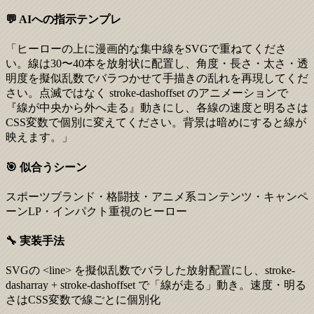
💬 AIへの指示テンプレ
「ヒーローの上に漫画的な集中線をSVGで重ねてくださ
い。線は30〜40本を放射状に配置し、角度・長さ・太さ・透
明度を擬似乱数でバラつかせて手描きの乱れを再現してくだ
さい。点滅ではなく stroke-dashoffset のアニメーションで
『線が中央から外へ走る』動きにし、各線の速度と明るさは
CSS変数で個別に変えてください。背景は暗めにすると線が
映えます。」
🎯 似合うシーン
スポーツブランド・格闘技・アニメ系コンテンツ・キャンペ
ーンLP・インパクト重視のヒーロー
🔧 実装手法
SVGの <line> を擬似乱数でバラした放射配置にし、stroke-
dasharray + stroke-dashoffset で「線が走る」動き。速度・明る
さはCSS変数で線ごとに個別化