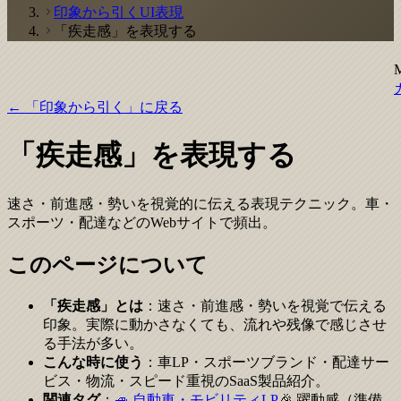
印象から引くUI表現
「疾走感」を表現する
← 「印象から引く」に戻る
「疾走感」を表現する
速さ・前進感・勢いを視覚的に伝える表現テクニック。車・
スポーツ・配達などのWebサイトで頻出。
このページについて
「疾走感」とは
：速さ・前進感・勢いを視覚で伝える
印象。実際に動かさなくても、流れや残像で感じさせ
る手法が多い。
こんな時に使う
：車LP・スポーツブランド・配達サー
ビス・物流・スピード重視のSaaS製品紹介。
関連タグ
：
🚙 自動車・モビリティLP
🎉 躍動感（準備