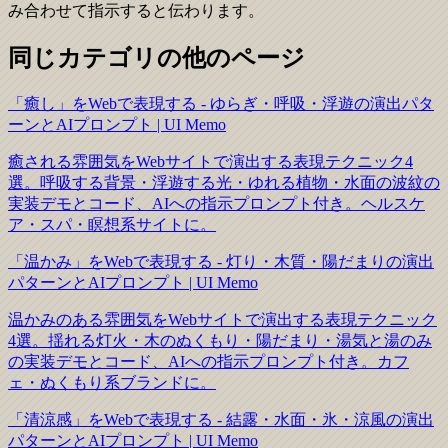
み合わせて指示すると伝わります。
同じカテゴリの他のページ
「癒し」をWebで表現する - ゆらぎ・呼吸・浮遊の演出パタ
ーンとAIプロンプト | UI Memo
癒される雰囲気をWebサイトで演出する表現テクニック4
選。呼吸する背景・浮遊する光・ゆれる植物・水面の波紋の
実装デモとコード、AIへの指示プロンプト付き。ヘルスケ
ア・スパ・瞑想系サイトに。
「温かみ」をWebで表現する - 灯り・木質・陽だまりの演出
パターンとAIプロンプト | UI Memo
温かみのある雰囲気をWebサイトで演出する表現テクニック
4選。揺れる灯火・木のぬくもり・陽だまり・湯気と湯のみ
の実装デモとコード、AIへの指示プロンプト付き。カフ
ェ・ぬくもり系ブランドに。
「清涼感」をWebで表現する - 結露・水面・氷・涼風の演出
パターンとAIプロンプト | UI Memo