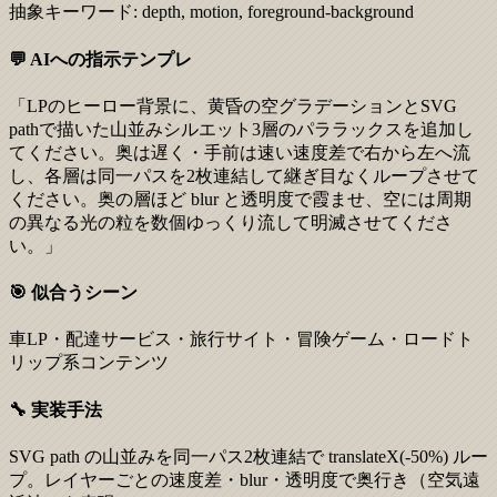
抽象キーワード:
depth, motion, foreground-background
💬 AIへの指示テンプレ
「LPのヒーロー背景に、黄昏の空グラデーションとSVG
pathで描いた山並みシルエット3層のパララックスを追加し
てください。奥は遅く・手前は速い速度差で右から左へ流
し、各層は同一パスを2枚連結して継ぎ目なくループさせて
ください。奥の層ほど blur と透明度で霞ませ、空には周期
の異なる光の粒を数個ゆっくり流して明滅させてくださ
い。」
🎯 似合うシーン
車LP・配達サービス・旅行サイト・冒険ゲーム・ロードト
リップ系コンテンツ
🔧 実装手法
SVG path の山並みを同一パス2枚連結で translateX(-50%) ルー
プ。レイヤーごとの速度差・blur・透明度で奥行き（空気遠