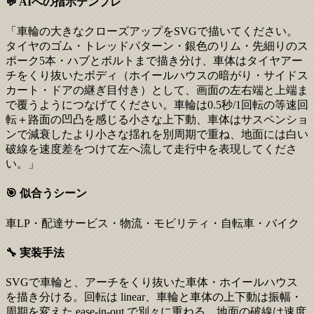
💬 AIへの指示テンプレ
「車輪の大きなクローズアップをSVGで描いてください。
タイヤのゴム・トレッドパターン・銀色のリム・先細りのス
ポーク5本・ハブとボルトまで描き分け、車体はタイヤアー
チをくり抜いたボディ（ホイールハウスの暗がり・サイドス
カート・ドアの継ぎ目付き）として、画面の左右端と上端ま
で覆うようにつなげてください。車輪は0.5秒/1回転の等速回
転＋路面の凹凸を感じる小さな上下動、車体はサスペンショ
ンで減衰したより小さな揺れを別周期で重ね、地面には白い
破線を速度差をつけて左へ流して走行中を表現してくださ
い。」
🎯 似合うシーン
車LP・配達サービス・物流・モビリティ・自転車・バイク
🔧 実装手法
SVGで車輪と、アーチをくり抜いた車体・ホイールハウス
を描き分ける。回転は linear、車輪と車体の上下動は振幅・
周期を変えた ease-in-out で別々に重ねる。地面の破線は速度