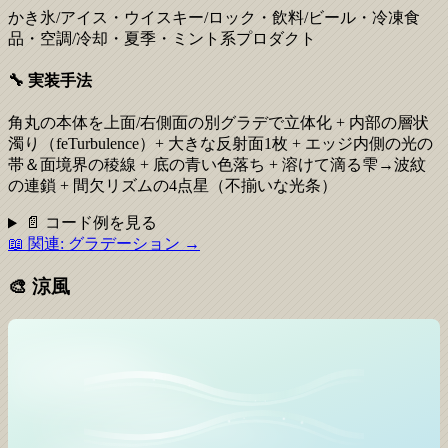
かき氷/アイス・ウイスキー/ロック・飲料/ビール・冷凍食
品・空調/冷却・夏季・ミント系プロダクト
🔧 実装手法
角丸の本体を上面/右側面の別グラデで立体化 + 内部の層状
濁り（feTurbulence）+ 大きな反射面1枚 + エッジ内側の光の
帯＆面境界の稜線 + 底の青い色落ち + 溶けて滴る雫→波紋
の連鎖 + 間欠リズムの4点星（不揃いな光条）
📄 コード例を見る
📖 関連:
グラデーション
→
🎨
涼風