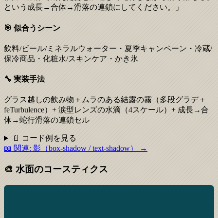
という成長→合体→滑落の連鎖にしてください。」
🎯 似合うシーン
飲料/ビール/ミネラルウォーター・夏季キャンペーン・冷蔵/
保冷商品・化粧水/スキンケア・かき氷
🔧 実装手法
グラス越しの飲み物＋ムラのある結露の霧（多段グラデ＋
feTurbulence）+ 涙型レンズの水滴（4スケール）+ 成長→合
体→蛇行滑落の連鎖セル
📄 コード例を見る
📖 関連:
影（box-shadow / text-shadow）
→
🎨
水面のコースティクス