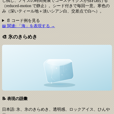
し残し、ノイズの時間発展でコースティクスが揺れ続ける
（reduced-motion で静止）。シード付きで毎回一意。寒色の
み（深いティール地＋淡いシアン白、交差点で白へ）。
📄 コード例を見る
📖 関連:
「海」を表現する
→
🎨
氷のきらめき
📝 表現の語彙
日本語:
氷、氷のきらめき、透明感、ロックアイス、ひんや