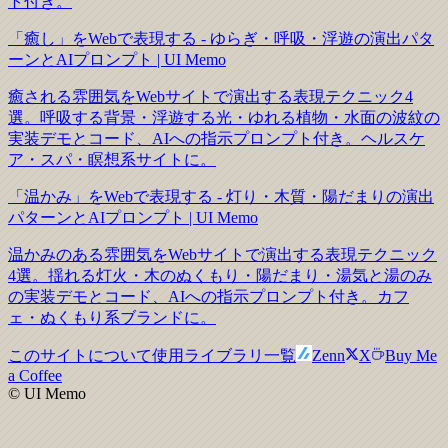
ト付き。
「癒し」をWebで表現する - ゆらぎ・呼吸・浮遊の演出パタ
ーンとAIプロンプト | UI Memo
癒される雰囲気をWebサイトで演出する表現テクニック4
選。呼吸する背景・浮遊する光・ゆれる植物・水面の波紋の
実装デモとコード、AIへの指示プロンプト付き。ヘルスケ
ア・スパ・瞑想系サイトに。
「温かみ」をWebで表現する - 灯り・木質・陽だまりの演出
パターンとAIプロンプト | UI Memo
温かみのある雰囲気をWebサイトで演出する表現テクニック
4選。揺れる灯火・木のぬくもり・陽だまり・湯気と湯のみ
の実装デモとコード、AIへの指示プロンプト付き。カフ
ェ・ぬくもり系ブランドに。
このサイトについて
使用ライブラリ一覧
Zenn
X
Buy Me
a Coffee
© UI Memo