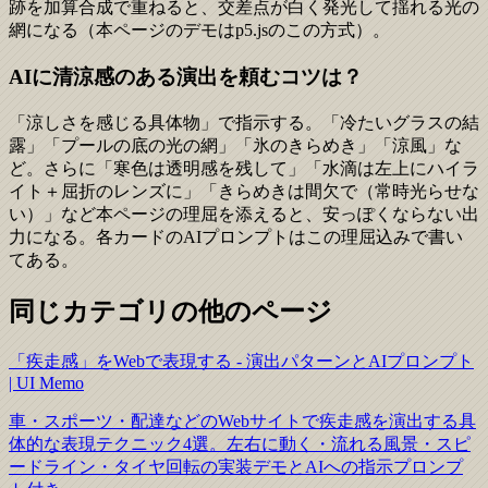
跡を加算合成で重ねると、交差点が白く発光して揺れる光の
網になる（本ページのデモはp5.jsのこの方式）。
AIに清涼感のある演出を頼むコツは？
「涼しさを感じる具体物」で指示する。「冷たいグラスの結
露」「プールの底の光の網」「氷のきらめき」「涼風」な
ど。さらに「寒色は透明感を残して」「水滴は左上にハイラ
イト＋屈折のレンズに」「きらめきは間欠で（常時光らせな
い）」など本ページの理屈を添えると、安っぽくならない出
力になる。各カードのAIプロンプトはこの理屈込みで書い
てある。
同じカテゴリの他のページ
「疾走感」をWebで表現する - 演出パターンとAIプロンプト
| UI Memo
車・スポーツ・配達などのWebサイトで疾走感を演出する具
体的な表現テクニック4選。左右に動く・流れる風景・スピ
ードライン・タイヤ回転の実装デモとAIへの指示プロンプ