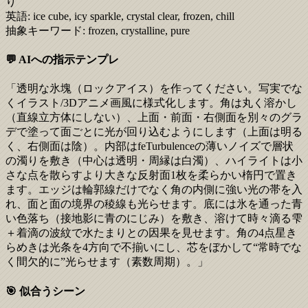
り
英語:
ice cube, icy sparkle, crystal clear, frozen, chill
抽象キーワード:
frozen, crystalline, pure
💬 AIへの指示テンプレ
「透明な氷塊（ロックアイス）を作ってください。写実でな
くイラスト/3Dアニメ画風に様式化します。角は丸く溶かし
（直線立方体にしない）、上面・前面・右側面を別々のグラ
デで塗って面ごとに光が回り込むようにします（上面は明る
く、右側面は陰）。内部はfeTurbulenceの薄いノイズで層状
の濁りを敷き（中心は透明・周縁は白濁）、ハイライトは小
さな点を散らすより大きな反射面1枚を柔らかい楕円で置き
ます。エッジは輪郭線だけでなく角の内側に強い光の帯を入
れ、面と面の境界の稜線も光らせます。底には氷を通った青
い色落ち（接地影に青のにじみ）を敷き、溶けて時々滴る雫
＋着滴の波紋で水たまりとの因果を見せます。角の4点星き
らめきは光条を4方向で不揃いにし、芯をぼかして“常時でな
く間欠的に”光らせます（素数周期）。」
🎯 似合うシーン