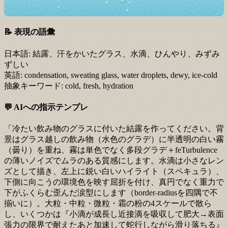
📝 表現の語彙
日本語:
結露、汗をかいたグラス、水滴、ひんやり、みずみ
ずしい
英語:
condensation, sweating glass, water droplets, dewy, ice-cold
抽象キーワード:
cold, fresh, hydration
💬 AIへの指示テンプレ
「冷たい飲み物のグラスに付いた結露を作ってください。背
景はグラス越しの飲み物（水色のグラデ）に半透明の白い霧
（曇り）を重ね、霧は単色でなく多段グラデ＋feTurbulence
の薄いノイズでムラのある質感にします。水滴は小さなレン
ズとして描き、左上に鋭い白いハイライト（スペキュラ）、
下側に向こうの環境色を映す屈折を付け、真円でなく重力で
下がふくらむ歪んだ涙型にします（border-radiusを四隅で不
揃いに）。大粒・中粒・微粒・霜の粉の4スケールで散ら
し、いくつかは『小滴が成長し近接滴を吸収して肥大→表面
張力の限界で耐えたあと加速して蛇行しながら滑り落ちる』