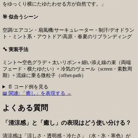
をゆっくり横にたゆたわせる方が自然です。」
🎯 似合うシーン
空調/エアコン・扇風機/サーキュレーター・制汗/デオドラン
ト・ミント系・アウトドア/高原・春夏のリブランディング
🔧 実装手法
ミント〜空色グラデ + 太いリボン＋細い添え線の束（両端
フェード・横たゆたい）+ 冷気のヴェール（screen・素数周
期）+ 流線に乗る微粒子（offset-path）
📄 コード例を見る
📖 関連:
「癒し」を表現する
→
よくある質問
「清涼感」と「癒し」の表現はどう使い分ける？
清涼感は「涼しさ・透明感・冷たさ」（水・氷・寒色）が