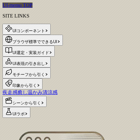
UI-memo TOP
SITE LINKS
UIコンポーネント
ブラウザ標準でできるUI
UI選定・実装ガイド
UI表現の引き出し
モチーフから引く
印象から引く
疾走感
癒し
温かみ
清涼感
シーンから引く
UIラボ