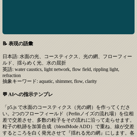
📝 表現の語彙
日本語:
水面の光、コースティクス、光の網、フローフィー
ルド、揺らめく光、水の屈折
英語:
water caustics, light network, flow field, rippling light,
refraction
抽象キーワード:
aquatic, shimmer, flow, clarity
💬 AIへの指示テンプレ
「p5.js で水面のコースティクス（光の網）を作ってくださ
い。2つのフローフィールド（Perlinノイズの流れ場）を位相
差で交差させ、多数の粒子をその流れに沿って走らせます。
粒子の軌跡を加算合成（blendMode ADD）で重ね、線が交差
するところを白く発光させて『揺れる光の網』にします。各