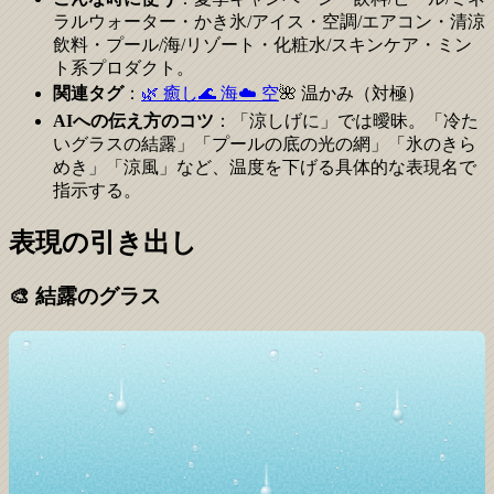
ラルウォーター・かき氷/アイス・空調/エアコン・清涼
飲料・プール/海/リゾート・化粧水/スキンケア・ミン
ト系プロダクト。
関連タグ
：
🌿 癒し
🌊 海
☁️ 空
🌺 温かみ（対極）
AIへの伝え方のコツ
：「涼しげに」では曖昧。「冷た
いグラスの結露」「プールの底の光の網」「氷のきら
めき」「涼風」など、温度を下げる具体的な表現名で
指示する。
表現の引き出し
🎨
結露のグラス