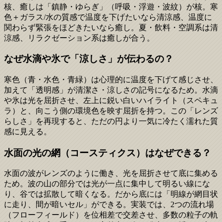
核、癒しは「鎮静・ゆらぎ」（呼吸・浮遊・波紋）が核。寒
色＋ガラス/水の質感で温度を下げたいなら清涼感、温度に
関わらず緊張をほどきたいなら癒し。夏・飲料・空調系は清
涼感、リラクゼーション系は癒しが合う。
なぜ水滴や氷で「涼しさ」が伝わるの？
寒色（青・水色・青緑）は心理的に温度を下げて感じさせ、
加えて「透明感」が清潔さ・涼しさの記号になるため。水滴
や氷は光を屈折させ、左上に鋭い白いハイライト（スペキュ
ラ）と、向こう側の環境色を映す屈折を持つ。この「レンズ
らしさ」を再現すると、ただの円より一気に冷たく濡れた質
感に見える。
水面の光の網（コースティクス）はなぜできる？
水面の波がレンズのように働き、光を屈折させて底に集める
ため。波の山の部分では光が一点に集中して明るい線にな
り、谷では拡散して暗くなる。だから底には「明線が網目状
に走り、間が暗いセル」ができる。実装では、2つの流れ場
（フローフィールド）を位相差で交差させ、多数の粒子の軌