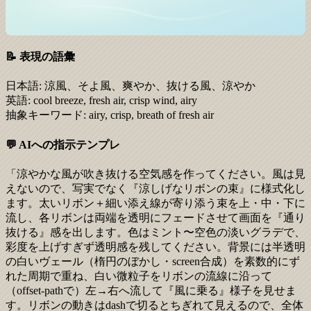
📝 表現の語彙
日本語:
涼風、そよ風、爽やか、抜ける風、涼やか
英語:
cool breeze, fresh air, crisp wind, airy
抽象キーワード:
airy, crisp, breath of fresh air
💬 AIへの指示テンプレ
「涼やかな風が吹き抜ける空気感を作ってください。風は見
えないので、写実でなく『涼しげなリボンの束』に様式化し
ます。太いリボン＋細い添え線が寄り添う束を上・中・下に
流し、各リボンは両端を透明にフェードさせて画面を『通り
抜ける』感を出します。色はミント〜空色の淡いグラデで、
彩度を上げすぎず透明感を残してください。背景には半透明
の白いヴェール（楕円のぼかし・screen合成）を素数的にず
れた周期で重ね、白い微粒子をリボンの流線に沿って
（offset-pathで）左→右へ流して『風に乗る』様子を見せま
す。リボンの動きはdashで切るとちぎれて見えるので、全体