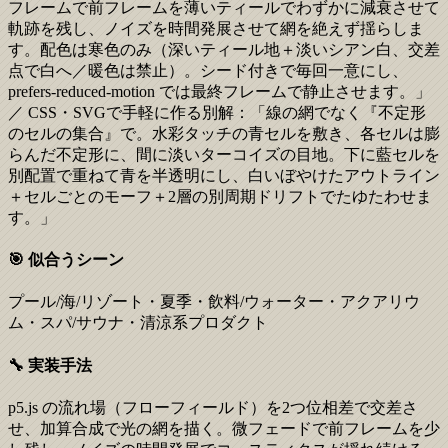
フレームで前フレームを薄いティールでわずかに減衰させて
軌跡を残し、ノイズを時間発展させて網を絶えず揺らしま
す。配色は寒色のみ（深いティール地＋淡いシアン白、交差
点で白へ／暖色は禁止）。シード付きで毎回一意にし、
prefers-reduced-motion では最終フレームで静止させます。」
／ CSS・SVGで手軽に作る別解：「線の網でなく『不定形
のセルの集合』で。水彩タッチの青セルを敷き、各セルは膨
らんだ不定形に、間に淡いターコイズの目地。下に藍セルを
別配置で重ねて青を半透明にし、白いぼやけたアウトライン
＋セルごとのモーフ＋2層の別周期ドリフトでたゆたわせま
す。」
🎯 似合うシーン
プール/海/リゾート・夏季・飲料/ウォーター・アクアリウ
ム・スパ/サウナ・清涼系プロダクト
🔧 実装手法
p5.js の流れ場（フローフィールド）を2つ位相差で交差さ
せ、加算合成で光の網を描く。微フェードで前フレームを少