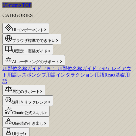
UI-memo TOP
CATEGORIES
UIコンポーネント
ブラウザ標準でできるUI
UI選定・実装ガイド
AIコーディングのサポート
UI部位名称ガイド（PC）
UI部位名称ガイド（SP）
レイアウ
ト用語
レスポンシブ用語
インタラクション用語
React基礎用
語
選定のサポート
逆引きリファレンス
Claude公式スキル
UI表現の引き出し
UIラボ