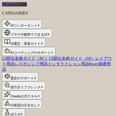
UI-memo TOP
CATEGORIES
UIコンポーネント
ブラウザ標準でできるUI
UI選定・実装ガイド
AIコーディングのサポート
UI部位名称ガイド（PC）
UI部位名称ガイド（SP）
レイアウ
ト用語
レスポンシブ用語
インタラクション用語
React基礎用
語
選定のサポート
逆引きリファレンス
Claude公式スキル
UI表現の引き出し
UIラボ