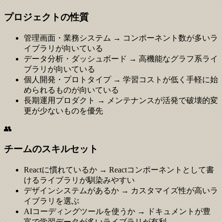
プロジェクトの性質
管理画面・業務システム
→
コンポーネント数が多いラ
イブラリが向いている
データ分析・ダッシュボード
→
高機能なグラフ系ライ
ブラリが向いている
個人開発・プロトタイプ
→
学習コストが低く手軽に始
められるものが向いている
長期運用プロダクト
→
メンテナンスが活発で破壊的変
更が少ないものを優先
👥
チームのスキルセット
Reactに慣れているか
→
Reactコンポーネントとして書
けるライブラリが馴染みやすい
デザインシステムがあるか
→
カスタマイズ性が高いラ
イブラリを選ぶ
AIコーディングツールを使うか
→
ドキュメントが豊
富で学習データが多いライブラリが有利