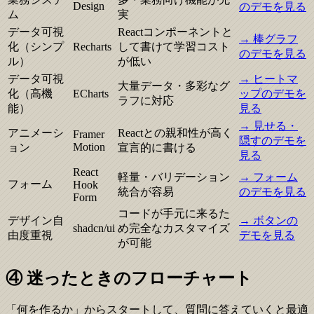
Design
のデモを見る
ム
実
データ可視
Reactコンポーネントと
→
棒グラフ
化（シンプ
Recharts
して書けて学習コスト
のデモを見る
ル）
が低い
データ可視
→
ヒートマ
大量データ・多彩なグ
化（高機
ECharts
ップのデモを
ラフに対応
能）
見る
→
見せる・
アニメーシ
Reactとの親和性が高く
Framer
隠すのデモを
Motion
ョン
宣言的に書ける
見る
React
軽量・バリデーション
→
フォーム
フォーム
Hook
統合が容易
のデモを見る
Form
コードが手元に来るた
デザイン自
→
ボタンの
shadcn/ui
め完全なカスタマイズ
由度重視
デモを見る
が可能
④ 迷ったときのフローチャート
「何を作るか」からスタートして、質問に答えていくと最適