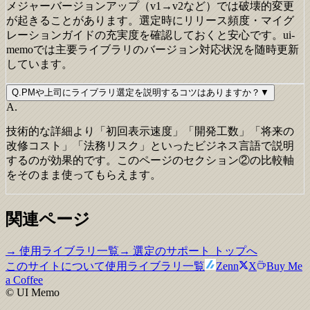
メジャーバージョンアップ（v1→v2など）では破壊的変更
が起きることがあります。選定時にリリース頻度・マイグ
レーションガイドの充実度を確認しておくと安心です。ui-
memoでは主要ライブラリのバージョン対応状況を随時更新
しています。
Q.
PMや上司にライブラリ選定を説明するコツはありますか？
▼
A.
技術的な詳細より「初回表示速度」「開発工数」「将来の
改修コスト」「法務リスク」といったビジネス言語で説明
するのが効果的です。このページのセクション②の比較軸
をそのまま使ってもらえます。
関連ページ
→ 使用ライブラリ一覧
→ 選定のサポート トップへ
このサイトについて
使用ライブラリ一覧
Zenn
X
Buy Me
a Coffee
© UI Memo