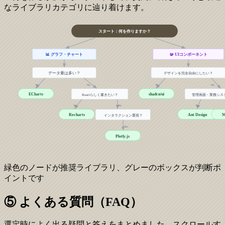
なライブラリカテゴリに辿り着けます。
スタート：何を作りますか？
📊 グラフ・チャート
🧩 UIコンポーネント
データ量は多い？
デザインを完全自由にしたい？
Yes
No
Yes
No
ECharts
shadcn/ui
Reactらしく書きたい？
管理画面・業務シス
Yes
No
Yes
Recharts
Ant Design
M
インタラクション重視？
Yes
Plotly.js
緑色のノードが推奨ライブラリ、グレーのボックスが判断ポ
イントです
⑤ よくある質問（FAQ）
選定時によく出る疑問と答えをまとめました。スクロールす