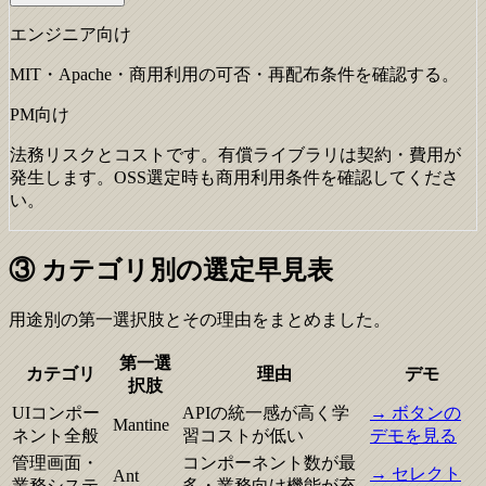
エンジニア向け
MIT・Apache・商用利用の可否・再配布条件を確認する。
PM向け
法務リスクとコストです。有償ライブラリは契約・費用が
発生します。OSS選定時も商用利用条件を確認してくださ
い。
③ カテゴリ別の選定早見表
用途別の第一選択肢とその理由をまとめました。
第一選
カテゴリ
理由
デモ
択肢
UIコンポー
APIの統一感が高く学
→
ボタンの
Mantine
ネント全般
習コストが低い
デモを見る
管理画面・
コンポーネント数が最
→
セレクト
Ant
業務システ
多・業務向け機能が充