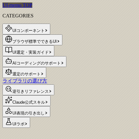
UI-memo TOP
CATEGORIES
UIコンポーネント
ブラウザ標準でできるUI
UI選定・実装ガイド
AIコーディングのサポート
選定のサポート
ライブラリの選び方
逆引きリファレンス
Claude公式スキル
UI表現の引き出し
UIラボ