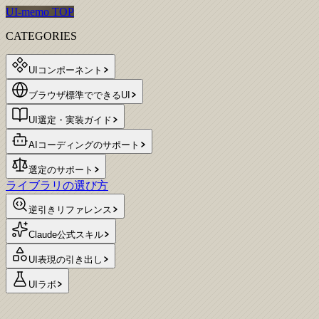
UI-memo TOP
CATEGORIES
UIコンポーネント
ブラウザ標準でできるUI
UI選定・実装ガイド
AIコーディングのサポート
選定のサポート
ライブラリの選び方
逆引きリファレンス
Claude公式スキル
UI表現の引き出し
UIラボ