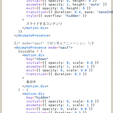
            initial
=
{{ opacity: 
0
, height: 
0
 }}
            animate
=
{{ opacity: 
1
, height: 
'auto'
 }}
            exit
=
{{ opacity: 
0
, height: 
0
 }}
            transition
=
{{ duration: 
0.4
, ease: 
'easeInO
            style
=
{{ overflow: 
'hidden'
 }}
          >
            スライドするコンテンツ
          </
motion.div
>
        )}
      </
AnimatePresence
>
      {
/* mode="wait" で切り替えアニメーション */
}
      <
AnimatePresence
 mode
=
"wait"
>
        {visible 
?
 (
          <
motion.div
            key
=
"shown"
            initial
=
{{ opacity: 
0
, scale: 
0.8
 }}
            animate
=
{{ opacity: 
1
, scale: 
1
 }}
            exit
=
{{ opacity: 
0
, scale: 
0.8
 }}
            transition
=
{{ duration: 
0.3
 }}
          >
            表示中
          </
motion.div
>
        ) 
:
 (
          <
motion.div
            key
=
"hidden"
            initial
=
{{ opacity: 
0
, scale: 
0.8
 }}
            animate
=
{{ opacity: 
1
, scale: 
1
 }}
            exit
=
{{ opacity: 
0
, scale: 
0.8
 }}
            transition
=
{{ duration: 
0.3
 }}