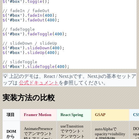
$
(
'#box'
).
toggle
();
// fadeIn / fadeOut
$
(
'#box'
).
fadeIn
(
400
);
$
(
'#box'
).
fadeOut
(
400
);
// fadeToggle
$
(
'#box'
).
fadeToggle
(
400
);
// slideDown / slideUp
$
(
'#box'
).
slideDown
(
400
);
$
(
'#box'
).
slideUp
(
400
);
// slideToggle
$
(
'#box'
).
slideToggle
(
400
);
💡 上記のデモは、React / Next.jsです。Next.jsの基本セットア
ップは
公式ドキュメント
を参照してください。
実装方法の比較
項目
Framer Motion
React Spring
GSAP
CSS
useTransition
AnimatePresence
D
autoAlphaで
でマウント・
DOM
でアンマウント
opacity+visibility
op
から
アンマウント
時もアニメーシ
を同時制御