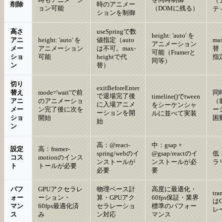
（
削除
時のアニメー
ョン可能
（DOMに残る）
テ
ションを制御
高さ
useSpringで数
height: 'auto' を
アニ
height: 'auto' を
値指定（auto
ma
アニメーション
メー
アニメーション
は不可。max-
替
可能（Framerと
ショ
可能
heightで代
指
同等）
ン
替）
切り
exitBeforeEnter
替え
mode='wait'で前
同
で退場完了後
timeline()でtween
アニ
のアニメーショ
（
に入場アニメ
をシーケンシャ
メー
ン完了後に次を
ー
ーションを開
ルに並べて実装
ショ
開始
困
始
ン
高：@react-
中：gsap +
設定
高：framer-
spring/webのイ
@gsap/reactのイ
低
コス
motionのインス
ンストールが
ンストールが必
ラ
ト
トールが必要
必要
要
パフ
GPUアクセラレ
物理ベース計
高度に最適化・
tra
ォー
ーション・
算・GPUアク
60fps保証・業界
は
マン
60fps最適化済
セラレーショ
標準のパフォー
レ
ス
み
ン対応
マンス