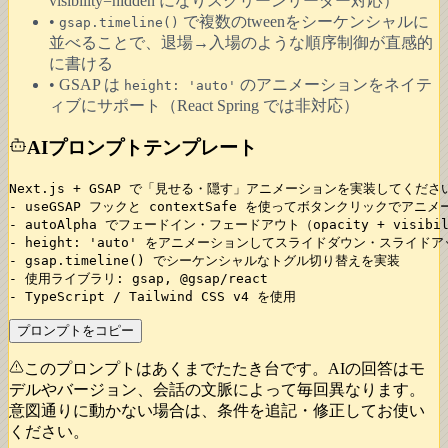
visibility=hidden になりスクリーンリーダー対応）
•
で複数のtweenをシーケンシャルに
gsap.timeline()
並べることで、退場→入場のような順序制御が直感的
に書ける
• GSAP は
のアニメーションをネイテ
height: 'auto'
ィブにサポート（React Spring では非対応）
AIプロンプトテンプレート
Next.js + GSAP で「見せる・隠す」アニメーションを実装してください
- useGSAP フックと contextSafe を使ってボタンクリックでアニ
- autoAlpha でフェードイン・フェードアウト（opacity + visibi
- height: 'auto' をアニメーションしてスライドダウン・スライドア
- gsap.timeline() でシーケンシャルなトグル切り替えを実装

- 使用ライブラリ: gsap, @gsap/react

- TypeScript / Tailwind CSS v4 を使用
プロンプトをコピー
このプロンプトはあくまでたたき台です。AIの回答はモ
デルやバージョン、会話の文脈によって毎回異なります。
意図通りに動かない場合は、条件を追記・修正してお使い
ください。