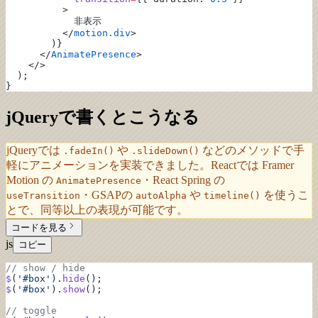
          >
            非表示
          </
motion.div
>
        )}
      </
AnimatePresence
>
    </>
  );
}
jQueryで書くとこうなる
jQueryでは
や
などのメソッドで手
.fadeIn()
.slideDown()
軽にアニメーションを実装できました。Reactでは Framer
Motion の
・React Spring の
AnimatePresence
・GSAPの
や
を使うこ
useTransition
autoAlpha
timeline()
とで、同等以上の表現が可能です。
コードを見る
js
コピー
// show / hide
$
(
'#box'
).
hide
();
$
(
'#box'
).
show
();
// toggle