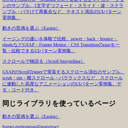
ンのサンプル。1文字ずつフェード・スライド・波・スクラ
ンブル・バラけて再集合など、テキスト演出のUIパターン
実例集。
動きの質感を選ぶ（Easing）
イージングの違いを体験で比較。power・back・bounce・
elasticなどGSAP・Framer Motion・CSS Transitionのeaseを一
覧・比較できるUIパターン実例集。
スクロールで物語る（Scroll Storytelling）
GSAPのScrollTriggerで実装するスクロール演出のサンプル。
scrub・pin・横スクロール・パララックスなど、スクロール
に連動した高度なアニメーションのUIパターン実例集。デ
モ・コード付き。
同じライブラリを使っているページ
動きの質感を選ぶ（Easing）
framer-motion
gsap
@gsap/react