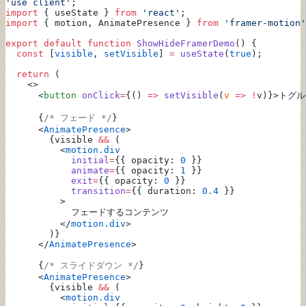
'use client'
;
import
 { useState } 
from
 'react'
;
import
 { motion, AnimatePresence } 
from
 'framer-motion'
export
 default
 function
 ShowHideFramerDemo
() {
  const
 [
visible
, 
setVisible
] 
=
 useState
(
true
);
  return
 (
    <>
      <
button
 onClick
=
{() 
=>
 setVisible
(
v
 =>
 !
v)}>トグル
      {
/* フェード */
}
      <
AnimatePresence
>
        {visible 
&&
 (
          <
motion.div
            initial
=
{{ opacity: 
0
 }}
            animate
=
{{ opacity: 
1
 }}
            exit
=
{{ opacity: 
0
 }}
            transition
=
{{ duration: 
0.4
 }}
          >
            フェードするコンテンツ
          </
motion.div
>
        )}
      </
AnimatePresence
>
      {
/* スライドダウン */
}
      <
AnimatePresence
>
        {visible 
&&
 (
          <
motion.div