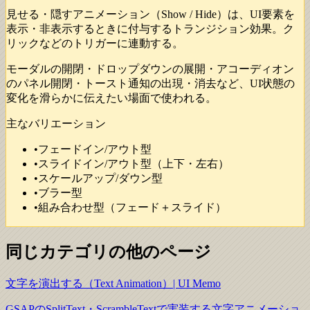
見せる・隠すアニメーション（Show / Hide）は、UI要素を
表示・非表示するときに付与するトランジション効果。ク
リックなどのトリガーに連動する。
モーダルの開閉・ドロップダウンの展開・アコーディオン
のパネル開閉・トースト通知の出現・消去など、UI状態の
変化を滑らかに伝えたい場面で使われる。
主なバリエーション
•
フェードイン/アウト型
•
スライドイン/アウト型（上下・左右）
•
スケールアップ/ダウン型
•
ブラー型
•
組み合わせ型（フェード＋スライド）
同じカテゴリの他のページ
文字を演出する（Text Animation）| UI Memo
GSAPのSplitText・ScrambleTextで実装する文字アニメーショ