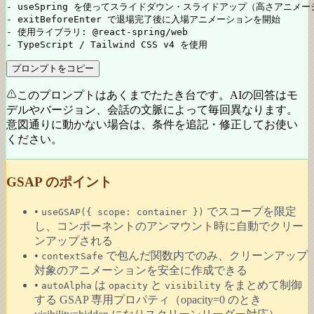
- useSpring を使ってスライドダウン・スライドアップ（高さアニメー
- exitBeforeEnter で退場完了後に入場アニメーションを開始

- 使用ライブラリ: @react-spring/web

- TypeScript / Tailwind CSS v4 を使用
プロンプトをコピー
このプロンプトはあくまでたたき台です。AIの回答はモ
デルやバージョン、会話の文脈によって毎回異なります。
意図通りに動かない場合は、条件を追記・修正してお使い
ください。
GSAP のポイント
•
でスコープを限定
useGSAP(
{ scope: container }
)
し、コンポーネントのアンマウント時に自動でクリー
ンアップされる
•
で包んだ関数内でのみ、クリーンアップ
contextSafe
対象のアニメーションを安全に作成できる
•
は
と
をまとめて制御
autoAlpha
opacity
visibility
する GSAP 専用プロパティ（opacity=0 のとき