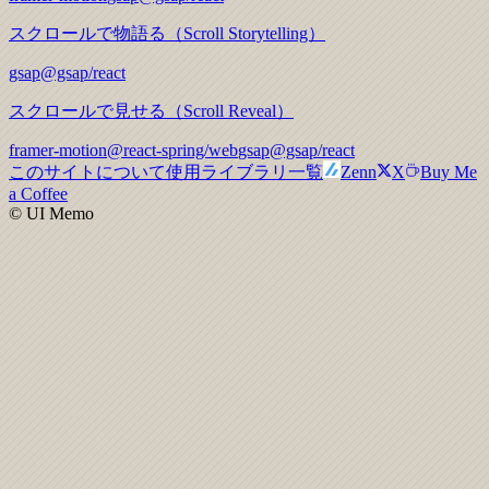
スクロールで物語る（Scroll Storytelling）
gsap
@gsap/react
スクロールで見せる（Scroll Reveal）
framer-motion
@react-spring/web
gsap
@gsap/react
このサイトについて
使用ライブラリ一覧
Zenn
X
Buy Me
a Coffee
© UI Memo