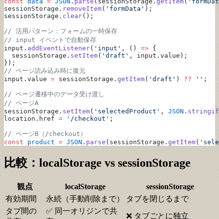
const
 data
 =
 JSON
.
parse
(sessionStorage.
getItem
(
'formDat
sessionStorage.
removeItem
(
'formData'
);
sessionStorage.
clear
();
// 活用パターン：フォームの一時保存
// input イベントで自動保存
input.
addEventListener
(
'input'
, () 
=>
 {
  sessionStorage.
setItem
(
'draft'
, input.value);
});
// ページ読み込み時に復元
input.value 
=
 sessionStorage.
getItem
(
'draft'
) 
??
 ''
;
// ページ遷移中のデータ受け渡し
// ページA
sessionStorage.
setItem
(
'selectedProduct'
, 
JSON
.
stringif
location.href 
=
 '/checkout'
;
// ページB（/checkout）
const
 product
 =
 JSON
.
parse
(sessionStorage.
getItem
(
'sele
比較：localStorage vs sessionStorage
観点
localStorage
sessionStorage
有効期間
永続（手動削除まで）
タブを閉じるまで
タブ間の
✅ 同一オリジンで共
❌ タブごとに独立