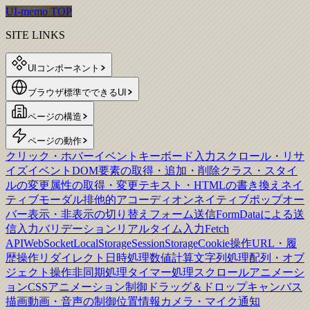
UI-memo TOP
SITE LINKS
UIコンポーネント
ブラウザ標準でできるUI
ページの構造
ページの動作
クリック・ホバーイベント
キーボード入力
スクロール・リサ
イズイベント
DOM要素の取得・追加・削除
クラス・スタイ
ルの変更
属性の取得・変更
テキスト・HTMLの書き換え
ネイ
ティブモーダル
排他的アコーディオン
ネイティブポップオー
バー
表示・非表示の切り替え
フォーム送信
FormDataによる送
信
入力バリデーション
リアルタイム入力
Fetch
API
WebSocket
LocalStorage
SessionStorage
Cookie操作
URL・履
歴操作
リダイレクト
日時処理
数値計算
文字列処理
配列・オブ
ジェクト操作
非同期処理
タイマー処理
スクロールアニメーシ
ョン
CSSアニメーション制御
ドラッグ＆ドロップ
キャンバス
描画
動画・音声の制御
位置情報
カメラ・マイク
通知