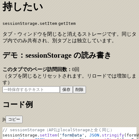
持したい
sessionStorage.setItem
getItem
タブ・ウィンドウを閉じると消えるストレージです。同じタ
ブ内でのみ共有され、別タブとは独立しています。
デモ：sessionStorage の読み書き
このタブでのページ訪問回数：
0
回
（タブを閉じるとリセットされます。リロードでは増加しま
す）
保存
削除
コード例
js
コピー
// sessionStorage（APIはlocalStorageと全く同じ）
sessionStorage.
setItem
(
'formData'
, 
JSON
.
stringify
(formV