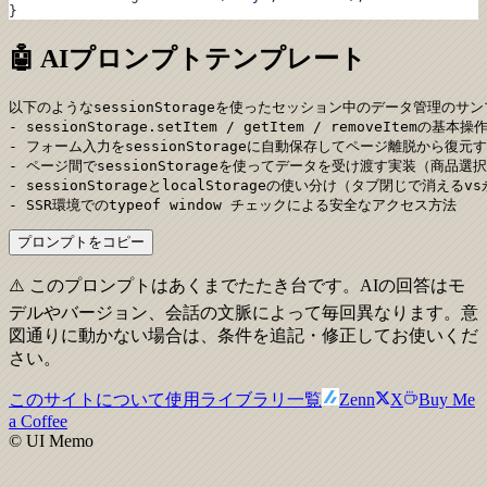
}
🤖 AIプロンプトテンプレート
以下のようなsessionStorageを使ったセッション中のデータ管理のサ
- sessionStorage.setItem / getItem / removeItemの基本操作
- フォーム入力をsessionStorageに自動保存してページ離脱から復元す
- ページ間でsessionStorageを使ってデータを受け渡す実装（商品選
- sessionStorageとlocalStorageの使い分け（タブ閉じで消えるvs
- SSR環境でのtypeof window チェックによる安全なアクセス方法
プロンプトをコピー
⚠️ このプロンプトはあくまでたたき台です。AIの回答はモ
デルやバージョン、会話の文脈によって毎回異なります。意
図通りに動かない場合は、条件を追記・修正してお使いくだ
さい。
このサイトについて
使用ライブラリ一覧
Zenn
X
Buy Me
a Coffee
© UI Memo