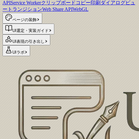
API
Service Worker
クリップボードコピー
印刷ダイアログ
ビュ
ートランジション
Web Share API
WebGL
ページの装飾
UI選定・実装ガイド
UI表現の引き出し
UIラボ