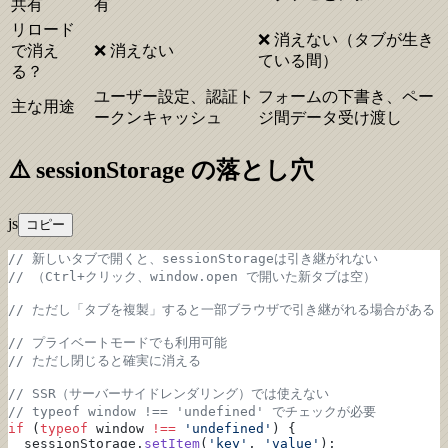
共有
有
リロード
❌ 消えない（タブが生き
で消え
❌ 消えない
ている間）
る？
ユーザー設定、認証ト
フォームの下書き、ペー
主な用途
ークンキャッシュ
ジ間データ受け渡し
⚠️ sessionStorage の落とし穴
js
コピー
// 新しいタブで開くと、sessionStorageは引き継がれない
// （Ctrl+クリック、window.open で開いた新タブは空）
// ただし「タブを複製」すると一部ブラウザで引き継がれる場合がある
// プライベートモードでも利用可能
// ただし閉じると確実に消える
// SSR（サーバーサイドレンダリング）では使えない
// typeof window !== 'undefined' でチェックが必要
if
 (
typeof
 window 
!==
 'undefined'
) {
  sessionStorage.
setItem
(
'key'
, 
'value'
);