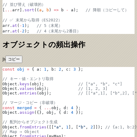
// 並び替え（破壊的）
[
...
arr].
sort
((
a
, 
b
) 
=>
 b 
-
 a);   
// 降順（コピーして）
// ✅ 末尾から取得（ES2022）
arr.
at
(
-
1
);   
// 5（末尾）
arr.
at
(
-
2
);   
// 4（末尾から2番目）
オブジェクトの頻出操作
js
コピー
const
 obj
 =
 { a: 
1
, b: 
2
, c: 
3
 };
// キー・値・エントリ取得
Object.
keys
(obj);              
// ["a", "b", "c"]
Object.
values
(obj);            
// [1, 2, 3]
Object.
entries
(obj);           
// [["a",1], ["b",2], ["
// マージ・コピー（非破壊）
const
 merged
 =
 { 
...
obj, d: 
4
 };
Object.
assign
({}, obj, { d: 
4
 });
// 配列からオブジェクト生成
Object.
fromEntries
([[
"a"
, 
1
], [
"b"
, 
2
]]); 
// {a:1, b:2}
// Map → Object
Object.
fromEntries
(myMap);