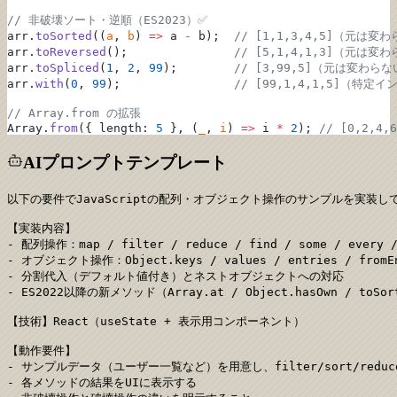
// 非破壊ソート・逆順（ES2023）✅
arr.
toSorted
((
a
, 
b
) 
=>
 a 
-
 b);  
// [1,1,3,4,5]（元は変
arr.
toReversed
();               
// [5,1,4,1,3]（元は変
arr.
toSpliced
(
1
, 
2
, 
99
);        
// [3,99,5]（元は変わら
arr.
with
(
0
, 
99
);                
// [99,1,4,1,5]（特
// Array.from の拡張
Array.
from
({ length: 
5
 }, (
_
, 
i
) 
=>
 i 
*
 2
); 
// [0,2,4,6
AIプロンプトテンプレート
以下の要件でJavaScriptの配列・オブジェクト操作のサンプルを実装して
【実装内容】

- 配列操作：map / filter / reduce / find / some / every
- オブジェクト操作：Object.keys / values / entries / fromE
- 分割代入（デフォルト値付き）とネストオブジェクトへの対応

- ES2022以降の新メソッド（Array.at / Object.hasOwn / toSor
【技術】React（useState + 表示用コンポーネント）

【動作要件】

- サンプルデータ（ユーザー一覧など）を用意し、filter/sort/red
- 各メソッドの結果をUIに表示する
