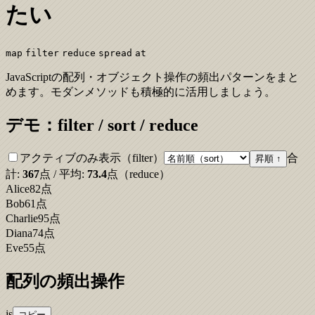
たい
map
filter
reduce
spread
at
JavaScriptの配列・オブジェクト操作の頻出パターンをまと
めます。モダンメソッドも積極的に活用しましょう。
デモ：filter / sort / reduce
アクティブのみ表示（filter）
合
昇順 ↑
計:
367
点 / 平均:
73.4
点（reduce）
Alice
82
点
Bob
61
点
Charlie
95
点
Diana
74
点
Eve
55
点
配列の頻出操作
js
コピー