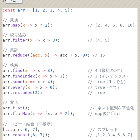
const
 arr
 =
 [
1
, 
2
, 
3
, 
4
, 
5
];
// 変換
arr.
map
(
x
 =>
 x 
*
 2
);              
// [2, 4, 6, 8, 10]
// 絞り込み
arr.
filter
(
x
 =>
 x 
>
 3
);           
// [4, 5]
// 集計
arr.
reduce
((
acc
, 
x
) 
=>
 acc 
+
 x, 
0
); 
// 15
// 検索
arr.
find
(
x
 =>
 x 
>
 3
);             
// 4（最初の1件）
arr.
findIndex
(
x
 =>
 x 
>
 3
);        
// 3（インデックス）
arr.
some
(
x
 =>
 x 
>
 4
);             
// true（1つでも）
arr.
every
(
x
 =>
 x 
>
 0
);            
// true（全て）
arr.
includes
(
3
);                  
// true
// 変形
arr.
flat
();                        
// ネスト配列を平坦化
arr.
flatMap
(
x
 =>
 [x, x 
*
 2
]);     
// map後にflat
// コピー・結合（非破壊）
[
...
arr, 
6
, 
7
];                    
// スプレッド
arr.
concat
([
6
, 
7
]);               
// [1,2,3,4,5,6,7]