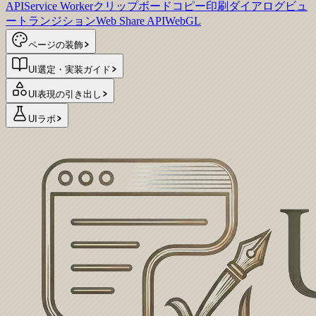
API
Service Worker
クリップボードコピー
印刷ダイアログ
ビュ
ートランジション
Web Share API
WebGL
ページの装飾
UI選定・実装ガイド
UI表現の引き出し
UIラボ