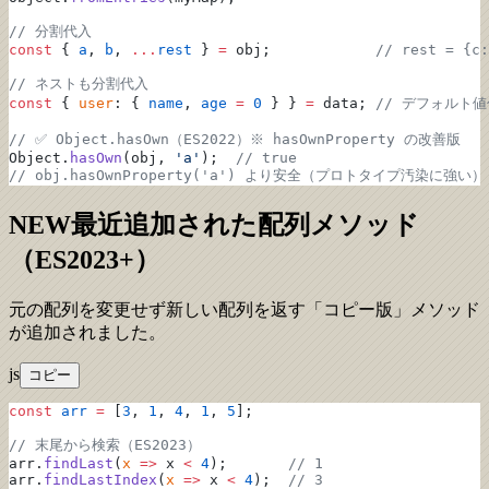
// 分割代入
const
 { 
a
, 
b
, 
...
rest
 } 
=
 obj;            
// rest = {c:
// ネストも分割代入
const
 { 
user
: { 
name
, 
age
 =
 0
 } } 
=
 data; 
// デフォルト
// ✅ Object.hasOwn（ES2022）※ hasOwnProperty の改善版
Object.
hasOwn
(obj, 
'a'
);  
// true
// obj.hasOwnProperty('a') より安全（プロトタイプ汚染に強い）
NEW
最近追加された配列メソッド
（ES2023+）
元の配列を変更せず新しい配列を返す「コピー版」メソッド
が追加されました。
js
コピー
const
 arr
 =
 [
3
, 
1
, 
4
, 
1
, 
5
];
// 末尾から検索（ES2023）
arr.
findLast
(
x
 =>
 x 
<
 4
);       
// 1
arr.
findLastIndex
(
x
 =>
 x 
<
 4
);  
// 3