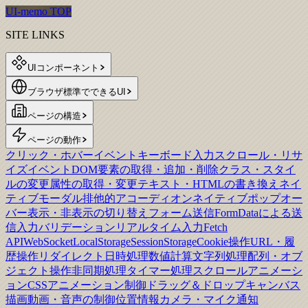
UI-memo TOP
SITE LINKS
UIコンポーネント
ブラウザ標準でできるUI
ページの構造
ページの動作
クリック・ホバーイベント
キーボード入力
スクロール・リサ
イズイベント
DOM要素の取得・追加・削除
クラス・スタイ
ルの変更
属性の取得・変更
テキスト・HTMLの書き換え
ネイ
ティブモーダル
排他的アコーディオン
ネイティブポップオー
バー
表示・非表示の切り替え
フォーム送信
FormDataによる送
信
入力バリデーション
リアルタイム入力
Fetch
API
WebSocket
LocalStorage
SessionStorage
Cookie操作
URL・履
歴操作
リダイレクト
日時処理
数値計算
文字列処理
配列・オブ
ジェクト操作
非同期処理
タイマー処理
スクロールアニメーシ
ョン
CSSアニメーション制御
ドラッグ＆ドロップ
キャンバス
描画
動画・音声の制御
位置情報
カメラ・マイク
通知