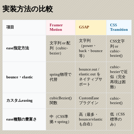
実装方法の比較
Framer
CSS
項目
GSAP
Motion
Transition
文字列
CSS文字
文字列 or 配
（power・
列 or
ease指定方法
列（cubic-
back・bounce
cubic-
bezier）
bezier()
等）
cubic-
bounce.out /
bezierで近
elastic.out を
spring物理で
似（完全
bounce・elastic
ネイティブサ
代替
再現は困
ポート
難）
cubicBezier()
CustomEase
cubic-
カスタムeasing
関数
プラグイン
bezier()
低（CSS
高（最多・
中（CSS準
ease種類の豊富さ
bounce/elastic
標準の
拠＋spring）
も自在）
み）