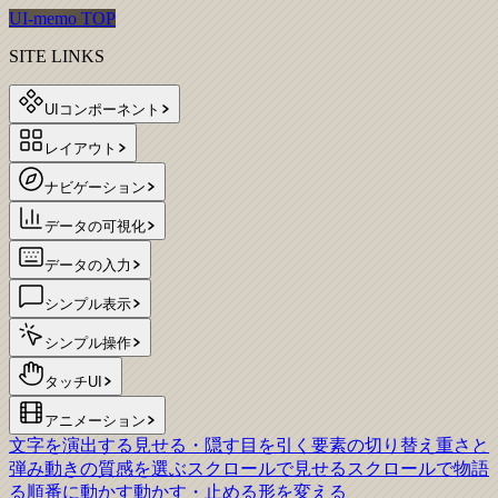
UI-memo TOP
SITE LINKS
UIコンポーネント
レイアウト
ナビゲーション
データの可視化
データの入力
シンプル表示
シンプル操作
タッチUI
アニメーション
文字を演出する
見せる・隠す
目を引く
要素の切り替え
重さと
弾み
動きの質感を選ぶ
スクロールで見せる
スクロールで物語
る
順番に動かす
動かす・止める
形を変える