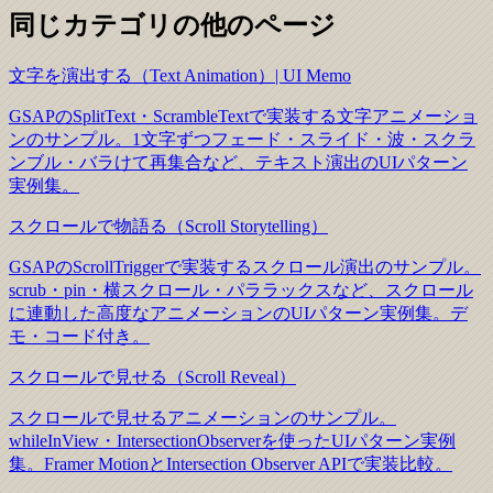
同じカテゴリの他のページ
文字を演出する（Text Animation）| UI Memo
GSAPのSplitText・ScrambleTextで実装する文字アニメーショ
ンのサンプル。1文字ずつフェード・スライド・波・スクラ
ンブル・バラけて再集合など、テキスト演出のUIパターン
実例集。
スクロールで物語る（Scroll Storytelling）
GSAPのScrollTriggerで実装するスクロール演出のサンプル。
scrub・pin・横スクロール・パララックスなど、スクロール
に連動した高度なアニメーションのUIパターン実例集。デ
モ・コード付き。
スクロールで見せる（Scroll Reveal）
スクロールで見せるアニメーションのサンプル。
whileInView・IntersectionObserverを使ったUIパターン実例
集。Framer MotionとIntersection Observer APIで実装比較。