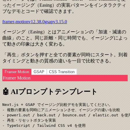
ったイージング（Easing）の実装パターンをインタラクティ
ブなデモとコードで確認できます。
framer-motion
v
12.38.0
gsap
v
3.15.0
イージング（Easing）とはアニメーションの「加速・減速の
曲線」のこと。同じ距離・同じ時間でも、イージングによっ
て動きの印象は大きく変わる。
「再生」ボタンを押すと全ての要素が同時にスタート。到着
タイミングと動きの質感の違いを一目で比較できる。
Framer Motion
GSAP
CSS Transition
Framer Motion
🤖 AIプロンプトテンプレート
Next.js + GSAP でイージング比較デモを実装してください。

- 複数の要素を同時にアニメーションさせ、イージングの違いを比較

- power1.out / back.out / bounce.out / elastic.out を使用
- 再生・リセットボタンを実装

- TypeScript / Tailwind CSS v4 を使用