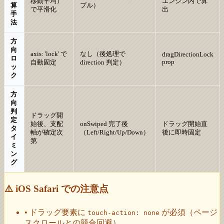
移動平均）
エンジン内で算
算
プル）
で平滑化
出
手
法
方
向
axis: 'lock' で
なし（後処理で
dragDirectionLock
ロ
prop
自動固定
direction 判定）
ッ
ク
方
向
判
ドラッグ開
定
始後、支配
onSwiped 完了後
ドラッグ開始直
タ
軸が確定次
（Left/Right/Up/Down）
後に即時固定
イ
第
ミ
ン
グ
⚠️ iOS Safari での注意点
• ドラッグ要素に
が必須（ページ
touch-action: none
スクロールとの競合回避）