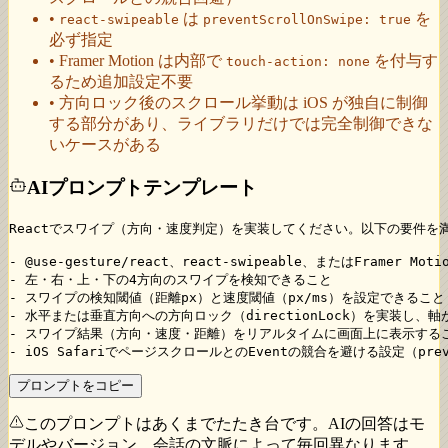
•
は
を
react-swipeable
preventScrollOnSwipe: true
必ず指定
• Framer Motion は内部で
を付与す
touch-action: none
るため追加設定不要
• 方向ロック後のスクロール挙動は iOS が独自に制御
する部分があり、ライブラリだけでは完全制御できな
いケースがある
AIプロンプトテンプレート
Reactでスワイプ（方向・速度判定）を実装してください。以下の要件を満
- @use-gesture/react、react-swipeable、またはFramer 
- 左・右・上・下の4方向のスワイプを検知できること

- スワイプの検知閾値（距離px）と速度閾値（px/ms）を設定できること

- 水平または垂直方向への方向ロック（directionLock）を実装し、
- スワイプ結果（方向・速度・距離）をリアルタイムに画面上に表示するこ
- iOS SafariでページスクロールとのEventの競合を避ける設定（prev
プロンプトをコピー
このプロンプトはあくまでたたき台です。AIの回答はモ
デルやバージョン、会話の文脈によって毎回異なります。