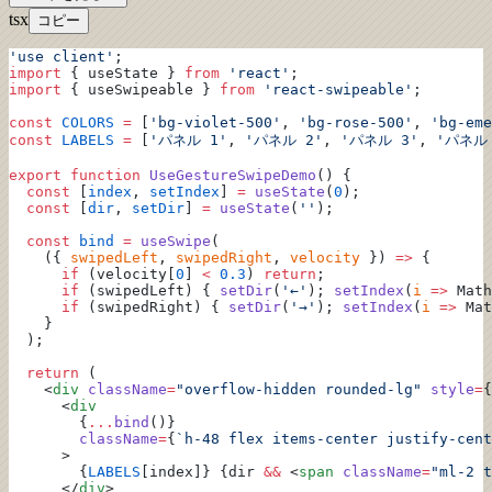
tsx
コピー
'use client'
;
import
 { useState } 
from
 'react'
;
import
 { useSwipeable } 
from
 'react-swipeable'
;
const
 COLORS
 =
 [
'bg-violet-500'
, 
'bg-rose-500'
, 
'bg-eme
const
 LABELS
 =
 [
'パネル 1'
, 
'パネル 2'
, 
'パネル 3'
, 
'パネル 
export
 function
 UseGestureSwipeDemo
() {
  const
 [
index
, 
setIndex
] 
=
 useState
(
0
);
  const
 [
dir
, 
setDir
] 
=
 useState
(
''
);
  const
 bind
 =
 useSwipe
(
    ({ 
swipedLeft
, 
swipedRight
, 
velocity
 }) 
=>
 {
      if
 (velocity[
0
] 
<
 0.3
) 
return
;
      if
 (swipedLeft) { 
setDir
(
'←'
); 
setIndex
(
i
 =>
 Math
      if
 (swipedRight) { 
setDir
(
'→'
); 
setIndex
(
i
 =>
 Mat
    }
  );
  return
 (
    <
div
 className
=
"overflow-hidden rounded-lg"
 style
=
{
      <
div
        {
...
bind
()}
        className
=
{
`h-48 flex items-center justify-cent
      >
        {
LABELS
[index]} {dir 
&&
 <
span
 className
=
"ml-2 t
      </
div
>