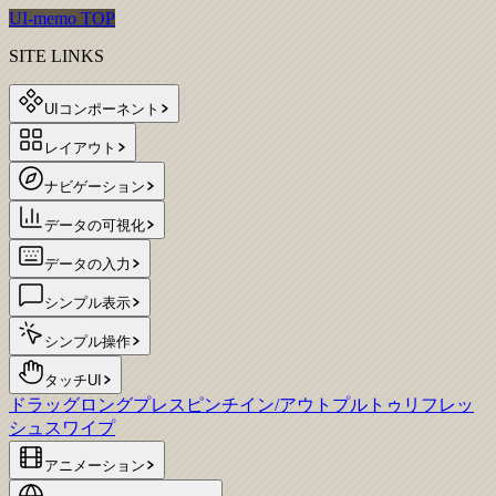
UI-memo TOP
SITE LINKS
UIコンポーネント
レイアウト
ナビゲーション
データの可視化
データの入力
シンプル表示
シンプル操作
タッチUI
ドラッグ
ロングプレス
ピンチイン/アウト
プルトゥリフレッ
シュ
スワイプ
アニメーション