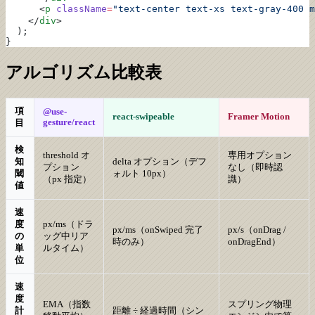
      <
p
 className
=
"text-center text-xs text-gray-400 m
    </
div
>
  );
}
アルゴリズム比較表
項
@use-
react-swipeable
Framer Motion
gesture/react
目
検
threshold オ
専用オプション
知
delta オプション（デフ
プション
なし（即時認
閾
ォルト 10px）
（px 指定）
識）
値
速
度
px/ms（ドラ
px/ms（onSwiped 完了
px/s（onDrag /
の
ッグ中リア
時のみ）
onDragEnd）
単
ルタイム）
位
速
度
EMA（指数
スプリング物理
計
距離 ÷ 経過時間（シン