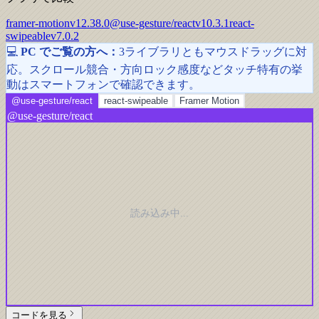
framer-motion
v
12.38.0
@use-gesture/react
v
10.3.1
react-
swipeable
v
7.0.2
💻
PC でご覧の方へ：
3ライブラリともマウスドラッグに対
応。スクロール競合・方向ロック感度などタッチ特有の挙
動はスマートフォンで確認できます。
@use-gesture/react
react-swipeable
Framer Motion
@use-gesture/react
読み込み中...
コードを見る