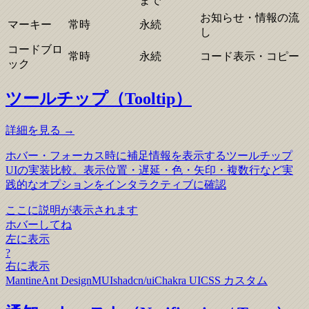
まで
お知らせ・情報の流
マーキー
常時
永続
し
コードブロ
常時
永続
コード表示・コピー
ック
ツールチップ（Tooltip）
詳細を見る →
ホバー・フォーカス時に補足情報を表示するツールチップ
UIの実装比較。表示位置・遅延・色・矢印・複数行など実
践的なオプションをインタラクティブに確認
ここに説明が表示されます
ホバーしてね
左に表示
?
右に表示
Mantine
Ant Design
MUI
shadcn/ui
Chakra UI
CSS カスタム