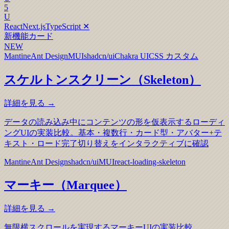
5
U
React
Next.js
TypeScript
✕
新機能カード
NEW
Mantine
Ant Design
MUI
shadcn/ui
Chakra UI
CSS カスタム
スケルトンスクリーン（Skeleton）
詳細を見る →
データの読み込み中にコンテンツの形を仮表示するローディ
ングUIの実装比較。基本・複数行・カード型・アバター+テ
キスト・ロード完了切り替えをインタラクティブに確認
Mantine
Ant Design
shadcn/ui
MUI
react-loading-skeleton
マーキー（Marquee）
詳細を見る →
無限横スクロールを実現するマーキーUIの実装比較。