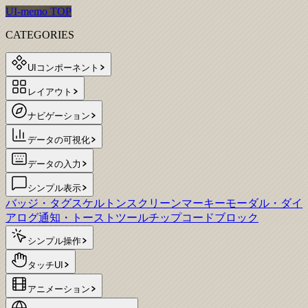
UI-memo TOP
CATEGORIES
UIコンポーネント
レイアウト
ナビゲーション
データの可視化
データの入力
シンプル表示
バッジ・タグ
スケルトンスクリーン
マーキー
モーダル・ダイ
アログ
通知・トースト
ツールチップ
コードブロック
シンプル操作
タッチUI
アニメーション