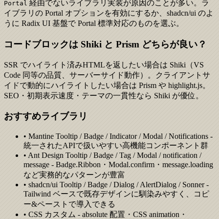
経由でないライブラリ実装が原因のことが多い。ラ
Portal
イブラリの Portal オプションを有効にするか、shadcn/ui のよ
うに Radix UI 基盤で Portal 標準対応のものを選ぶ。
コードブロックは Shiki と Prism どちらが良い？
SSR でハイライト済みHTMLを返したい場合は Shiki（VS
Code 同等の品質、サーバーサイド動作）。クライアントサ
イドで動的にハイライトしたい場合は Prism や highlight.js。
SEO・初期表示速度・テーマの一貫性なら Shiki が優位。
おすすめライブラリ
• Mantine Tooltip / Badge / Indicator / Modal / Notifications -
統一されたAPIで扱いやすい高機能コンポーネント群
• Ant Design Tooltip / Badge / Tag / Modal / notification /
message - Badge.Ribbon・Modal.confirm・message.loading
など実務的なパターンが豊富
• shadcn/ui Tooltip / Badge / Dialog / AlertDialog / Sonner -
Tailwind ベースで既存デザインに馴染みやすく、コピ
ー&ペーストで導入できる
• CSS カスタム - absolute 配置・CSS animation・