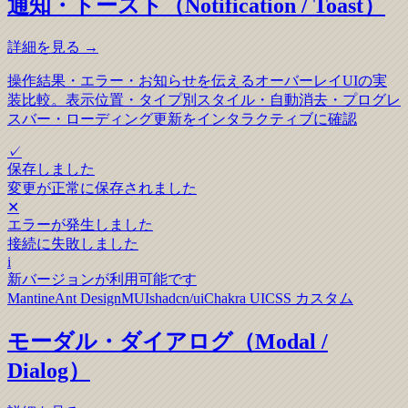
通知・トースト（Notification / Toast）
詳細を見る →
操作結果・エラー・お知らせを伝えるオーバーレイUIの実
装比較。表示位置・タイプ別スタイル・自動消去・プログレ
スバー・ローディング更新をインタラクティブに確認
✓
保存しました
変更が正常に保存されました
✕
エラーが発生しました
接続に失敗しました
i
新バージョンが利用可能です
Mantine
Ant Design
MUI
shadcn/ui
Chakra UI
CSS カスタム
モーダル・ダイアログ（Modal /
Dialog）