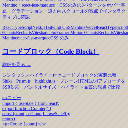
Mantine・react-fast-marquee・CSSのみの3パターンをホバー停
止・グラデーション・逆方向スクロールの観点でインタラク
ティブに確認
React
TypeScript
Next.js
Tailwind CSS
Mantine
Vercel
React
TypeScript
 Motion
ECharts
Recharts
Vite
shadcn/ui
Framer Motion
ECharts
Recharts
Mantine
react-fast-marquee
CSS のみ
コードブロック（Code Block）
詳細を見る →
シンタックスハイライト付きコードブロックの実装比較。
Shiki・Prism.js・highlight.js・プレーンHTMLの4アプローチを
SSR対応・バンドルサイズ・ハイライト品質の観点で比較
tsx
コピー
import
{ useState }
from
'react'
;
export function
Counter
() {
const
[count, setCount]
=
useState
(
0
);
return
(
<p>
Count:
{count}
</p>