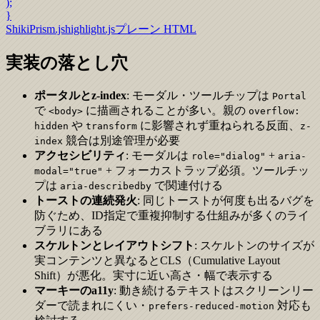
);
}
Shiki
Prism.js
highlight.js
プレーン HTML
実装の落とし穴
ポータルとz-index
: モーダル・ツールチップは
Portal
で
に描画されることが多い。親の
<body>
overflow:
や
に影響されず重ねられる反面、
hidden
transform
z-
競合は別途管理が必要
index
アクセシビリティ
: モーダルは
+
role="dialog"
aria-
+ フォーカストラップ必須。ツールチッ
modal="true"
プは
で関連付ける
aria-describedby
トーストの連続発火
: 同じトーストが何度も出るバグを
防ぐため、ID指定で重複抑制する仕組みが多くのライ
ブラリにある
スケルトンとレイアウトシフト
: スケルトンのサイズが
実コンテンツと異なるとCLS（Cumulative Layout
Shift）が悪化。実寸に近い高さ・幅で表示する
マーキーのa11y
: 動き続けるテキストはスクリーンリー
ダーで読まれにくい・
対応も
prefers-reduced-motion