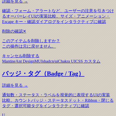
詳細を見る →
確認・フォーム・アラートなど、ユーザーの注意を引きつけ
るオーバーレイUIの実装比較。サイズ・アニメーション・
Escape キー・確認ダイアログをインタラクティブに確認
削除の確認
✕
このアイテムを削除しますか？
この操作は元に戻せません。
キャンセル
削除する
Mantine
Ant Design
MUI
shadcn/ui
Chakra UI
CSS カスタム
バッジ・タグ（Badge / Tag）
詳細を見る →
通知数・ステータス・ラベルを視覚的に表現するUIの実装
比較。カウントバッジ・ステータスドット・Ribbon・閉じる
タグ・選択可能タグをインタラクティブに確認
U