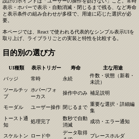
設計のポイントは「ユーザーの操作を妨げない」こと。常時
表示・ホバーで表示・自動消滅・閉じるまで残る、など寿命
と表示条件の組み合わせが多様で、用途に応じた選択が必
要。
本ページでは、React で使われる代表的なシンプル表示UIを
取り上げ、ライブラリごとの実装と特性を比較する。
目的別の選び方
UI種類
表示トリガー
寿命
主な用途
件数・状態（新着・
バッジ
常時
永続
未読）
ツールチッ
ホバー/フォ
操作中のみ
補足説明
プ
ーカス
重要な選択・詳細編
モーダル
ユーザー操作
閉じるまで
集
トースト通
数秒で自動
処理完了
成功・エラー通知
知
消滅
データ取得
スケルトン
ロード中
プレースホルダ