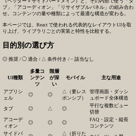
（ヘッダー＋サイドバー＋メイン）と、その内部で使う「タ
ブ」「アコーディオン」「リサイザブルパネル」の組み合わ
せ。コンテンツの量や種類によって最適な構造が変わる。
本ページでは、React で使われる代表的なレイアウトUIを取
り上げ、ライブラリごとの実装と特性を比較する。
目的別の選び方
◎ 推奨 / ◯ 適合 / △ 条件付き / − 該当なし
多量コ
階層
UI種類
ンテン
が深
モバイル
主な用途
ツ
い
アプリシ
△（要レス
管理画面・ダッシ
◎
◎
ェル
ポンシブ）
ュボード全体構造
平行な複数ビュー
タブ
◎
△
◎
切替
アコーデ
FAQ・設定・縦長
◎
◎
◎
ィオン
コンテンツ
サイドバ
△（折りた