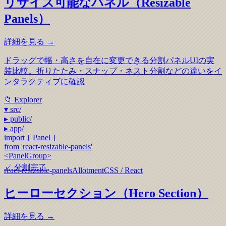
リサイズ可能なパネル（Resizable
Panels）
詳細を見る →
ドラッグで幅・高さを自在に変更できる分割パネルUIの実
装比較。折りたたみ・スナップ・ネスト分割などの違いをイ
ンタラクティブに確認
📁 Explorer
▾ src/
▸ public/
▸ app/
import
{
Panel
}
from 'react-resizable-panels'
<PanelGroup>
✓ 分割完了
react-resizable-panels
Allotment
CSS / React
ヒーローセクション（Hero Section）
詳細を見る →