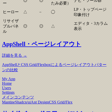
◎
◎
ナビ・ツール群
ー
たみ必要）
LP・トップページ
ヒーロー
△
−
◯
印象付け
リサイザ
エディタ・3カラム
ブルパネ
◎
◎
△
表示
ル
AppShell・ページレイアウト
詳細を見る →
AppShellとCSS Grid/Flexboxによるページレイアウトパター
ンの比較
My App
Home
Users
Settings
メインコンテンツ
Mantine
Shadcn/ui
Ant Design
CSS Grid/Flex