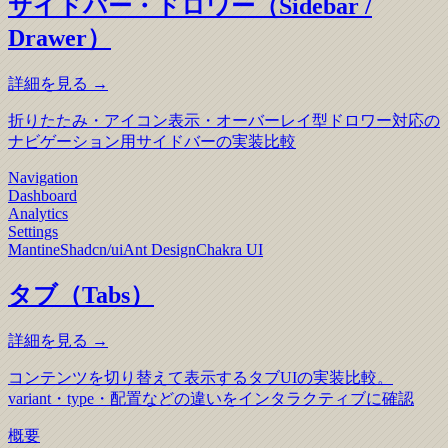
サイドバー・ドロワー（Sidebar /
Drawer）
詳細を見る →
折りたたみ・アイコン表示・オーバーレイ型ドロワー対応の
ナビゲーション用サイドバーの実装比較
Navigation
Dashboard
Analytics
Settings
Mantine
Shadcn/ui
Ant Design
Chakra UI
タブ（Tabs）
詳細を見る →
コンテンツを切り替えて表示するタブUIの実装比較。
variant・type・配置などの違いをインタラクティブに確認
概要