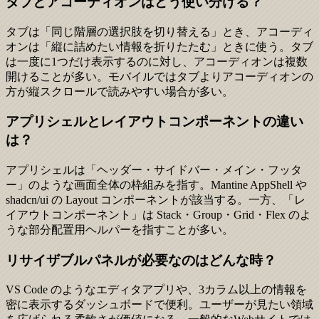
タブとアコーディオンはどう使い分ける？
タブは「同じ階層の選択肢を切り替える」とき、アコーディ
オンは「縦に詰めたい情報を折りたたむ」ときに使う。タブ
は一度に1つだけ表示するのに対し、アコーディオンは複数
開けることが多い。モバイルではタブよりアコーディオンの
方が縦スクロールで読みやすい場合が多い。
アプリシェルとレイアウトコンポーネントの違い
は？
アプリシェルは「ヘッダー・サイドバー・メイン・フッタ
ー」のような画面全体の枠組みを指す。Mantine AppShell や
shadcn/ui の Layout コンポーネントが該当する。一方、「レ
イアウトコンポーネント」は Stack・Group・Grid・Flex のよ
うな部分配置用ヘルパーを指すことが多い。
リサイザブルパネルが必要なのはどんな時？
VS Code のようなエディタアプリや、3カラム以上の情報を
密に表示するダッシュボードで便利。ユーザーが見たい領域