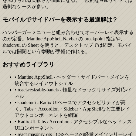
を広げられる柔軟さが価値になる。一般的なWebサイトでは
過剰なケースが多い。
モバイルでサイドバーを表示する最適解は？
ハンバーガーメニューと組み合わせてオーバーレイ表示する
のが定番。Mantine AppShell.Navbar の breakpoint 指定や、
shadcn/ui の Sheet を使うと、デスクトップでは固定、モバイ
ルでは開閉という挙動が手軽に作れる。
おすすめライブラリ
• Mantine AppShell - ヘッダー・サイドバー・メインを
統合するレイアウトシェル
• react-resizable-panels - 軽量なドラッグリサイズ対応パ
ネル
• shadcn/ui - Radix UIベースでアクセシビリティが高
く、Tabs・Accordion・Sidebar・AppShellなど主要レイ
アウトコンポーネントを網羅
• Radix UI Tabs / Accordion - アクセシブルなヘッドレス
UIコンポーネント
• react-masonry-css - CSSベースの軽量メイソンリーレイ