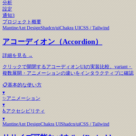
分析
設定
通知
3
プロジェクト概要
Mantine
Ant Design
Shadcn/ui
Chakra UI
CSS / Tailwind
アコーディオン（Accordion）
詳細を見る →
クリックで開閉するアコーディオンUIの実装比較。variant・
複数展開・アニメーションの違いをインタラクティブに確認
📋
基本的な使い方
▾
✨
アニメーション
▾
♿
アクセシビリティ
▾
Mantine
Ant Design
Chakra UI
Shadcn/ui
CSS / Tailwind