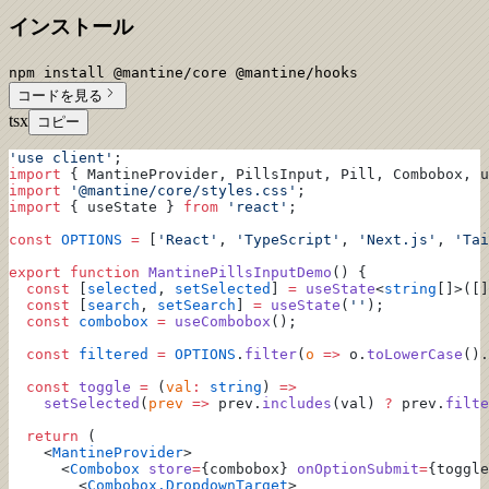
インストール
npm install @mantine/core @mantine/hooks
コードを見る
tsx
コピー
'use client'
;
import
 { MantineProvider, PillsInput, Pill, Combobox, u
import
 '@mantine/core/styles.css'
;
import
 { useState } 
from
 'react'
;
const
 OPTIONS
 =
 [
'React'
, 
'TypeScript'
, 
'Next.js'
, 
'Tai
export
 function
 MantinePillsInputDemo
() {
  const
 [
selected
, 
setSelected
] 
=
 useState
<
string
[]>([]
  const
 [
search
, 
setSearch
] 
=
 useState
(
''
);
  const
 combobox
 =
 useCombobox
();
  const
 filtered
 =
 OPTIONS
.
filter
(
o
 =>
 o.
toLowerCase
().
  const
 toggle
 =
 (
val
:
 string
) 
=>
    setSelected
(
prev
 =>
 prev.
includes
(val) 
?
 prev.
filte
  return
 (
    <
MantineProvider
>
      <
Combobox
 store
=
{combobox} 
onOptionSubmit
=
{toggle
        <
Combobox.DropdownTarget
>