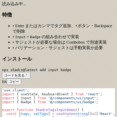
読み込み中...
特徴
• Enter またはカンマでタグ追加、×ボタン・Backspace
で削除
•
+
の組み合わせで実装
Input
Badge
• サジェストが必要な場合は Combobox で別途実装
• バリデーション・サジェストは手動実装が必要
インストール
npx shadcn@latest add input badge
コードを見る
tsx
コピー
'use client'
;
import
 { useState, KeyboardEvent } 
from
 'react'
;
import
 { Input } 
from
 '@/components/ui/input'
;
import
 { Badge } 
from
 '@/components/ui/badge'
;
export
 function
 ShadcnTagsInputDemo
() {
  const
 [
tags
, 
setTags
] 
=
 useState
<
string
[]>([
'React'
, 