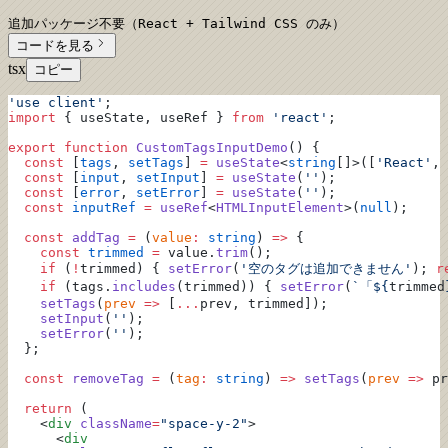
追加パッケージ不要（React + Tailwind CSS のみ）
コードを見る
tsx
コピー
'use client'
;
import
 { useState, useRef } 
from
 'react'
;
export
 function
 CustomTagsInputDemo
() {
  const
 [
tags
, 
setTags
] 
=
 useState
<
string
[]>([
'React'
, 
  const
 [
input
, 
setInput
] 
=
 useState
(
''
);
  const
 [
error
, 
setError
] 
=
 useState
(
''
);
  const
 inputRef
 =
 useRef
<
HTMLInputElement
>(
null
);
  const
 addTag
 =
 (
value
:
 string
) 
=>
 {
    const
 trimmed
 =
 value.
trim
();
    if
 (
!
trimmed) { 
setError
(
'空のタグは追加できません'
); 
r
    if
 (tags.
includes
(trimmed)) { 
setError
(
`「${
trimmed
    setTags
(
prev
 =>
 [
...
prev, trimmed]);
    setInput
(
''
);
    setError
(
''
);
  };
  const
 removeTag
 =
 (
tag
:
 string
) 
=>
 setTags
(
prev
 =>
 pr
  return
 (
    <
div
 className
=
"space-y-2"
>
      <
div