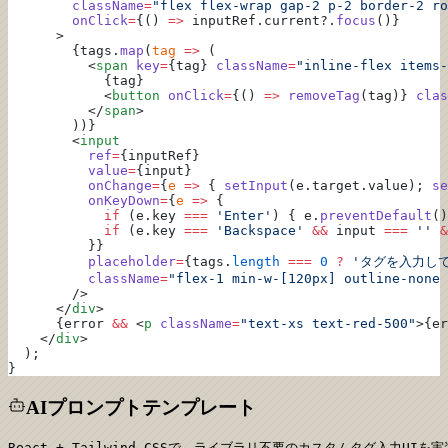
        className
=
"flex flex-wrap gap-2 p-2 border-2 ro
        onClick
=
{() 
=>
 inputRef.current?.
focus
()}
      >
        {tags.
map
(
tag
 =>
 (
          <
span
 key
=
{tag} 
className
=
"inline-flex items-
            {tag}
            <
button
 onClick
=
{() 
=>
 removeTag
(tag)} 
clas
          </
span
>
        ))}
        <
input
          ref
=
{inputRef}
          value
=
{input}
          onChange
=
{
e
 =>
 { 
setInput
(e.target.value); 
se
          onKeyDown
=
{
e
 =>
 {
            if
 (e.key 
===
 'Enter'
) { e.
preventDefault
()
            if
 (e.key 
===
 'Backspace'
 &&
 input 
===
 ''
 &
          }}
          placeholder
=
{tags.
length
 ===
 0
 ?
 'タグを入力してE
          className
=
"flex-1 min-w-[120px] outline-none 
        />
      </
div
>
      {error 
&&
 <
p
 className
=
"text-xs text-red-500"
>{er
    </
div
>
  );
}
AIプロンプトテンプレート
React + Tailwind CSSで、ライブラリ不要のカスタムタグ入力UIを