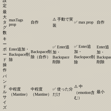
設
定
最
大
⚠️ 手動で実
maxTags
タ
自作
✅ max prop
自作
prop
装
グ
数
キ
ー
✅ Enter追
✅ Enter追
Enter追
ボ
Enter追加・
Backspace削
加・
加・
加・
ー
Backspace削
除（自作）
Backspace削
Backspace
Backspa
ド
除
削除
削除
除
操
作
バ
ン
⚠️ 中
ド
中程度
中程度
✅ 使った分
ル
最小
（emotion含
（Mantine）
（Mantine）
だけ
サ
む）
イ
ズ