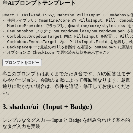
AIプロンプトテンプレート
React + Tailwind CSSで、Mantine PillsInput + C
- 使用ライブラリ: @mantine/core の PillsInput、Pill、Combobo
- MantineProvider でラップし、@mantine/core/styles.cs
- useCombobox フックで onDropdownClose/onDropdownOpen
- Combobox.DropdownTarget 内に PillsInput を配置し、Pi
- Combobox.EventsTarget 内に PillsInput.Field を配
- Backspaceキーで最後のPillを削除する処理を onKeyDown に実装
- オプションに CheckIcon で選択済み状態を表示すること
プロンプトをコピー
このプロンプトはあくまでたたき台です。AIの回答はモデ
ルやバージョン、会話の文脈によって毎回異なります。意図
通りに動かない場合は、条件を追記・修正してお使いくださ
い。
3. shadcn/ui（Input + Badge）
シンプルなタグ入力 — Input と Badge を組み合わせて基本的
なタグ入力を実装