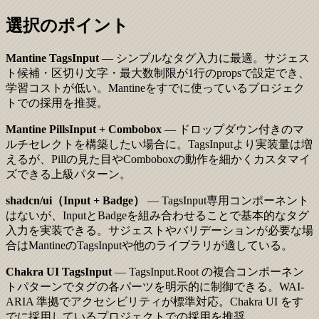
選択のポイント
Mantine TagsInput
— シンプルなタグ入力に最適。サジェス
ト候補・区切り文字・最大数制限が1行のpropsで設定でき、
学習コストが低い。Mantineをすでに使っているプロジェク
トでの採用を推奨。
Mantine PillsInput + Combobox
— ドロップダウン付きのマ
ルチセレクトを構築したい場合に。TagsInputより実装量は増
えるが、Pillの見た目やComboboxの動作を細かくカスタマイ
ズできる上級パターン。
shadcn/ui（Input + Badge）
— TagsInput専用コンポーネント
はないが、InputとBadgeを組み合わせることで基本的なタグ
入力を実装できる。サジェストやバリデーションが必要な場
合はMantineのTagsInputや他のライブラリが適している。
Chakra UI TagsInput
— TagsInput.Root の複合コンポーネン
トパターンでタグの各パーツを明示的に制御できる。WAI-
ARIA 準拠でアクセシビリティが標準対応。Chakra UI をす
でに採用しているプロジェクトでの採用を推奨。