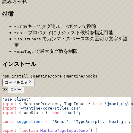
読み込み中...
特徴
• Enterキーでタグ追加、×ボタンで削除
•
プロパティにサジェスト候補を指定可能
data
•
でカンマ・スペース等の区切り文字を設
splitChars
定
•
で最大タグ数を制限
maxTags
インストール
npm install @mantine/core @mantine/hooks
コードを見る
tsx
コピー
'use client'
;
import
 { MantineProvider, TagsInput } 
from
 '@mantine/co
import
 '@mantine/core/styles.css'
;
import
 { useState } 
from
 'react'
;
const
 suggestions
 =
 [
'React'
, 
'TypeScript'
, 
'Next.js'
, 
export
 function
 MantineTagsInputDemo
() {