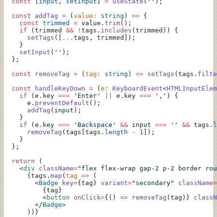
  const
 [
input
, 
setInput
] 
=
 useState
(
''
);
  const
 addTag
 =
 (
value
:
 string
) 
=>
 {
    const
 trimmed
 =
 value.
trim
();
    if
 (trimmed 
&&
 !
tags.
includes
(trimmed)) {
      setTags
([
...
tags, trimmed]);
    }
    setInput
(
''
);
  };
  const
 removeTag
 =
 (
tag
:
 string
) 
=>
 setTags
(tags.
filte
  const
 handleKeyDown
 =
 (
e
:
 KeyboardEvent
<
HTMLInputElem
    if
 (e.key 
===
 'Enter'
 ||
 e.key 
===
 ','
) {
      e.
preventDefault
();
      addTag
(input);
    }
    if
 (e.key 
===
 'Backspace'
 &&
 input 
===
 ''
 &&
 tags.
l
      removeTag
(tags[tags.
length
 -
 1
]);
    }
  };
  return
 (
    <
div
 className
=
"flex flex-wrap gap-2 p-2 border rou
      {tags.
map
(
tag
 =>
 (
        <
Badge
 key
=
{tag} 
variant
=
"secondary"
 className
=
          {tag}
          <
button
 onClick
=
{() 
=>
 removeTag
(tag)} 
classN
        </
Badge
>
      ))}