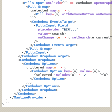
          <
PillsInput
 onClick
=
{() 
=>
 combobox.
openDropd
            <
Pill.Group
>
              {selected.
map
(
s
 =>
 (
                <
Pill
 key
=
{s} 
withRemoveButton
 onRemove
              ))}
              <
Combobox.EventsTarget
>
                <
PillsInput.Field
                  placeholder
=
"検索..."
                  value
=
{search}
                  onChange
=
{
e
 =>
 { 
setSearch
(e.currentT
                />
              </
Combobox.EventsTarget
>
            </
Pill.Group
>
          </
PillsInput
>
        </
Combobox.DropdownTarget
>
        <
Combobox.Dropdown
>
          <
Combobox.Options
>
            {filtered.
map
(
o
 =>
 (
              <
Combobox.Option
 key
=
{o} 
value
=
{o}>
                {selected.
includes
(o) 
?
 '✓ '
 :
 ''
}{o}
              </
Combobox.Option
>
            ))}
          </
Combobox.Options
>
        </
Combobox.Dropdown
>
      </
Combobox
>
    </
MantineProvider
>
  );
}