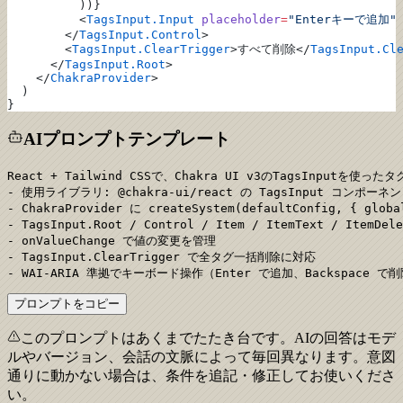
          ))}
          <
TagsInput.Input
 placeholder
=
"Enterキーで追加"
        </
TagsInput.Control
>
        <
TagsInput.ClearTrigger
>すべて削除</
TagsInput.Cl
      </
TagsInput.Root
>
    </
ChakraProvider
>
  )
}
AIプロンプトテンプレート
React + Tailwind CSSで、Chakra UI v3のTagsInputを使
- 使用ライブラリ: @chakra-ui/react の TagsInput コンポーネン
- ChakraProvider に createSystem(defaultConfig, { glob
- TagsInput.Root / Control / Item / ItemText / Item
- onValueChange で値の変更を管理

- TagsInput.ClearTrigger で全タグ一括削除に対応

- WAI-ARIA 準拠でキーボード操作（Enter で追加、Backspace 
プロンプトをコピー
このプロンプトはあくまでたたき台です。AIの回答はモデ
ルやバージョン、会話の文脈によって毎回異なります。意図
通りに動かない場合は、条件を追記・修正してお使いくださ
い。