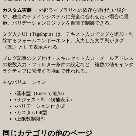
カスタム実装
— 外部ライブラリへの依存を避けたい場合
や、独自のデザインシステムに完全に合わせたい場合に最
適。バリデーションロジックを自前で制御できる。
タグ入力UI（TagsInput）は、テキスト入力でタグを追加・削
除するフォームコンポーネント。入力した文字列がタグ
（Pill）として表示される。
ブログ記事のタグ付け・スキルセット入力・メールアドレス
の複数入力・フィルター条件の設定など、複数の値をインタ
ラクティブに管理する場面で使われる。
主なバリエーション
•
基本型（Enter で追加）
•
サジェスト型（候補表示）
•
バリデーション付き型
•
カスタムPill型
•
上限数制限型
同じカテゴリの他のページ