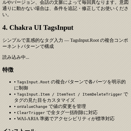
ルやバージョン、会話の文脈によって毎回異なります。意図
通りに動かない場合は、条件を追記・修正してお使いくださ
い。
4. Chakra UI TagsInput
シンプルで直感的なタグ入力 — TagsInput.Root の複合コンポ
ーネントパターンで構成
読み込み中...
特徴
•
の複合パターンで各パーツを明示的
TagsInput.Root
に制御
•
で
TagsInput.Item / ItemText / ItemDeleteTrigger
タグの見た目をカスタマイズ
•
で値の変更を管理
onValueChange
•
で全タグ一括削除に対応
ClearTrigger
• WAI-ARIA 準拠でアクセシビリティが標準対応