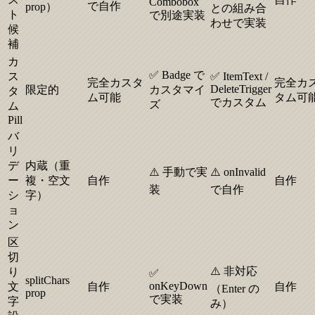
Combobox
で自作
prop）
との組み合
ト
で別途実装
わせで実装
候
補
カ
✅ Badge で
ス
✅ ItemText /
完全カスタ
完全カ
DeleteTrigger
限定的
カスタマイ
タ
ム可能
タム可
でカスタム
ズ
ム
Pill
バ
リ
デ
内蔵（重
⚠️ 手動で実
⚠️ onInvalid
ー
複・空文
自作
自作
装
で自作
シ
字）
ョ
ン
区
切
⚠️ 非対応
り
✅
splitChars
onKeyDown
文
自作
自作
（Enter の
prop
で実装
字
み）