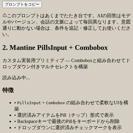
プロンプトをコピー
このプロンプトはあくまでたたき台です。AIの回答はモデ
ルやバージョン、会話の文脈によって毎回異なります。意図
通りに動かない場合は、条件を追記・修正してお使いくださ
い。
2. Mantine PillsInput + Combobox
カスタム実装用プリミティブ — Comboboxと組み合わせてド
ロップダウン付きマルチセレクトを構築
読み込み中...
特徴
•
+
の組み合わせで柔軟なUIを構
PillsInput
Combobox
築
• 選択済みアイテムをPill（チップ）形式で表示
• Backspaceキーで最後のPillをキーボードから削除
• ドロップダウンに選択済みチェックマークを表示