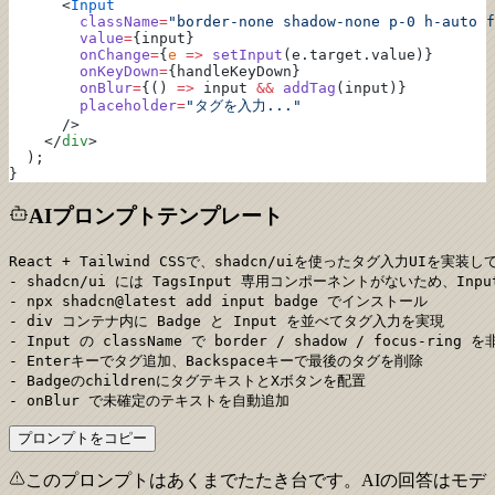
      <
Input
        className
=
"border-none shadow-none p-0 h-auto f
        value
=
{input}
        onChange
=
{
e
 =>
 setInput
(e.target.value)}
        onKeyDown
=
{handleKeyDown}
        onBlur
=
{() 
=>
 input 
&&
 addTag
(input)}
        placeholder
=
"タグを入力..."
      />
    </
div
>
  );
}
AIプロンプトテンプレート
React + Tailwind CSSで、shadcn/uiを使ったタグ入力UIを実装し
- shadcn/ui には TagsInput 専用コンポーネントがないため、Inp
- npx shadcn@latest add input badge でインストール

- div コンテナ内に Badge と Input を並べてタグ入力を実現

- Input の className で border / shadow / focus-ri
- Enterキーでタグ追加、Backspaceキーで最後のタグを削除

- BadgeのchildrenにタグテキストとXボタンを配置

- onBlur で未確定のテキストを自動追加
プロンプトをコピー
このプロンプトはあくまでたたき台です。AIの回答はモデ