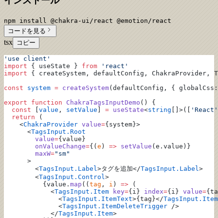
インストール
npm install @chakra-ui/react @emotion/react
コードを見る
tsx
コピー
'use client'
import
 { useState } 
from
 'react'
import
 { createSystem, defaultConfig, ChakraProvider, T
const
 system
 =
 createSystem
(defaultConfig, { globalCss:
export
 function
 ChakraTagsInputDemo
() {
  const
 [
value
, 
setValue
] 
=
 useState
<
string
[]>([
'React'
  return
 (
    <
ChakraProvider
 value
=
{system}>
      <
TagsInput.Root
        value
=
{value}
        onValueChange
=
{(
e
) 
=>
 setValue
(e.value)}
        maxW
=
"sm"
      >
        <
TagsInput.Label
>タグを追加</
TagsInput.Label
>
        <
TagsInput.Control
>
          {value.
map
((
tag
, 
i
) 
=>
 (
            <
TagsInput.Item
 key
=
{i} 
index
=
{i} 
value
=
{ta
              <
TagsInput.ItemText
>{tag}</
TagsInput.Item
              <
TagsInput.ItemDeleteTrigger
 />
            </
TagsInput.Item
>