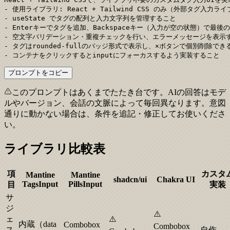
- 使用ライブラリ: React + Tailwind CSS のみ（外部タグ入力ラ
- useState でタグの配列と入力文字列を管理すること

- Enterキーでタグを追加、Backspaceキー（入力が空の状態）で最
- 空文字バリデーション・重複チェックを行い、エラーメッセージを表示す
- タグはrounded-fullのバッジ形式で表示し、×ボタンで個別削除でき
- コンテナをクリックするとinputにフォーカスするよう実装すること
プロンプトをコピー
このプロンプトはあくまでたたき台です。AIの回答はモデ
ルやバージョン、会話の文脈によって毎回異なります。意図
通りに動かない場合は、条件を追記・修正してお使いくださ
い。
ライブラリ比較表
項
カスタ
Mantine
Mantine
shadcn/ui
Chakra UI
TagsInput
PillsInput
目
実装
サ
ジ
⚠️
ェ
⚠️
内蔵（data
Combobox
Combobox
ス
自作