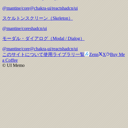
@mantine/core
@chakra-ui/react
shadcn/ui
スケルトンスクリーン（Skeleton）
@mantine/core
shadcn/ui
モーダル・ダイアログ（Modal / Dialog）
@mantine/core
@chakra-ui/react
shadcn/ui
このサイトについて
使用ライブラリ一覧
Zenn
X
Buy Me
a Coffee
© UI Memo