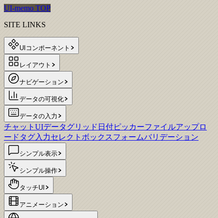
UI-memo TOP
SITE LINKS
UIコンポーネント
レイアウト
ナビゲーション
データの可視化
データの入力
チャットUI
データグリッド
日付ピッカー
ファイルアップロ
ード
タグ入力
セレクトボックス
フォームバリデーション
シンプル表示
シンプル操作
タッチUI
アニメーション