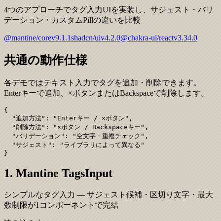
4つのアプローチでタグ入力UIを実装し、サジェスト・バリ
デーション・カスタムPillの違いを比較
@mantine/core
v
9.1.1
shadcn/ui
v
4.2.0
@chakra-ui/react
v
3.34.0
共通の動作仕様
各デモではテキスト入力でタグを追加・削除できます。
Enterキーで追加、×ボタンまたはBackspaceで削除します。
{

  "追加方法": "Enterキー / ×ボタン",

  "削除方法": "×ボタン / Backspaceキー",

  "バリデーション": "空文字・重複チェック",

  "サジェスト": "ライブラリによって異なる"

}
1. Mantine TagsInput
シンプルなタグ入力 — サジェスト候補・区切り文字・最大
数制限が1コンポーネントで完結