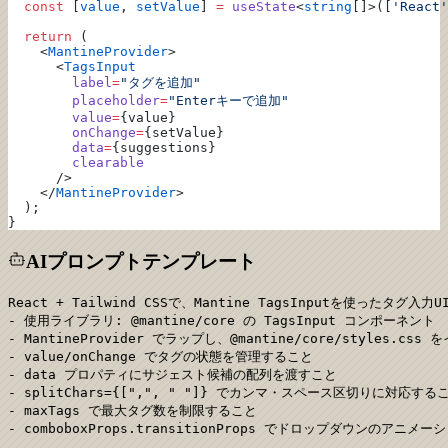
  const
 [
value
, 
setValue
] 
=
 useState
<
string
[]>([
'React'
  return
 (
    <
MantineProvider
>
      <
TagsInput
        label
=
"タグを追加"
        placeholder
=
"Enterキーで追加"
        value
=
{value}
        onChange
=
{setValue}
        data
=
{suggestions}
        clearable
      />
    </
MantineProvider
>
  );
}
AIプロンプトテンプレート
React + Tailwind CSSで、Mantine TagsInputを使ったタグ入
- 使用ライブラリ: @mantine/core の TagsInput コンポーネント

- MantineProvider でラップし、@mantine/core/styles.cs
- value/onChange でタグの状態を管理すること

- data プロパティにサジェスト候補の配列を渡すこと

- splitChars={[",", " "]} でカンマ・スペース区切りに対応するこ
- maxTags で最大タグ数を制限すること

- comboboxProps.transitionProps でドロップダウンのアニ